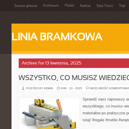
Archiwum
Polski
Tagi
Strona główna
Raków
Spis Treści
LINIA BRAMKOWA
Archive for 13 kwietnia, 2025
WSZYSTKO, CO MUSISZ WIEDZIEĆ
POSTED BY ADMIN
KWI - 13 - 2025
MOŻLIWOŚĆ KOMENTOWA
Sprawdź nasz najnowszy art
wszystkiego, co musisz wie
materiałów po praktyczne p
tutaj! #regale #meble #wnęt