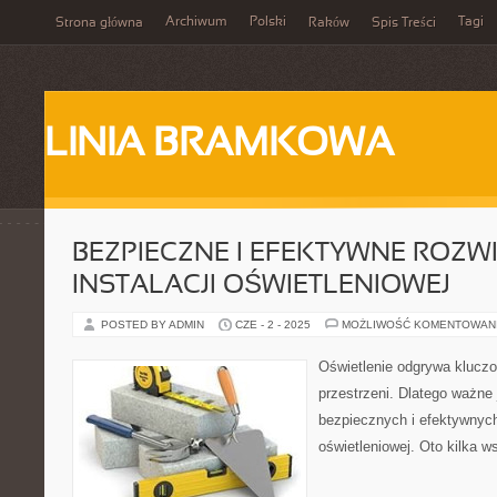
Archiwum
Polski
Tagi
Strona główna
Raków
Spis Treści
LINIA BRAMKOWA
BEZPIECZNE I EFEKTYWNE ROZW
INSTALACJI OŚWIETLENIOWEJ
POSTED BY ADMIN
CZE - 2 - 2025
MOŻLIWOŚĆ KOMENTOWAN
Oświetlenie odgrywa kluczo
przestrzeni. Dlatego ważne 
bezpiecznych i efektywnych
oświetleniowej. Oto kilka w