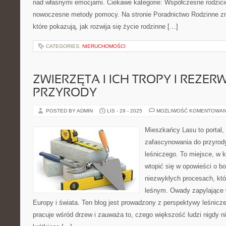
nad własnymi emocjami. Ciekawe kategorie: Współczesne rodziciel
nowoczesne metody pomocy. Na stronie Poradnictwo Rodzinne zn
które pokazują, jak rozwija się życie rodzinne […]
CATEGORIES:
NIERUCHOMOŚCI
ZWIERZĘTA I ICH TROPY I REZER
PRZYRODY
POSTED BY ADMIN
LIS - 29 - 2025
MOŻLIWOŚĆ KOMENTOWAN
Mieszkańcy Lasu to portal, 
zafascynowania do przyrody
leśniczego. To miejsce, w 
wtopić się w opowieści o bo
niezwykłych procesach, kt
leśnym. Owady zapylające 
Europy i świata. Ten blog jest prowadzony z perspektywy leśnicz
pracuje wśród drzew i zauważa to, czego większość ludzi nigdy 