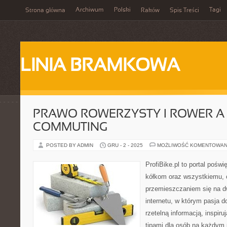
Archiwum
Polski
Tagi
Strona główna
Raków
Spis Treści
LINIA BRAMKOWA
PRAWO ROWERZYSTY I ROWER A 
COMMUTING
POSTED BY ADMIN
GRU - 2 - 2025
MOŻLIWOŚĆ KOMENTOWAN
ProfiBike.pl to portal pośw
kółkom oraz wszystkiemu, 
przemieszczaniem się na d
internetu, w którym pasja d
rzetelną informacją, inspiru
tipami dla osób na każdym