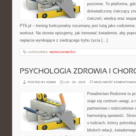
poziomie. To platforma, gdz
doświadczony ćwiczący zna
ćwiczeń, wiedzę oraz wspar
PT6.pl – trening funkcjonalny rozumiany jest tutaj jako codzienna 
workout. Na stronie opisujemy, jak trenować świadomie, aby popr
napięcia wynikające z siedzącego trybu życia […]
CATEGORIES:
NIERUCHOMOŚCI
PSYCHOLOGIA ZDROWIA I CHOR
POSTED BY ADMIN
LIS - 29 - 2025
MOŻLIWOŚĆ KOMENTOWAN
Poradnictwo Rodzinne to pr
staje się centrum uwagi, a
partnerstwo i rodzicielstwo 
harmonijną opowieść. Stron
o ludziach, którzy potrzebu
bliskich relacji, świadomeg