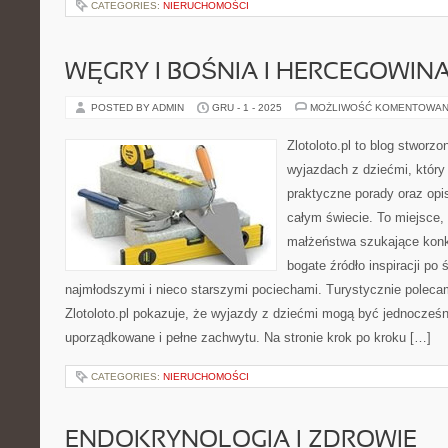
CATEGORIES:
NIERUCHOMOŚCI
WĘGRY I BOŚNIA I HERCEGOWIN
POSTED BY ADMIN
GRU - 1 - 2025
MOŻLIWOŚĆ KOMENTOWAN
Zlotoloto.pl to blog stworz
wyjazdach z dziećmi, który
praktyczne porady oraz opi
całym świecie. To miejsce,
małżeństwa szukające konk
bogate źródło inspiracji po
najmłodszymi i nieco starszymi pociechami. Turystycznie polecam
Zlotoloto.pl pokazuje, że wyjazdy z dziećmi mogą być jednocześn
uporządkowane i pełne zachwytu. Na stronie krok po kroku […]
CATEGORIES:
NIERUCHOMOŚCI
ENDOKRYNOLOGIA I ZDROWIE