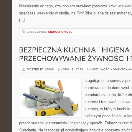
Niezależnie od tego, czy dopiero stawiasz pierwsze kroki w świeci
spędzasz weekendy w siodle, na ProfiBike.pl znajdziesz materiały
[…]
CATEGORIES:
NIERUCHOMOŚCI
BEZPIECZNA KUCHNIA – HIGIENA 
PRZECHOWYWANIE ŻYWNOŚCI I
POSTED BY ADMIN
GRU - 2 - 2025
MOŻLIWOŚĆ KOMENTOWAN
Izagotuje.pl to serwis z prz
zamiłowanie do domowych 
poradami dla osób, które c
kuchnię i testować ciekawe 
kuchnia, w którym kuchnia 
twórczym podejściem, a kl
przedstawiane w zrozumiały i inspirujący sposób. Zobacz także: 
Śniadania. Na Izagotuje.pl odwiedzający znajdzie obszerny zbiór