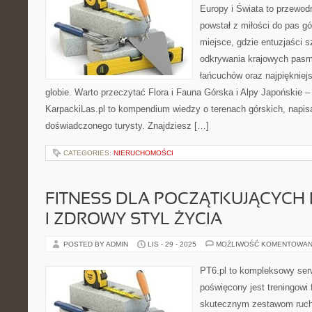
Europy i Świata to przewodn
powstał z miłości do pas gó
miejsce, gdzie entuzjaści 
odkrywania krajowych pasm 
łańcuchów oraz najpiękniej
globie. Warto przeczytać Flora i Fauna Górska i Alpy Japońskie – 
KarpackiLas.pl to kompendium wiedzy o terenach górskich, napi
doświadczonego turysty. Znajdziesz […]
CATEGORIES:
NIERUCHOMOŚCI
FITNESS DLA POCZĄTKUJĄCYCH 
I ZDROWY STYL ŻYCIA
POSTED BY ADMIN
LIS - 29 - 2025
MOŻLIWOŚĆ KOMENTOWAN
PT6.pl to kompleksowy serwi
poświęcony jest treningowi
skutecznym zestawom ruc