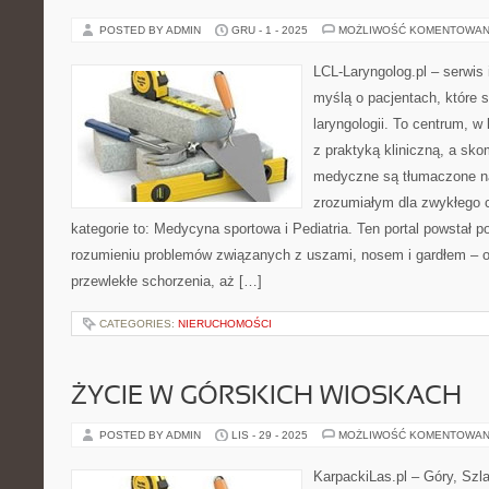
POSTED BY ADMIN
GRU - 1 - 2025
MOŻLIWOŚĆ KOMENTOWAN
LCL-Laryngolog.pl – serwis
myślą o pacjentach, które 
laryngologii. To centrum, w
z praktyką kliniczną, a sk
medyczne są tłumaczone n
zrozumiałym dla zwykłego 
kategorie to: Medycyna sportowa i Pediatria. Ten portal powstał 
rozumieniu problemów związanych z uszami, nosem i gardłem – od
przewlekłe schorzenia, aż […]
CATEGORIES:
NIERUCHOMOŚCI
ŻYCIE W GÓRSKICH WIOSKACH
POSTED BY ADMIN
LIS - 29 - 2025
MOŻLIWOŚĆ KOMENTOWAN
KarpackiLas.pl – Góry, Szl