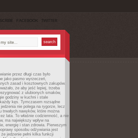
SCRIBE
FACEBOOK
TWITTER
ianie przez długi czas było
ne jako pasmo wyrzeczeń,
nych zasad i kosztownych zakupów.
ważało, że aby jeść lepiej, trzeba
zrezygnować z ulubionych smaków,
ie godziny w kuchni i stale
 każdy kęs. Tymczasem rozsądne
 jedzenia nie polega na rygorze, lecz
u trwałych nawyków, które można
ez lata. To właśnie codzienność, a nie
yw, ma największy wpływ na
e, energię i stan zdrowia. Pierwszym
poprawy sposobu odżywiania jest
że jedzenie pełni kilka funkcji