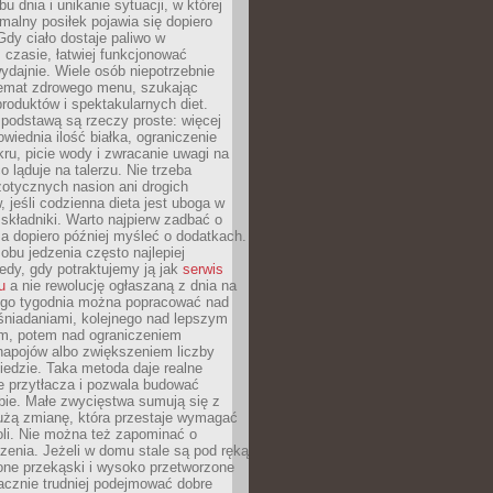
u dnia i unikanie sytuacji, w której
malny posiłek pojawia się dopiero
dy ciało dostaje paliwo w
czasie, łatwiej funkcjonować
wydajnie. Wiele osób niepotrzebnie
temat zdrowego menu, szukając
oduktów i spektakularnych diet.
odstawą są rzeczy proste: więcej
wiednia ilość białka, ograniczenie
ru, picie wody i zwracanie uwagi na
o ląduje na talerzu. Nie trzeba
otycznych nasion ani drogich
 jeśli codzienna dieta jest uboga w
składniki. Warto najpierw zadbać o
a dopiero później myśleć o dodatkach.
bu jedzenia często najlepiej
edy, gdy potraktujemy ją jak
serwis
u
a nie rewolucję ogłaszaną z dnia na
ego tygodnia można popracować nad
śniadaniami, kolejnego nad lepszym
m, potem nad ograniczeniem
napojów albo zwiększeniem liczby
edzie. Taka metoda daje realne
ie przytłacza i pozwala budować
bie. Małe zwycięstwa sumują się z
żą zmianę, która przestaje wymagać
roli. Nie można też zapominać o
zenia. Jeżeli w domu stale są pod ręką
one przekąski i wysoko przetworzone
acznie trudniej podejmować dobre