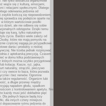
. Nie tylko dostarcza organizmowi
też wiąże się z kulturą, emocjami,
i i relacjami społecznymi. Dlatego
itego oderwania jedzenia od
i zwykle kończą się niepowodzeniem.
iej sprawdza się podejście oparte na
 w którym wartościowe posiłki
co dzień, ale nie odbiera się sobie
azjonalnych odstępstw. Dzięki temu
taje się karą, tylko naturalnym
ylu życia. Bardzo wiele zależy od
Osoby, które nie mają pomysłu na
cznie częściej sięgają po przypadkowe
otowe dania i produkty o niskiej
ywczej. Nie trzeba jednak rozpisywać
odnia z aptekarską precyzją. Czasem
ieć w domu kilka podstawowych
 z których można szybko przygotować
lub kolację. Kasze, ryż, jajka,
urt naturalny, strączki, pieczywo
ci czy owoce to baza, która pozwala
tycznie i bez nerwów. Ogromne
 także regularność. Organizm lubi
ość, a długie przerwy między
przyjają napadom głodu, spadkom
udnościom z kontrolowaniem apetytu. Nie
że każdy musi jeść dokładnie pięć
e. Dla jednych lepsze będą trzy
łki, dla innych cztery mniejsze.
st dopasowanie rytmu jedzenia do