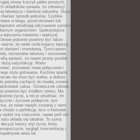
rugiej strony koszyk pełen prostych,
ch składników sprawia, że zdrowszy
ię łatwiejszy i bardziej naturalny. Dużą
 również sposób jedzenia. Szybkie
ywane w biegu, przed ekranem lub
iązkami utrudniają odczuwanie sytości
 własnym organizmem. Spokojniejsze
a lepszemu trawieniu i większej
Zdrowe jedzenie powinno być także
 ważne, bo wiele osób kojarzy lepszą
ymi daniami i monotonią. Tymczasem
ioła, różnorodne tekstury i sezonowe
rafią sprawić, że nawet prosty posiłek
 dużą satysfakcję. Warto
ować, poznawać nowe połączenia i
ego stylu gotowania. Kuchnia oparta
 wcale nie musi być nudna, a dobrze
i potrafią zachęcić do trwałej zmiany
 jakikolwiek zakaz. Ostatecznie zdrowe
ie powinno być źródłem stresu. Ma
zienne życie, a nie je utrudniać. Im
styczne i życiowe podejście, tym
nsa, że nowe nawyki zostaną z nami
e chodzi o perfekcję, lecz o kierunek.
 wybór ma znaczenie, nawet jeśli nie
razu układa się idealnie. To suma
decyzji tworzy styl życia, który
amopoczucie, wygląd, koncentrację i
rspektywie wielu lat.