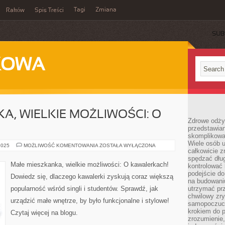
Tagi
Zmiana
Raków
Spis Treści
SUB
KOWA
A, WIELKIE MOŻLIWOŚCI: O
Zdrowe odżyw
przedstawia
skomplikowa
Wiele osób u
MAŁE
2025
MOŻLIWOŚĆ KOMENTOWANIA
ZOSTAŁA WYŁĄCZONA
całkowicie 
MIESZKANKA,
WIELKIE
spędzać dług
MOŻLIWOŚCI:
Małe mieszkanka, wielkie możliwości: O kawalerkach!
kontrolować
O
KAWALERKACH!
podejście do
Dowiedz się, dlaczego kawalerki zyskują coraz większą
na budowani
popularność wśród singli i studentów. Sprawdź, jak
utrzymać prz
chwilowy zr
urządzić małe wnętrze, by było funkcjonalne i stylowe!
samopoczuci
krokiem do 
Czytaj więcej na blogu.
zrozumienie, 