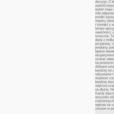
decyzje. Z d
wartościowy
wybór staje s
rolę odgrywa
posiłki spoż
między obow
i kontakt z
tempo sprzyj
uważności. 
smaczne. To
dietę z mdł
przyprawy, z
produkty pot
będzie dawał
eksperyment
szukać własn
na prostocie
dobrane smak
bardziej niż
odżywianie n
wspierać cod
bardziej ela
większa sza
na dłużej. Ni
Każdy lepszy
wszystko od 
codziennych 
wpływa na s
zdrowie w pe