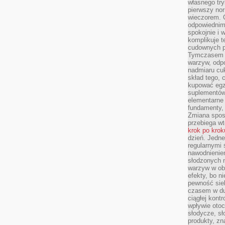
własnego tryb
pierwszy nor
wieczorem. G
odpowiednim 
spokojnie i 
komplikuje 
cudownych pr
Tymczasem p
warzyw, odpo
nadmiaru cuk
skład tego, c
kupować egz
suplementów,
elementarne 
fundamenty, 
Zmiana sposo
przebiega wt
krok po krok
dzień. Jedn
regularnymi 
nawodnienie
słodzonych 
warzyw w obi
efekty, bo n
pewność sie
czasem w du
ciągłej kont
wpływie otoc
słodycze, sł
produkty, zn