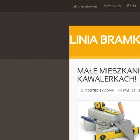
Archiwum
Polski
Strona główna
LINIA BRAM
MAŁE MIESZKANK
KAWALERKACH!
POSTED BY ADMIN
KWI - 17 - 