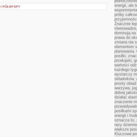
jednocześnie
energii, ale 
 I PÓŁWYSPY
wspomnieniam
próby całkow
przyjemnośc
Znacznie lep
równowadze,
dominują na 
prawa do ok
zmiana nie s
elementem st
planowania. 
posiłki, zna
przekąski, g
wartości odż
każdego tyg
wystarczy m
składników,
prosty obiad 
warzywa, jog
dobrej jakoś
działać elas
znaczenie ma
przewidywaln
posiłkami s
energii i tr
oznacza to, 
razy dzienni
większe posi
Kluczowe je