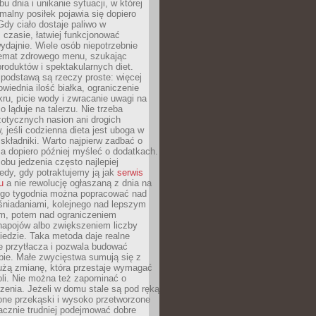
u dnia i unikanie sytuacji, w której
malny posiłek pojawia się dopiero
dy ciało dostaje paliwo w
czasie, łatwiej funkcjonować
wydajnie. Wiele osób niepotrzebnie
temat zdrowego menu, szukając
oduktów i spektakularnych diet.
odstawą są rzeczy proste: więcej
wiednia ilość białka, ograniczenie
ru, picie wody i zwracanie uwagi na
o ląduje na talerzu. Nie trzeba
otycznych nasion ani drogich
 jeśli codzienna dieta jest uboga w
składniki. Warto najpierw zadbać o
a dopiero później myśleć o dodatkach.
bu jedzenia często najlepiej
edy, gdy potraktujemy ją jak
serwis
u
a nie rewolucję ogłaszaną z dnia na
ego tygodnia można popracować nad
śniadaniami, kolejnego nad lepszym
m, potem nad ograniczeniem
napojów albo zwiększeniem liczby
edzie. Taka metoda daje realne
ie przytłacza i pozwala budować
bie. Małe zwycięstwa sumują się z
żą zmianę, która przestaje wymagać
roli. Nie można też zapominać o
zenia. Jeżeli w domu stale są pod ręką
one przekąski i wysoko przetworzone
acznie trudniej podejmować dobre