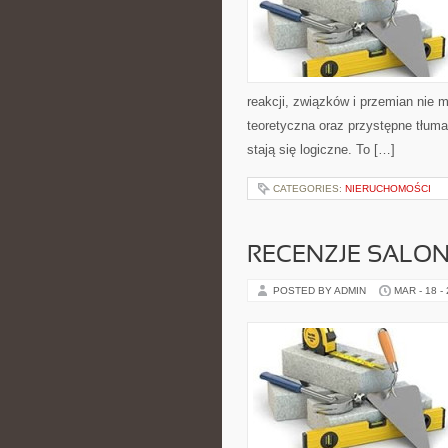
reakcji, związków i przemian nie 
teoretyczna oraz przystępne tłuma
stają się logiczne. To […]
CATEGORIES:
NIERUCHOMOŚCI
RECENZJE SALON
POSTED BY ADMIN
MAR - 18 -