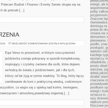
jednocześnie
energii, ale 
 Polecam Budżet i Finanse i Eventy Serwis skupia się na
wspomnieniam
ch do potrzeb […]
próby całkow
przyjemnośc
Znacznie lep
równowadze,
dominują na 
prawa do ok
zmiana nie s
RZENIA
elementem st
planowania. 
ZAWODY
 2026
MOŻLIWOŚĆ KOMENTOWANIA
ZOSTAŁA WYŁĄCZONA
posiłki, zna
I
przekąski, g
WYDARZENIA
wartości odż
Equi Verso to przestrzeń, w którym rzeczywistość
każdego tyg
jeździecka zostaje pokazany w sposób kompleksowy,
wystarczy m
składników,
inspirujący i czytelny zarówno dla osób, które dopiero
prosty obiad 
warzywa, jog
wchodzą do świata z jeździectwem, jak i dla tych,
dobrej jakoś
którzy od lat żyją w rytmie stadniny. To blog, który łączy
działać elas
znaczenie ma
zamiłowanie do koni z praktyczną wiedzą, codziennym
przewidywaln
szystkim, co wiąże się z opieką nad końmi, treningiem,
posiłkami s
energii i tr
 zwierzęciem i atmosferą prawdziwej stajennej […]
oznacza to, 
razy dzienni
większe posi
Kluczowe je