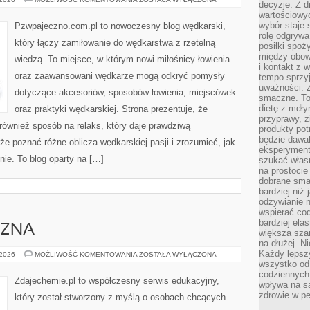
decyzje. Z d
WĘDKARSKI
wartościowy
wybór staje s
Pzwpajeczno.com.pl to nowoczesny blog wędkarski,
rolę odgrywa
który łączy zamiłowanie do wędkarstwa z rzetelną
posiłki spoż
między obow
wiedzą. To miejsce, w którym nowi miłośnicy łowienia
i kontakt z
oraz zaawansowani wędkarze mogą odkryć pomysły
tempo sprzyj
uważności. 
dotyczące akcesoriów, sposobów łowienia, miejscówek
smaczne. To
dietę z mdł
oraz praktyki wędkarskiej. Strona prezentuje, że
przyprawy, z
 również sposób na relaks, który daje prawdziwą
produkty pot
będzie dawał
że poznać różne oblicza wędkarskiej pasji i zrozumieć, jak
eksperyment
ie. To blog oparty na […]
szukać własn
na prostocie
dobrane smak
bardziej niż
odżywianie n
wspierać cod
bardziej ela
CZNA
większa sza
na dłużej. Ni
Każdy lepszy
ANALIZA
 2026
MOŻLIWOŚĆ KOMENTOWANIA
ZOSTAŁA WYŁĄCZONA
CHEMICZNA
wszystko od 
codziennych 
Zdajechemie.pl to współczesny serwis edukacyjny,
wpływa na s
zdrowie w pe
który został stworzony z myślą o osobach chcących