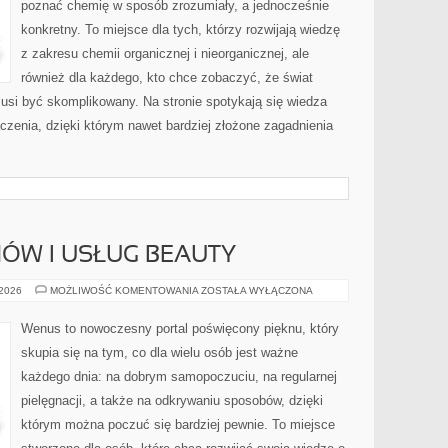
poznać chemię w sposób zrozumiały, a jednocześnie
konkretny. To miejsce dla tych, którzy rozwijają wiedzę
z zakresu chemii organicznej i nieorganicznej, ale
również dla każdego, kto chce zobaczyć, że świat
musi być skomplikowany. Na stronie spotykają się wiedza
czenia, dzięki którym nawet bardziej złożone zagadnienia
ÓW I USŁUG BEAUTY
RECENZJE
 2026
MOŻLIWOŚĆ KOMENTOWANIA
ZOSTAŁA WYŁĄCZONA
SALONÓW
I
USŁUG
Wenus to nowoczesny portal poświęcony pięknu, który
BEAUTY
skupia się na tym, co dla wielu osób jest ważne
każdego dnia: na dobrym samopoczuciu, na regularnej
pielęgnacji, a także na odkrywaniu sposobów, dzięki
którym można poczuć się bardziej pewnie. To miejsce