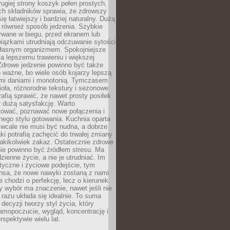
rugiej strony koszyk pełen prostych,
ch składników sprawia, że zdrowszy
ię łatwiejszy i bardziej naturalny. Dużą
 również sposób jedzenia. Szybkie
ywane w biegu, przed ekranem lub
iązkami utrudniają odczuwanie sytości
 własnym organizmem. Spokojniejsze
a lepszemu trawieniu i większej
Zdrowe jedzenie powinno być także
 ważne, bo wiele osób kojarzy lepszą
ymi daniami i monotonią. Tymczasem
ioła, różnorodne tekstury i sezonowe
rafią sprawić, że nawet prosty posiłek
 dużą satysfakcję. Warto
ować, poznawać nowe połączenia i
ego stylu gotowania. Kuchnia oparta
 wcale nie musi być nudna, a dobrze
i potrafią zachęcić do trwałej zmiany
 jakikolwiek zakaz. Ostatecznie zdrowe
ie powinno być źródłem stresu. Ma
zienne życie, a nie je utrudniać. Im
styczne i życiowe podejście, tym
nsa, że nowe nawyki zostaną z nami
e chodzi o perfekcję, lecz o kierunek.
 wybór ma znaczenie, nawet jeśli nie
razu układa się idealnie. To suma
decyzji tworzy styl życia, który
amopoczucie, wygląd, koncentrację i
rspektywie wielu lat.