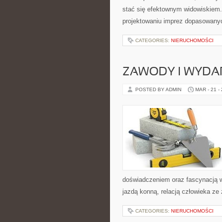
stać się efektownym widowiskiem.
projektowaniu imprez dopasowany
CATEGORIES:
NIERUCHOMOŚCI
ZAWODY I WYDA
POSTED BY ADMIN
MAR - 21 -
doświadczeniem oraz fascynacją w
jazdą konną, relacją człowieka ze
CATEGORIES:
NIERUCHOMOŚCI