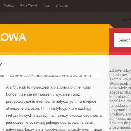
Tagi
Zmiana
Raków
Spis Treści
SUB
KOWA
Y
Zdrowe odżyw
przedstawia
CATERING
 2026
MOŻLIWOŚĆ KOMENTOWANIA
ZOSTAŁA WYŁĄCZONA
skomplikowa
I
TORTY
Wiele osób u
Ars Vivendi to nowoczesna platforma online, która
całkowicie 
spędzać dług
koncentruje się na tworzeniu wydarzeń oraz
kontrolować
podejście do
przygotowywaniu eventów tematycznych. To miejsce
na budowani
stworzone dla osób, firm i instytucji, które szukają
utrzymać prz
chwilowy zr
nietuzinkowych inspiracji na imprezy okolicznościowe, a
samopoczuci
jednocześnie oczekują pełnego dopracowania detali.
krokiem do 
zrozumienie, 
ym kreatywność łączy się z koordynacją, a każdy event może