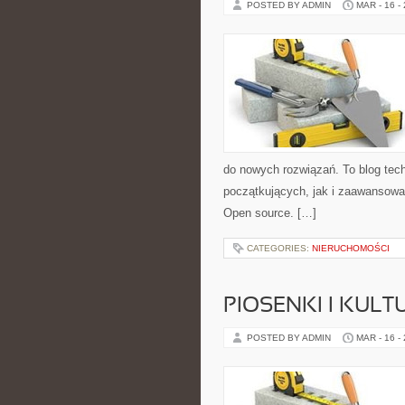
POSTED BY ADMIN
MAR - 16 -
do nowych rozwiązań. To blog tec
początkujących, jak i zaawansowan
Open source. […]
CATEGORIES:
NIERUCHOMOŚCI
PIOSENKI I KUL
POSTED BY ADMIN
MAR - 16 -