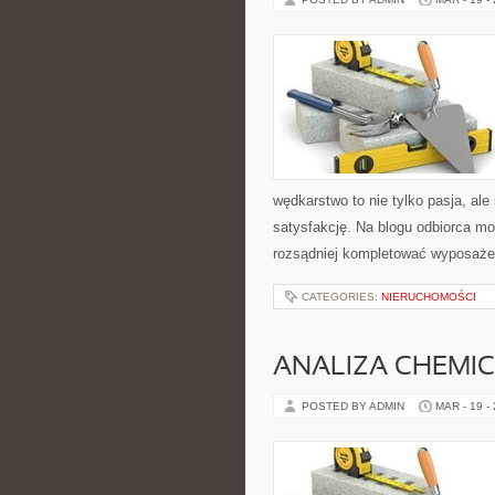
wędkarstwo to nie tylko pasja, ale
satysfakcję. Na blogu odbiorca mo
rozsądniej kompletować wyposażen
CATEGORIES:
NIERUCHOMOŚCI
ANALIZA CHEMI
POSTED BY ADMIN
MAR - 19 -