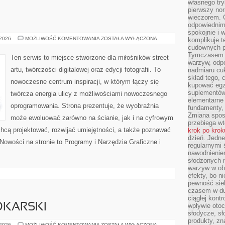
własnego tryb
pierwszy nor
wieczorem. G
odpowiednim 
spokojnie i 
GRAFFITI
 2026
MOŻLIWOŚĆ KOMENTOWANIA
ZOSTAŁA WYŁĄCZONA
komplikuje 
cudownych pr
Tymczasem p
Ten serwis to miejsce stworzone dla miłośników street
warzyw, odpo
artu, twórczości digitalowej oraz edycji fotografii. To
nadmiaru cuk
skład tego, c
nowoczesne centrum inspiracji, w którym łączy się
kupować egz
suplementów,
twórcza energia ulicy z możliwościami nowoczesnego
elementarne 
oprogramowania. Strona prezentuje, że wyobraźnia
fundamenty, 
Zmiana sposo
może ewoluować zarówno na ścianie, jak i na cyfrowym
przebiega wt
 chcą projektować, rozwijać umiejętności, a także poznawać
krok po krok
dzień. Jedn
Nowości na stronie to Programy i Narzędzia Graficzne i
regularnymi 
nawodnienie
słodzonych 
warzyw w obi
efekty, bo n
pewność sie
czasem w du
ciągłej kont
DKARSKI
wpływie otoc
słodycze, sł
produkty, zn
KALENDARZ
 2026
MOŻLIWOŚĆ KOMENTOWANIA
ZOSTAŁA WYŁĄCZONA