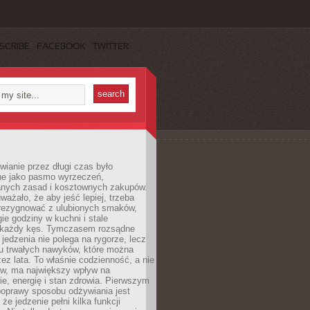
SCRIBE
FACEBOOK
TWITTER
ianie przez długi czas było
ne jako pasmo wyrzeczeń,
nych zasad i kosztownych zakupów.
ważało, że aby jeść lepiej, trzeba
zrezygnować z ulubionych smaków,
ie godziny w kuchni i stale
 każdy kęs. Tymczasem rozsądne
 jedzenia nie polega na rygorze, lecz
u trwałych nawyków, które można
ez lata. To właśnie codzienność, a nie
yw, ma największy wpływ na
e, energię i stan zdrowia. Pierwszym
poprawy sposobu odżywiania jest
że jedzenie pełni kilka funkcji