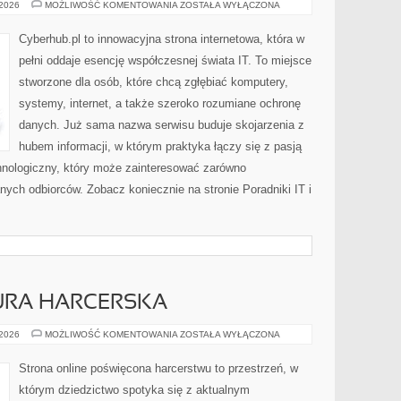
OPROGRAMOWANIE
 2026
MOŻLIWOŚĆ KOMENTOWANIA
ZOSTAŁA WYŁĄCZONA
Cyberhub.pl to innowacyjna strona internetowa, która w
pełni oddaje esencję współczesnej świata IT. To miejsce
stworzone dla osób, które chcą zgłębiać komputery,
systemy, internet, a także szeroko rozumiane ochronę
danych. Już sama nazwa serwisu buduje skojarzenia z
hubem informacji, w którym praktyka łączy się z pasją
hnologiczny, który może zainteresować zarówno
ych odbiorców. Zobacz koniecznie na stronie Poradniki IT i
TURA HARCERSKA
PIOSENKI
 2026
MOŻLIWOŚĆ KOMENTOWANIA
ZOSTAŁA WYŁĄCZONA
I
KULTURA
HARCERSKA
Strona online poświęcona harcerstwu to przestrzeń, w
którym dziedzictwo spotyka się z aktualnym