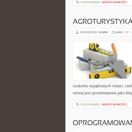
CATEGORIES:
NIERUCHOMOŚCI
AGROTURYSTYKA
POSTED BY ADMIN
MAR - 17 -
szukaniu wyjątkowych miejsc zaró
strona jest przedstawiona jako blo
CATEGORIES:
NIERUCHOMOŚCI
OPROGRAMOWAN