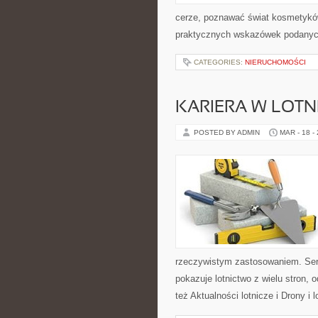
cerze, poznawać świat kosmetyków,
praktycznych wskazówek podanych
CATEGORIES:
NIERUCHOMOŚCI
KARIERA W LOTN
POSTED BY ADMIN
MAR - 18 -
rzeczywistym zastosowaniem. Ser
pokazuje lotnictwo z wielu stron,
też Aktualności lotnicze i Drony i