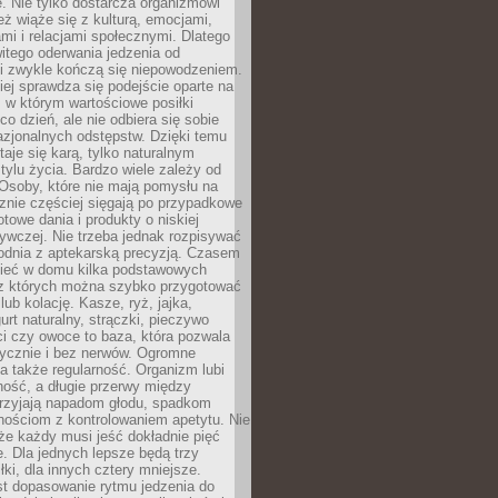
. Nie tylko dostarcza organizmowi
też wiąże się z kulturą, emocjami,
i i relacjami społecznymi. Dlatego
itego oderwania jedzenia od
i zwykle kończą się niepowodzeniem.
iej sprawdza się podejście oparte na
 w którym wartościowe posiłki
co dzień, ale nie odbiera się sobie
azjonalnych odstępstw. Dzięki temu
taje się karą, tylko naturalnym
ylu życia. Bardzo wiele zależy od
Osoby, które nie mają pomysłu na
cznie częściej sięgają po przypadkowe
otowe dania i produkty o niskiej
ywczej. Nie trzeba jednak rozpisywać
odnia z aptekarską precyzją. Czasem
ieć w domu kilka podstawowych
 z których można szybko przygotować
lub kolację. Kasze, ryż, jajka,
urt naturalny, strączki, pieczywo
ci czy owoce to baza, która pozwala
tycznie i bez nerwów. Ogromne
 także regularność. Organizm lubi
ość, a długie przerwy między
przyjają napadom głodu, spadkom
udnościom z kontrolowaniem apetytu. Nie
że każdy musi jeść dokładnie pięć
e. Dla jednych lepsze będą trzy
łki, dla innych cztery mniejsze.
st dopasowanie rytmu jedzenia do