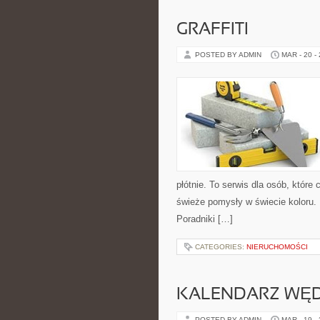
GRAFFITI
POSTED BY ADMIN
MAR - 20 -
płótnie. To serwis dla osób, które
świeże pomysły w świecie koloru. 
Poradniki […]
CATEGORIES:
NIERUCHOMOŚCI
KALENDARZ WĘ
POSTED BY ADMIN
MAR - 19 -