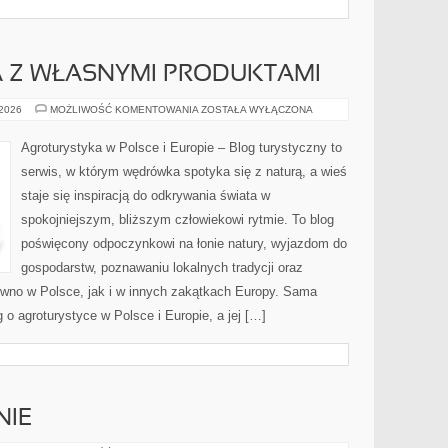
 Z WŁASNYMI PRODUKTAMI
AGROTURYSTYKA
 2026
MOŻLIWOŚĆ KOMENTOWANIA
ZOSTAŁA WYŁĄCZONA
Z
WŁASNYMI
PRODUKTAMI
Agroturystyka w Polsce i Europie – Blog turystyczny to
serwis, w którym wędrówka spotyka się z naturą, a wieś
staje się inspiracją do odkrywania świata w
spokojniejszym, bliższym człowiekowi rytmie. To blog
poświęcony odpoczynkowi na łonie natury, wyjazdom do
gospodarstw, poznawaniu lokalnych tradycji oraz
wno w Polsce, jak i w innych zakątkach Europy. Sama
g o agroturystyce w Polsce i Europie, a jej […]
IE