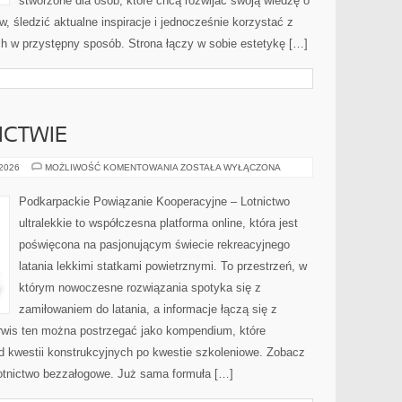
stworzone dla osób, które chcą rozwijać swoją wiedzę o
 śledzić aktualne inspiracje i jednocześnie korzystać z
 w przystępny sposób. Strona łączy w sobie estetykę […]
ICTWIE
KARIERA
 2026
MOŻLIWOŚĆ KOMENTOWANIA
ZOSTAŁA WYŁĄCZONA
W
LOTNICTWIE
Podkarpackie Powiązanie Kooperacyjne – Lotnictwo
ultralekkie to współczesna platforma online, która jest
poświęcona na pasjonującym świecie rekreacyjnego
latania lekkimi statkami powietrznymi. To przestrzeń, w
którym nowoczesne rozwiązania spotyka się z
zamiłowaniem do latania, a informacje łączą się z
wis ten można postrzegać jako kompendium, które
 od kwestii konstrukcyjnych po kwestie szkoleniowe. Zobacz
 lotnictwo bezzałogowe. Już sama formuła […]