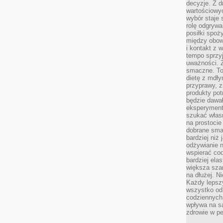
decyzje. Z d
wartościowy
wybór staje s
rolę odgrywa
posiłki spoż
między obow
i kontakt z
tempo sprzyj
uważności. 
smaczne. To
dietę z mdł
przyprawy, z
produkty pot
będzie dawał
eksperyment
szukać własn
na prostocie
dobrane smak
bardziej niż
odżywianie n
wspierać cod
bardziej ela
większa sza
na dłużej. Ni
Każdy lepszy
wszystko od 
codziennych 
wpływa na s
zdrowie w pe