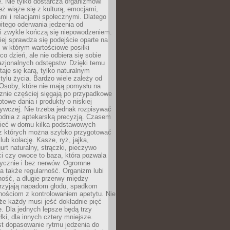
. Nie tylko dostarcza organizmowi
też wiąże się z kulturą, emocjami,
i i relacjami społecznymi. Dlatego
itego oderwania jedzenia od
i zwykle kończą się niepowodzeniem.
iej sprawdza się podejście oparte na
 w którym wartościowe posiłki
co dzień, ale nie odbiera się sobie
azjonalnych odstępstw. Dzięki temu
taje się karą, tylko naturalnym
ylu życia. Bardzo wiele zależy od
Osoby, które nie mają pomysłu na
cznie częściej sięgają po przypadkowe
otowe dania i produkty o niskiej
ywczej. Nie trzeba jednak rozpisywać
odnia z aptekarską precyzją. Czasem
ieć w domu kilka podstawowych
 z których można szybko przygotować
lub kolację. Kasze, ryż, jajka,
urt naturalny, strączki, pieczywo
ci czy owoce to baza, która pozwala
tycznie i bez nerwów. Ogromne
 także regularność. Organizm lubi
ość, a długie przerwy między
przyjają napadom głodu, spadkom
udnościom z kontrolowaniem apetytu. Nie
że każdy musi jeść dokładnie pięć
e. Dla jednych lepsze będą trzy
łki, dla innych cztery mniejsze.
st dopasowanie rytmu jedzenia do