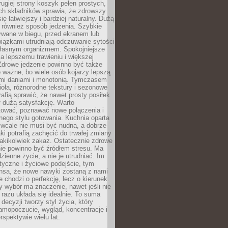
rugiej strony koszyk pełen prostych,
ch składników sprawia, że zdrowszy
ię łatwiejszy i bardziej naturalny. Dużą
 również sposób jedzenia. Szybkie
ywane w biegu, przed ekranem lub
iązkami utrudniają odczuwanie sytości
 własnym organizmem. Spokojniejsze
a lepszemu trawieniu i większej
Zdrowe jedzenie powinno być także
 ważne, bo wiele osób kojarzy lepszą
ymi daniami i monotonią. Tymczasem
ioła, różnorodne tekstury i sezonowe
rafią sprawić, że nawet prosty posiłek
 dużą satysfakcję. Warto
ować, poznawać nowe połączenia i
ego stylu gotowania. Kuchnia oparta
 wcale nie musi być nudna, a dobrze
i potrafią zachęcić do trwałej zmiany
 jakikolwiek zakaz. Ostatecznie zdrowe
ie powinno być źródłem stresu. Ma
zienne życie, a nie je utrudniać. Im
styczne i życiowe podejście, tym
nsa, że nowe nawyki zostaną z nami
e chodzi o perfekcję, lecz o kierunek.
 wybór ma znaczenie, nawet jeśli nie
razu układa się idealnie. To suma
decyzji tworzy styl życia, który
amopoczucie, wygląd, koncentrację i
rspektywie wielu lat.