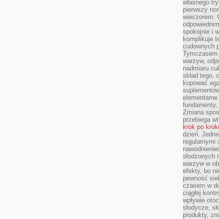
własnego tryb
pierwszy nor
wieczorem. G
odpowiednim 
spokojnie i 
komplikuje 
cudownych pr
Tymczasem p
warzyw, odpo
nadmiaru cuk
skład tego, c
kupować egz
suplementów,
elementarne 
fundamenty, 
Zmiana sposo
przebiega wt
krok po krok
dzień. Jedn
regularnymi 
nawodnienie
słodzonych 
warzyw w obi
efekty, bo n
pewność sie
czasem w du
ciągłej kont
wpływie otoc
słodycze, sł
produkty, zn