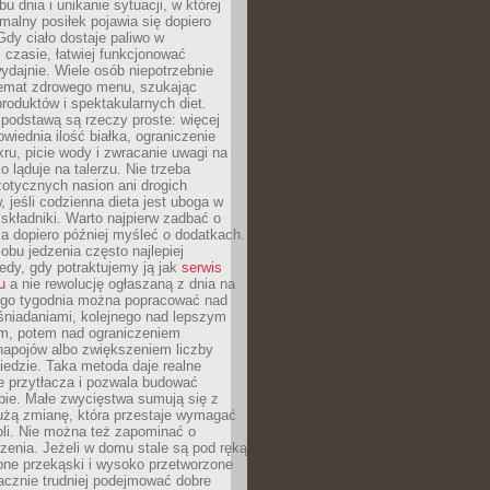
u dnia i unikanie sytuacji, w której
malny posiłek pojawia się dopiero
dy ciało dostaje paliwo w
czasie, łatwiej funkcjonować
wydajnie. Wiele osób niepotrzebnie
temat zdrowego menu, szukając
oduktów i spektakularnych diet.
odstawą są rzeczy proste: więcej
wiednia ilość białka, ograniczenie
ru, picie wody i zwracanie uwagi na
o ląduje na talerzu. Nie trzeba
otycznych nasion ani drogich
 jeśli codzienna dieta jest uboga w
składniki. Warto najpierw zadbać o
a dopiero później myśleć o dodatkach.
bu jedzenia często najlepiej
edy, gdy potraktujemy ją jak
serwis
u
a nie rewolucję ogłaszaną z dnia na
ego tygodnia można popracować nad
śniadaniami, kolejnego nad lepszym
m, potem nad ograniczeniem
napojów albo zwiększeniem liczby
edzie. Taka metoda daje realne
ie przytłacza i pozwala budować
bie. Małe zwycięstwa sumują się z
żą zmianę, która przestaje wymagać
roli. Nie można też zapominać o
zenia. Jeżeli w domu stale są pod ręką
one przekąski i wysoko przetworzone
acznie trudniej podejmować dobre