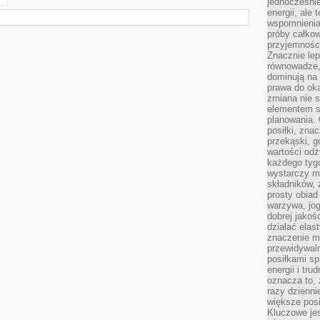
jednocześnie
energii, ale 
wspomnieniam
próby całkow
przyjemnośc
Znacznie lep
równowadze,
dominują na 
prawa do ok
zmiana nie s
elementem st
planowania. 
posiłki, zna
przekąski, g
wartości odż
każdego tyg
wystarczy m
składników,
prosty obiad 
warzywa, jog
dobrej jakoś
działać elas
znaczenie ma
przewidywaln
posiłkami s
energii i tr
oznacza to, 
razy dzienni
większe posi
Kluczowe je