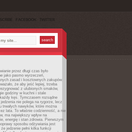
SCRIBE
FACEBOOK
TWITTER
ianie przez długi czas było
ne jako pasmo wyrzeczeń,
nych zasad i kosztownych zakupów.
ważało, że aby jeść lepiej, trzeba
zrezygnować z ulubionych smaków,
ie godziny w kuchni i stale
 każdy kęs. Tymczasem rozsądne
 jedzenia nie polega na rygorze, lecz
u trwałych nawyków, które można
ez lata. To właśnie codzienność, a nie
yw, ma największy wpływ na
e, energię i stan zdrowia. Pierwszym
poprawy sposobu odżywiania jest
że jedzenie pełni kilka funkcji