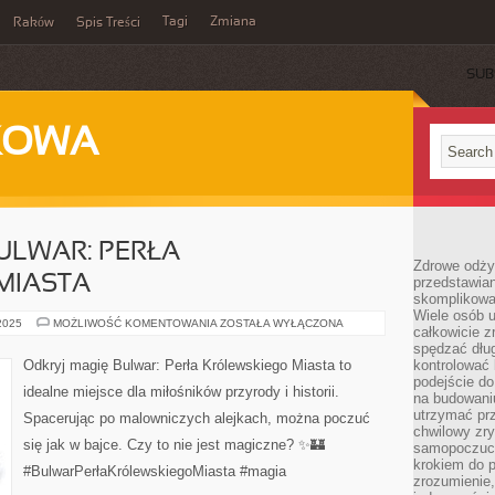
Tagi
Zmiana
Raków
Spis Treści
SUB
KOWA
ULWAR: PERŁA
Zdrowe odżyw
MIASTA
przedstawia
skomplikowa
Wiele osób u
ODKRYJ
 2025
MOŻLIWOŚĆ KOMENTOWANIA
ZOSTAŁA WYŁĄCZONA
całkowicie 
MAGIĘ
BULWAR:
spędzać dług
PERŁA
Odkryj magię Bulwar: Perła Królewskiego Miasta to
kontrolować
KRÓLEWSKIEGO
podejście do
MIASTA
idealne miejsce dla miłośników przyrody i historii.
na budowani
utrzymać prz
Spacerując po malowniczych alejkach, można poczuć
chwilowy zr
się jak w bajce. Czy to nie jest magiczne? ✨🏰
samopoczuci
krokiem do 
#BulwarPerłaKrólewskiegoMiasta #magia
zrozumienie, 