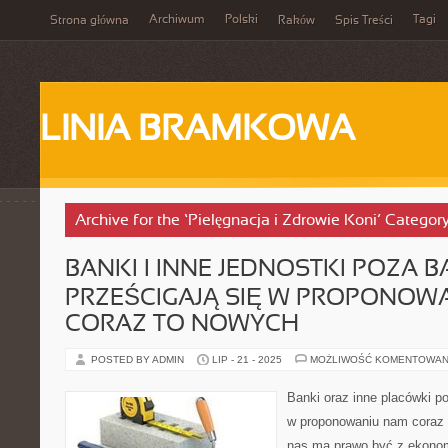
Archiwum
Polski
Tagi
Strona główna
Raków
Spis Treści
LINIA BRAMKOWA
Archive for the ‘Pielęgnacja i Zdrowie Koni’ Categor
BANKI I INNE JEDNOSTKI POZA
PRZEŚCIGAJĄ SIĘ W PROPONOW
CORAZ TO NOWYCH
POSTED BY ADMIN
LIP - 21 - 2025
MOŻLIWOŚĆ KOMENTOWAN
Banki oraz inne placówki p
w proponowaniu nam coraz t
nas ma prawo być z ekonomi