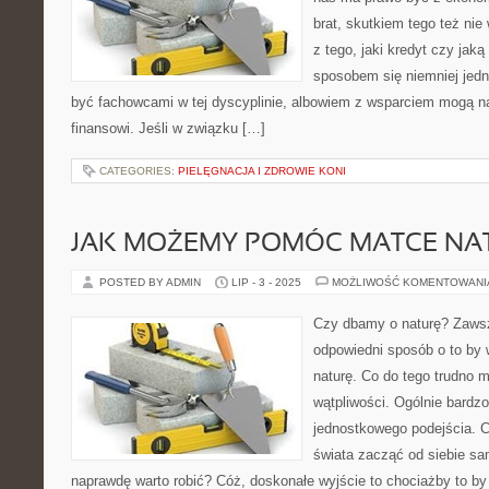
brat, skutkiem tego też ni
z tego, jaki kredyt czy ja
sposobem się niemniej jedn
być fachowcami w tej dyscyplinie, albowiem z wsparciem mogą n
finansowi. Jeśli w związku […]
CATEGORIES:
PIELĘGNACJA I ZDROWIE KONI
JAK MOŻEMY POMÓC MATCE NA
POSTED BY ADMIN
LIP - 3 - 2025
MOŻLIWOŚĆ KOMENTOWAN
Czy dbamy o naturę? Zaws
odpowiedni sposób o to by 
naturę. Co do tego trudno 
wątpliwości. Ogólnie bardz
jednostkowego podejścia. C
świata zacząć od siebie sa
naprawdę warto robić? Cóż, doskonałe wyjście to chociażby to b