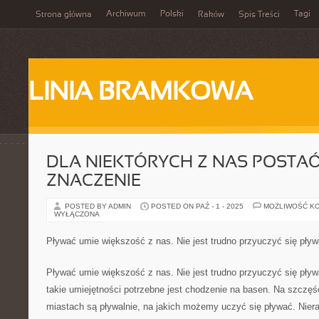
Archiwum
Polski
Tagi
Strona główna
Raków
Spis Treści
LINIA BRAMKOWA
DLA NIEKTÓRYCH Z NAS POSTA
ZNACZENIE
POSTED BY ADMIN
POSTED ON PAŹ - 1 - 2025
MOŻLIWOŚĆ K
WYŁĄCZONA
Pływać umie większość z nas. Nie jest trudno przyuczyć się pły
Pływać umie większość z nas. Nie jest trudno przyuczyć się pły
takie umiejętności potrzebne jest chodzenie na basen. Na szczę
miastach są pływalnie, na jakich możemy uczyć się pływać. Nier