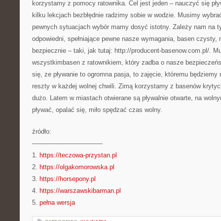
korzystamy z pomocy ratownika. Cel jest jeden – nauczyć się pły
kilku lekcjach bezbłędnie radzimy sobie w wodzie. Musimy wybr
pewnych sytuacjach wybór mamy dosyć istotny. Zależy nam na ty
odpowiedni, spełniające pewne nasze wymagania, basen czysty, 
bezpiecznie – taki, jak tutaj: http://producent-basenow.com.pl/. M
wszystkimbasen z ratownikiem, który zadba o nasze bezpiecze
się, ze pływanie to ogromna pasja, to zajęcie, któremu będziemy
reszty w każdej wolnej chwili. Zimą korzystamy z basenów krytych
dużo. Latem w miastach otwierane są pływalnie otwarte, na wol
pływać, opalać się, miło spędzać czas wolny.
źródło:
———————————
1.
https://teczowa-przystan.pl
2.
https://olgakomorowska.pl
3.
https://horsepony.pl
4.
https://warszawskibarman.pl
5.
pełna wersja