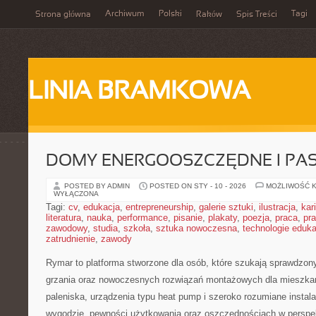
Archiwum
Polski
Tagi
Strona główna
Raków
Spis Treści
LINIA BRAMKOWA
DOMY ENERGOOSZCZĘDNE I PA
POSTED BY ADMIN
POSTED ON STY - 10 - 2026
MOŻLIWOŚĆ 
WYŁĄCZONA
Tagi:
cv
,
edukacja
,
entrepreneurship
,
galerie sztuki
,
ilustracja
,
kar
literatura
,
nauka
,
performance
,
pisanie
,
plakaty
,
poezja
,
praca
,
pr
zawodowy
,
studia
,
szkoła
,
sztuka nowoczesna
,
technologie eduk
zatrudnienie
,
zawody
Rymar to platforma stworzone dla osób, które szukają sprawdzon
grzania oraz nowoczesnych rozwiązań montażowych dla mieszkan
paleniska, urządzenia typu heat pump i szeroko rozumiane instal
wygodzie, pewności użytkowania oraz oszczędnościach w perspek