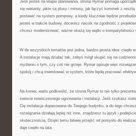
Jeśli jesteś na etapie planowania, strona Rymar pomaga uporząd
się warianty, jakie są plusy i minusy, jak łączyć kominek z resztą i
postawić na system pompowy, a kiedy kluczowe będzie przebudo
jesteś w trakcie budowy, docenisz nacisk na zgodność z projektem
chcesz modernizować, ważne okażą się wątki o kompatybilności
W tle wszystkich tematów jest jedna, bardzo prosta idea: ciepło
A instalacje mają działać tak, żebyś mógł skupić się na codzienno
myśleniu o tym, czy coś nie grzeje. Rymar opisuje więc rozwiązan
spokój i chcą inwestować w system, które będą pracować efektyw
Na koniec warto podkreślić, że strona Rymar to nie tylko prezenta
świecie nowoczesnego ogrzewania i instalacji. Jeśli szukasz rzete
Cię instalacja dopasowana do Twojego budynku, a do tego chcesz
rozwiązania działają lepiej niż inne, znajdziesz tu język i podejści
skutecznością. Dzięki temu łatwiej przejść od pomysłu do realiza
daje ciepło na lata.