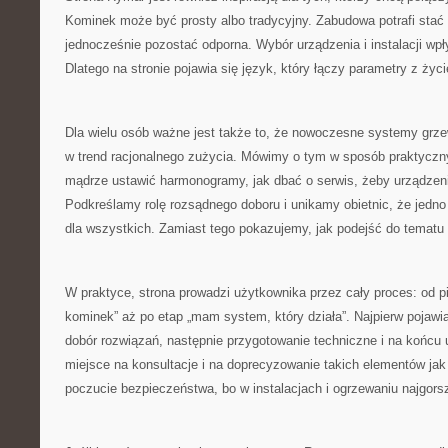
Kominek może być prosty albo tradycyjny. Zabudowa potrafi stać 
jednocześnie pozostać odporna. Wybór urządzenia i instalacji wpł
Dlatego na stronie pojawia się język, który łączy parametry z ż
Dla wielu osób ważne jest także to, że nowoczesne systemy grzew
w trend racjonalnego zużycia. Mówimy o tym w sposób praktyczny:
mądrze ustawić harmonogramy, jak dbać o serwis, żeby urządzeni
Podkreślamy rolę rozsądnego doboru i unikamy obietnic, że jedno
dla wszystkich. Zamiast tego pokazujemy, jak podejść do tematu
W praktyce, strona prowadzi użytkownika przez cały proces: od p
kominek” aż po etap „mam system, który działa”. Najpierw pojawia
dobór rozwiązań, następnie przygotowanie techniczne i na końcu 
miejsce na konsultacje i na doprecyzowanie takich elementów jak
poczucie bezpieczeństwa, bo w instalacjach i ogrzewaniu najgors