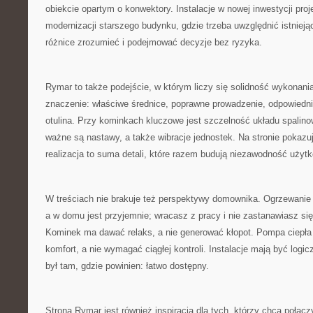
obiekcie opartym o konwektory. Instalacje w nowej inwestycji proje
modernizacji starszego budynku, gdzie trzeba uwzględnić istnieją
różnice zrozumieć i podejmować decyzje bez ryzyka.
Rymar to także podejście, w którym liczy się solidność wykonania
znaczenie: właściwe średnice, poprawne prowadzenie, odpowiedni
otulina. Przy kominkach kluczowe jest szczelność układu spalin
ważne są nastawy, a także wibracje jednostek. Na stronie pokazu
realizacja to suma detali, które razem budują niezawodność użyt
W treściach nie brakuje też perspektywy domownika. Ogrzewanie 
a w domu jest przyjemnie; wracasz z pracy i nie zastanawiasz się,
Kominek ma dawać relaks, a nie generować kłopot. Pompa ciepła
komfort, a nie wymagać ciągłej kontroli. Instalacje mają być logi
był tam, gdzie powinien: łatwo dostępny.
Strona Rymar jest również inspiracją dla tych, którzy chcą połąc