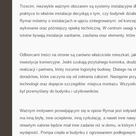
Trzecim, niezwykle ważnym obszarem są systemy instalacyjne d
praktyce to właśnie instalacje decydują o tym, czy budynek dzia
Rymar mówimy o instalacjach w ujęciu zintegrowanym: od koncepc
wykonanie oraz późniejszy opiekę techniczną. W centrum uwagi są
istotne bywają instalacje sanitarne, zasilania oraz elementy, któr
Odbiorcami treści na stronie są zarówno właściciele mieszkań, jak
inwestycje komercyjne. Jedni szukają przytulnego kominka, drudz
realizacji i partnera, który rozumie logistykę budowy. Dlatego na 
doradztwa, które zaczyna się od zebrania założeń. Następnie pr
technologii oraz dopięcie szczegółów: miejsca montażu. Wszystk
był przemyślany do budynku i użytkowników.
Ważnym motywem przewijającym się w opisie Rymar jest indywid
ma inną bryłę, inne ocieplenie, inną cyrkulację, a nawet inne n
otwartym salonie będzie miał inne zadanie niż w domu, w którym
wydajność. Pompa ciepła w budynku z ogrzewaniem podłogowym p