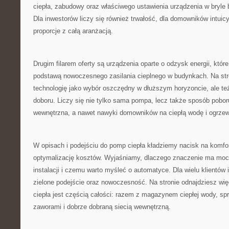
ciepła, zabudowy oraz właściwego ustawienia urządzenia w bryle 
Dla inwestorów liczy się również trwałość, dla domowników intuicy
proporcje z całą aranżacją.
Drugim filarem oferty są urządzenia oparte o odzysk energii, które
podstawą nowoczesnego zasilania cieplnego w budynkach. Na str
technologię jako wybór oszczędny w dłuższym horyzoncie, ale t
doboru. Liczy się nie tylko sama pompa, lecz także sposób poboru 
wewnętrzna, a nawet nawyki domowników na ciepłą wodę i ogrzew
W opisach i podejściu do pomp ciepła kładziemy nacisk na komfor
optymalizację kosztów. Wyjaśniamy, dlaczego znaczenie ma moc
instalacji i czemu warto myśleć o automatyce. Dla wielu klientów 
zielone podejście oraz nowoczesność. Na stronie odnajdziesz wię
ciepła jest częścią całości: razem z magazynem ciepłej wody, s
zaworami i dobrze dobraną siecią wewnętrzną.