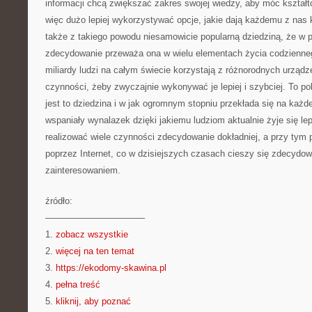
informacji chcą zwiększać zakres swojej wiedzy, aby móc kształt
więc dużo lepiej wykorzystywać opcje, jakie dają każdemu z nas 
także z takiego powodu niesamowicie popularną dziedziną, że w
zdecydowanie przeważa ona w wielu elementach życia codzienne
miliardy ludzi na całym świecie korzystają z różnorodnych urząd
czynności, żeby zwyczajnie wykonywać je lepiej i szybciej. To pok
jest to dziedzina i w jak ogromnym stopniu przekłada się na każd
wspaniały wynalazek dzięki jakiemu ludziom aktualnie żyje się lep
realizować wiele czynności zdecydowanie dokładniej, a przy tym
poprzez Internet, co w dzisiejszych czasach cieszy się zdecydo
zainteresowaniem.
źródło:
———————————
1.
zobacz wszystkie
2.
więcej na ten temat
3.
https://ekodomy-skawina.pl
4.
pełna treść
5.
kliknij, aby poznać