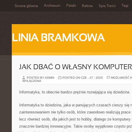
Archiwum
Polski
Tagi
Strona główna
Raków
Spis Treści
LINIA BRAMKOWA
JAK DBAĆ O WŁASNY KOMPUTER
POSTED BY ADMIN
POSTED ON CZE - 27 - 2025
MOŻLIWOŚĆ 
WYŁĄCZONA
Informatyka, to obecnie bardzo prężnie rozwijająca się dziedzina
Informatyka to dziedzina, jaka w panujących czasach cieszy się
zainteresowaniem nie tylko osób, które zawodowo realizują prace 
lecz również osób, dla jakich jest to hobby, dlatego że komputery 
znacznie bardziej innowacyjne. Takie osoby wyjątkowo często prz