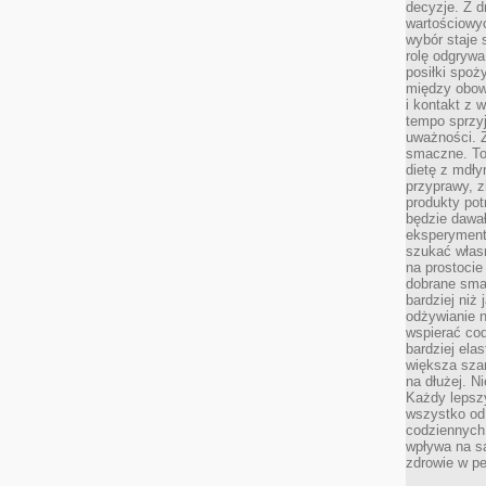
decyzje. Z d
wartościowy
wybór staje s
rolę odgrywa
posiłki spoż
między obow
i kontakt z
tempo sprzyj
uważności. 
smaczne. To
dietę z mdł
przyprawy, z
produkty pot
będzie dawał
eksperyment
szukać własn
na prostocie
dobrane smak
bardziej niż
odżywianie n
wspierać cod
bardziej ela
większa sza
na dłużej. Ni
Każdy lepszy
wszystko od 
codziennych 
wpływa na s
zdrowie w pe