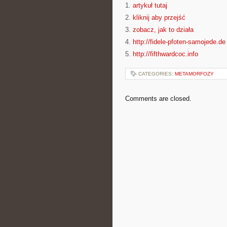
1.
artykuł tutaj
2.
kliknij aby przejść
3.
zobacz, jak to działa
4.
http://fidele-pfoten-samojede.de
5.
http://fifthwardcoc.info
CATEGORIES:
METAMORFOZY
Comments are closed.