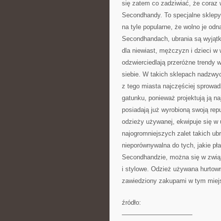
się zatem co zadziwiać, że coraz
Secondhandy. To specjalne sklepy
na tyle popularne, że wolno je o
Secondhandach, ubrania są wyjątk
dla niewiast, mężczyzn i dzieci w
odzwierciedlają przeróżne trendy 
siebie. W takich sklepach nadzwyc
z tego miasta najczęściej sprowad
gatunku, ponieważ projektują ją naj
posiadają już wyrobioną swoją rep
odzieży używanej, ekwipuje się w 
najogromniejszych zalet takich ub
nieporównywalna do tych, jakie pł
Secondhandzie, można się w zwią
i stylowe. Odzież używana hurtowni
zawiedziony zakupami w tym miej
źródło:
———————————