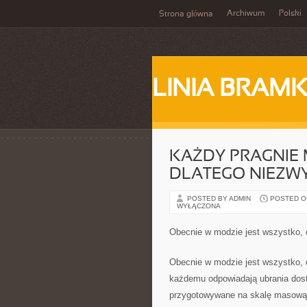
Archiwum
Polski
Strona główna
LINIA BRAM
KAŻDY PRAGNIE
DLATEGO NIEZW
POSTED BY ADMIN
POSTED ON 
WYŁĄCZONA
Obecnie w modzie jest wszystko, 
Obecnie w modzie jest wszystko, c
każdemu odpowiadają ubrania dost
przygotowywane na skalę masową i 