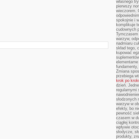
własnego tryb
pierwszy nor
wieczorem. G
odpowiednim 
spokojnie i 
komplikuje 
cudownych pr
Tymczasem p
warzyw, odpo
nadmiaru cuk
skład tego, c
kupować egz
suplementów,
elementarne 
fundamenty, 
Zmiana sposo
przebiega wt
krok po krok
dzień. Jedn
regularnymi 
nawodnienie
słodzonych 
warzyw w obi
efekty, bo n
pewność sie
czasem w du
ciągłej kont
wpływie otoc
słodycze, sł
produkty, zn