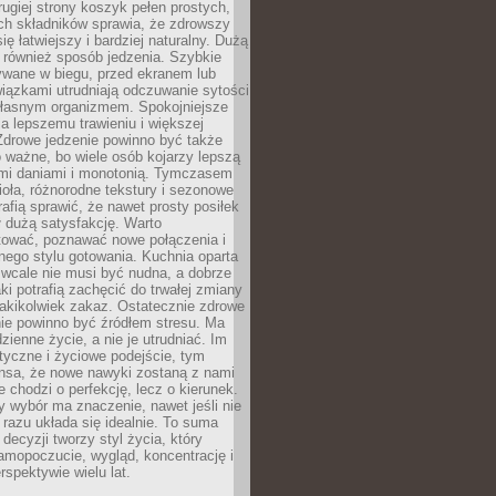
rugiej strony koszyk pełen prostych,
ch składników sprawia, że zdrowszy
ię łatwiejszy i bardziej naturalny. Dużą
 również sposób jedzenia. Szybkie
ywane w biegu, przed ekranem lub
iązkami utrudniają odczuwanie sytości
 własnym organizmem. Spokojniejsze
a lepszemu trawieniu i większej
Zdrowe jedzenie powinno być także
 ważne, bo wiele osób kojarzy lepszą
ymi daniami i monotonią. Tymczasem
ioła, różnorodne tekstury i sezonowe
rafią sprawić, że nawet prosty posiłek
 dużą satysfakcję. Warto
ować, poznawać nowe połączenia i
ego stylu gotowania. Kuchnia oparta
 wcale nie musi być nudna, a dobrze
i potrafią zachęcić do trwałej zmiany
 jakikolwiek zakaz. Ostatecznie zdrowe
ie powinno być źródłem stresu. Ma
zienne życie, a nie je utrudniać. Im
styczne i życiowe podejście, tym
nsa, że nowe nawyki zostaną z nami
e chodzi o perfekcję, lecz o kierunek.
 wybór ma znaczenie, nawet jeśli nie
razu układa się idealnie. To suma
decyzji tworzy styl życia, który
amopoczucie, wygląd, koncentrację i
rspektywie wielu lat.