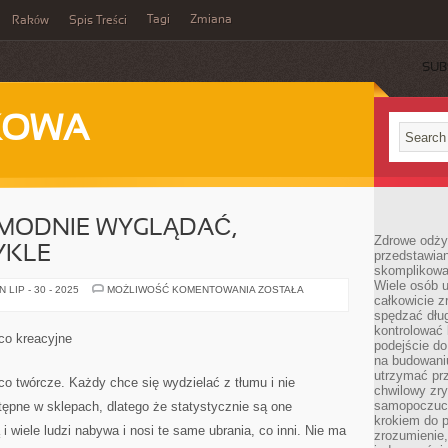
Tagi
Zmiana
Raków
Spis Treści
SUB
KOWA
 MODNIE WYGLĄDAĆ,
Zdrowe odżyw
YKLE
przedstawia
skomplikowa
Wiele osób u
KAŻDY
LIP - 30 - 2025
MOŻLIWOŚĆ KOMENTOWANIA
ZOSTAŁA
całkowicie 
PRAGNIE
MODNIE
spędzać dług
WYGLĄDAĆ,
kontrolować
DLATEGO
co kreacyjne
NIEZWYKLE
podejście do
na budowani
utrzymać prz
o twórcze. Każdy chce się wydzielać z tłumu i nie
chwilowy zr
samopoczuci
ępne w sklepach, dlatego że statystycznie są one
krokiem do 
wiele ludzi nabywa i nosi te same ubrania, co inni. Nie ma
zrozumienie, 