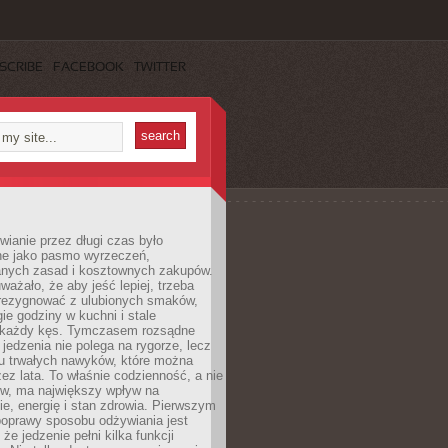
SCRIBE
FACEBOOK
TWITTER
ianie przez długi czas było
ne jako pasmo wyrzeczeń,
nych zasad i kosztownych zakupów.
ważało, że aby jeść lepiej, trzeba
zrezygnować z ulubionych smaków,
ie godziny w kuchni i stale
 każdy kęs. Tymczasem rozsądne
 jedzenia nie polega na rygorze, lecz
u trwałych nawyków, które można
ez lata. To właśnie codzienność, a nie
yw, ma największy wpływ na
e, energię i stan zdrowia. Pierwszym
poprawy sposobu odżywiania jest
że jedzenie pełni kilka funkcji