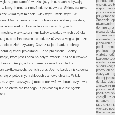
jednocześnie
 większą popularność w dzisiejszych czasach nabywają
energii, ale 
, w których można nabyć odzież używaną. Sklepy są teraz
wspomnieniam
próby całkow
dnaleźć w każdym mieście, większym i mniejszym. W
przyjemnośc
Znacznie lep
owe. Można znaleźć w nich ubrania wszelakiego modela,
równowadze,
 wszelkim wieku. Ubrania te są w różnych typach,
dominują na 
prawa do ok
w modzie, w związku z tym każdy znajdzie w nich coś dla
zmiana nie s
zaj często lansowana jest odzież używana Anglia, jako że
elementem st
planowania. 
za się odzież używaną. Odzież ta jest bardzo dobrego
posiłki, zna
przekąski, g
bardziej znani projektanci. Są to projektanci, którzy
wartości odż
utację, która jest znana na całym świecie. Każda hurtownia
każdego tyg
wystarczy m
ubrania z Anglii, a to o czymś zaświadcza. Jedną z
składników,
rań użytkowanych, jest ich cena. Jest to bardzo niska cena,
prosty obiad 
warzywa, jog
aci się w potocznych sklepach za nowe ubrania. W takim
dobrej jakoś
działać elas
zku z tym nadzwyczaj mocno obłowić, w ubrania szykowne
znaczenie ma
a, to oferta dla każdego i z pewnością nikt nie będzie
przewidywaln
posiłkami s
scu.
energii i tr
oznacza to, 
razy dzienni
większe posi
Kluczowe je