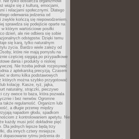
. Nie tylko dostarcza organizmowi
też wiąże się z kulturą, emocjami,
i i relacjami społecznymi. Dlatego
itego oderwania jedzenia od
i zwykle kończą się niepowodzeniem.
iej sprawdza się podejście oparte na
 w którym wartościowe posiłki
co dzień, ale nie odbiera się sobie
azjonalnych odstępstw. Dzięki temu
taje się karą, tylko naturalnym
ylu życia. Bardzo wiele zależy od
Osoby, które nie mają pomysłu na
cznie częściej sięgają po przypadkowe
otowe dania i produkty o niskiej
ywczej. Nie trzeba jednak rozpisywać
odnia z aptekarską precyzją. Czasem
ieć w domu kilka podstawowych
 z których można szybko przygotować
lub kolację. Kasze, ryż, jajka,
urt naturalny, strączki, pieczywo
ci czy owoce to baza, która pozwala
tycznie i bez nerwów. Ogromne
 także regularność. Organizm lubi
ość, a długie przerwy między
przyjają napadom głodu, spadkom
udnościom z kontrolowaniem apetytu. Nie
że każdy musi jeść dokładnie pięć
e. Dla jednych lepsze będą trzy
łki, dla innych cztery mniejsze.
st dopasowanie rytmu jedzenia do