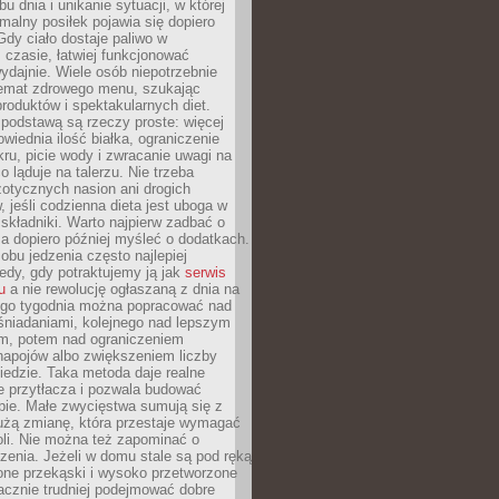
u dnia i unikanie sytuacji, w której
malny posiłek pojawia się dopiero
dy ciało dostaje paliwo w
czasie, łatwiej funkcjonować
wydajnie. Wiele osób niepotrzebnie
temat zdrowego menu, szukając
oduktów i spektakularnych diet.
odstawą są rzeczy proste: więcej
wiednia ilość białka, ograniczenie
ru, picie wody i zwracanie uwagi na
o ląduje na talerzu. Nie trzeba
otycznych nasion ani drogich
 jeśli codzienna dieta jest uboga w
składniki. Warto najpierw zadbać o
a dopiero później myśleć o dodatkach.
bu jedzenia często najlepiej
edy, gdy potraktujemy ją jak
serwis
u
a nie rewolucję ogłaszaną z dnia na
ego tygodnia można popracować nad
śniadaniami, kolejnego nad lepszym
m, potem nad ograniczeniem
napojów albo zwiększeniem liczby
edzie. Taka metoda daje realne
ie przytłacza i pozwala budować
bie. Małe zwycięstwa sumują się z
żą zmianę, która przestaje wymagać
roli. Nie można też zapominać o
zenia. Jeżeli w domu stale są pod ręką
one przekąski i wysoko przetworzone
acznie trudniej podejmować dobre