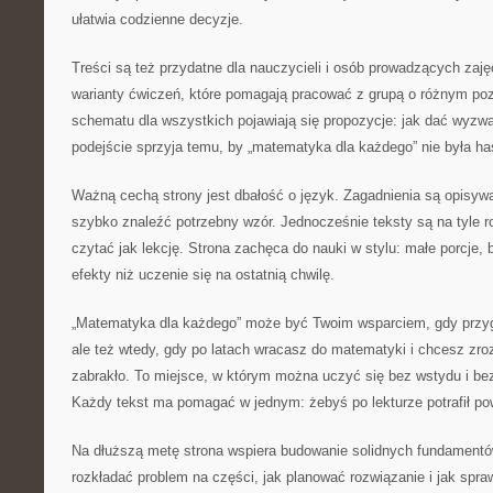
ułatwia codzienne decyzje.
Treści są też przydatne dla nauczycieli i osób prowadzących zaj
warianty ćwiczeń, które pomagają pracować z grupą o różnym po
schematu dla wszystkich pojawiają się propozycje: jak dać wyzw
podejście sprzyja temu, by „matematyka dla każdego” nie była has
Ważną cechą strony jest dbałość o język. Zagadnienia są opisywa
szybko znaleźć potrzebny wzór. Jednocześnie teksty są na tyle r
czytać jak lekcję. Strona zachęca do nauki w stylu: małe porcje, 
efekty niż uczenie się na ostatnią chwilę.
„Matematyka dla każdego” może być Twoim wsparciem, gdy przyg
ale też wtedy, gdy po latach wracasz do matematyki i chcesz zro
zabrakło. To miejsce, w którym można uczyć się bez wstydu i bez
Każdy tekst ma pomagać w jednym: żebyś po lekturze potrafił pow
Na dłuższą metę strona wspiera budowanie solidnych fundamentó
rozkładać problem na części, jak planować rozwiązanie i jak spr