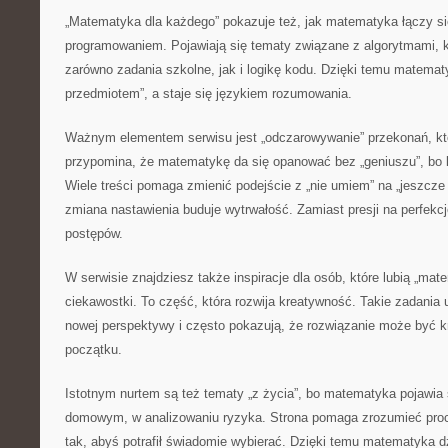
„Matematyka dla każdego” pokazuje też, jak matematyka łączy si
programowaniem. Pojawiają się tematy związane z algorytmami, 
zarówno zadania szkolne, jak i logikę kodu. Dzięki temu matema
przedmiotem”, a staje się językiem rozumowania.
Ważnym elementem serwisu jest „odczarowywanie” przekonań, któ
przypomina, że matematykę da się opanować bez „geniuszu”, bo li
Wiele treści pomaga zmienić podejście z „nie umiem” na „jeszcze
zmiana nastawienia buduje wytrwałość. Zamiast presji na perfekcj
postępów.
W serwisie znajdziesz także inspiracje dla osób, które lubią „ma
ciekawostki. To część, która rozwija kreatywność. Takie zadania 
nowej perspektywy i często pokazują, że rozwiązanie może być kr
początku.
Istotnym nurtem są też tematy „z życia”, bo matematyka pojawia
domowym, w analizowaniu ryzyka. Strona pomaga zrozumieć procen
tak, abyś potrafił świadomie wybierać. Dzięki temu matematyka dzi