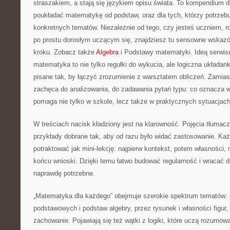
straszakiem, a stają się językiem opisu świata. To kompendium d
poukładać matematykę od podstaw, oraz dla tych, którzy potrzebu
konkretnych tematów. Niezależnie od tego, czy jesteś uczniem, 
po prostu dorosłym uczącym się, znajdziesz tu sensowne wskazó
kroku. Zobacz także
Algebra
i Podstawy matematyki. Ideą serwisu
matematyka to nie tylko regułki do wykucia, ale logiczna układank
pisane tak, by łączyć zrozumienie z warsztatem obliczeń. Zamias
zachęca do analizowania, do zadawania pytań typu: co oznacza w
pomaga nie tylko w szkole, lecz także w praktycznych sytuacjach,
W treściach nacisk kładziony jest na klarowność. Pojęcia tłumac
przykłady dobrane tak, aby od razu było widać zastosowanie. K
potraktować jak mini-lekcję: najpierw kontekst, potem własności, 
końcu wnioski. Dzięki temu łatwo budować regularność i wracać 
naprawdę potrzebne.
„Matematyka dla każdego” obejmuje szerokie spektrum tematów:
podstawowych i podstaw algebry, przez rysunek i własności figur, 
zachowanie. Pojawiają się też wątki z logiki, które uczą rozumow