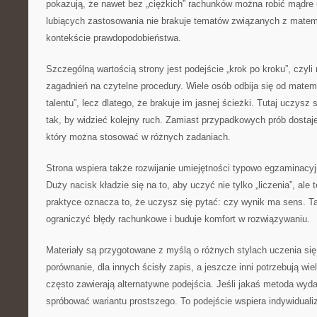
pokazują, że nawet bez „ciężkich” rachunków można robić mądre 
lubiących zastosowania nie brakuje tematów związanych z mate
kontekście prawdopodobieństwa.
Szczególną wartością strony jest podejście „krok po kroku”, czyli 
zagadnień na czytelne procedury. Wiele osób odbija się od matema
talentu”, lecz dlatego, że brakuje im jasnej ścieżki. Tutaj uczysz 
tak, by widzieć kolejny ruch. Zamiast przypadkowych prób dostaj
który można stosować w różnych zadaniach.
Strona wspiera także rozwijanie umiejętności typowo egzaminacyjn
Duży nacisk kładzie się na to, aby uczyć nie tylko „liczenia”, ale
praktyce oznacza to, że uczysz się pytać: czy wynik ma sens. T
ograniczyć błędy rachunkowe i buduje komfort w rozwiązywaniu.
Materiały są przygotowane z myślą o różnych stylach uczenia się
porównanie, dla innych ścisły zapis, a jeszcze inni potrzebują wie
często zawierają alternatywne podejścia. Jeśli jakaś metoda wyda
spróbować wariantu prostszego. To podejście wspiera indywiduali