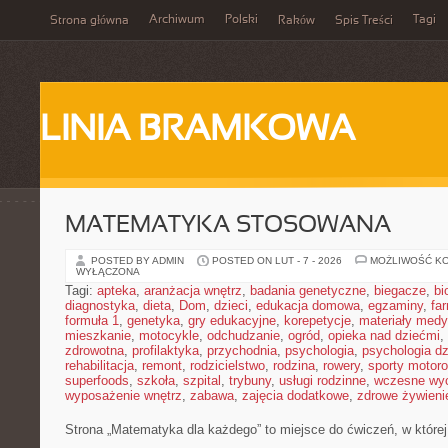
Archiwum
Polski
Tagi
Strona główna
Raków
Spis Treści
LINIA BRAMKOWA
MATEMATYKA STOSOWANA
POSTED BY ADMIN
POSTED ON LUT - 7 - 2026
MOŻLIWOŚĆ K
WYŁĄCZONA
Tagi:
apteka
,
aranżacja wnętrz
,
badania genetyczne
,
biegacze
,
bi
diagnostyka
,
dieta
,
Dom
,
dzieci
,
edukacja domowa
,
egzaminy
,
fa
formuła 1
,
genetyka
,
gry edukacyjne
,
korepetycje
,
materiały med
mieszkanie
,
motocykle
,
odchudzanie
,
ogród
,
opieka nad dziećmi
,
zdrowotna
,
profilaktyka
,
przychodnia
,
psychologia
,
psychologia dz
rehabilitacja
,
remont
,
rodzicielstwo
,
rodzina
,
rowery
,
sporty motor
superfoods
,
szkoła
,
szpital
,
trybuny
,
usługi rodzinne
,
wczesne wy
wyposażenie wnętrz
,
zabawa
,
zajęcia dodatkowe
,
zdrowe żywieni
Strona „Matematyka dla każdego” to miejsce do ćwiczeń, w której 