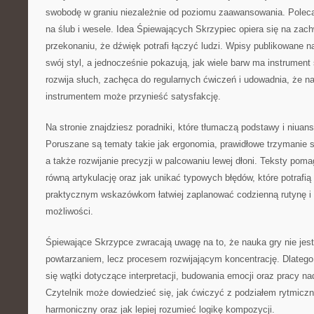
swobodę w graniu niezależnie od poziomu zaawansowania. Pole
na ślub i wesele. Idea Śpiewających Skrzypiec opiera się na zac
przekonaniu, że dźwięk potrafi łączyć ludzi. Wpisy publikowane n
swój styl, a jednocześnie pokazują, jak wiele barw ma instrument
rozwija słuch, zachęca do regularnych ćwiczeń i udowadnia, że na
instrumentem może przynieść satysfakcję.
Na stronie znajdziesz poradniki, które tłumaczą podstawy i niuan
Poruszane są tematy takie jak ergonomia, prawidłowe trzymanie s
a także rozwijanie precyzji w palcowaniu lewej dłoni. Teksty pom
równą artykulację oraz jak unikać typowych błędów, które potrafią
praktycznym wskazówkom łatwiej zaplanować codzienną rutynę i 
możliwości.
Śpiewające Skrzypce zwracają uwagę na to, że nauka gry nie je
powtarzaniem, lecz procesem rozwijającym koncentrację. Dlatego 
się wątki dotyczące interpretacji, budowania emocji oraz pracy n
Czytelnik może dowiedzieć się, jak ćwiczyć z podziałem rytmiczn
harmoniczny oraz jak lepiej rozumieć logikę kompozycji.