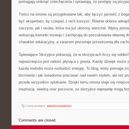
pomagają uniknąć zniechęcenia i sprawiają, że postępy są przyja
Treści na stronie są przygotowane tak, aby łączyć jasność z bog
być ekspertem, by czerpać z nich korzyść. Równie dobrze odnajdzi
zaczyna, jak i osoba, która ma już ułożony warsztat. Wpisy pom
wskazują kierunki rozwoju i zachęcają do poszukiwania własnej 
charakter edukacyjny, a zarazem pozostaje przestrzenią dla zach
Śpiewające Skrzypce pokazują, że w skrzypcach liczy się oddech
najważniejsza jest radość płynąca z grania. Każdy dźwięk może s
każda melodia może rozbudzić energię. To blog, który pomaga z
brzmienie i jak świadomie pracować nad swoim stylem, ale też p
przede wszystkim spotkanie. Dzięki temu strona staje się miejsc
inspirację, wiedzę oraz poczucie, że skrzypce naprawdę mogą brz
CATEGORIES:
NIERUCHOMOŚCI
Comments are closed.