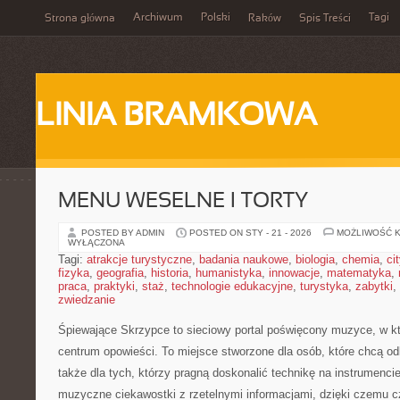
Archiwum
Polski
Tagi
Strona główna
Raków
Spis Treści
LINIA BRAMKOWA
MENU WESELNE I TORTY
POSTED BY ADMIN
POSTED ON STY - 21 - 2026
MOŻLIWOŚĆ 
WYŁĄCZONA
Tagi:
atrakcje turystyczne
,
badania naukowe
,
biologia
,
chemia
,
ci
fizyka
,
geografia
,
historia
,
humanistyka
,
innowacje
,
matematyka
,
praca
,
praktyki
,
staż
,
technologie edukacyjne
,
turystyka
,
zabytki
,
zwiedzanie
Śpiewające Skrzypce to sieciowy portal poświęcony muzyce, w kt
centrum opowieści. To miejsce stworzone dla osób, które chcą od
także dla tych, którzy pragną doskonalić technikę na instrumen
muzyczne ciekawostki z rzetelnymi informacjami, dzięki czemu 