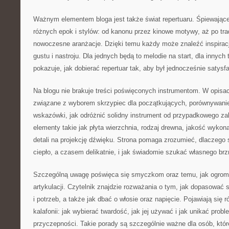
Ważnym elementem bloga jest także świat repertuaru. Śpiewające
różnych epok i stylów: od kanonu przez kinowe motywy, aż po tra
nowoczesne aranżacje. Dzięki temu każdy może znaleźć inspira
gustu i nastroju. Dla jednych będą to melodie na start, dla innyc
pokazuje, jak dobierać repertuar tak, aby był jednocześnie satysf
Na blogu nie brakuje treści poświęconych instrumentom. W opisac
związane z wyborem skrzypiec dla początkujących, porównywanie
wskazówki, jak odróżnić solidny instrument od przypadkowego z
elementy takie jak płyta wierzchnia, rodzaj drewna, jakość wyko
detali na projekcję dźwięku. Strona pomaga zrozumieć, dlaczeg
ciepło, a czasem delikatnie, i jak świadomie szukać własnego brz
Szczególną uwagę poświęca się smyczkom oraz temu, jak ogrom
artykulacji. Czytelnik znajdzie rozważania o tym, jak dopasować
i potrzeb, a także jak dbać o włosie oraz napięcie. Pojawiają się 
kalafonii: jak wybierać twardość, jak jej używać i jak unikać prob
przyczepności. Takie porady są szczególnie ważne dla osób, któ