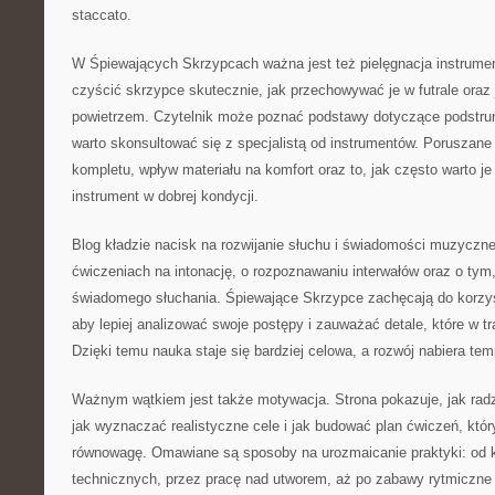
staccato.
W Śpiewających Skrzypcach ważna jest też pielęgnacja instrumen
czyścić skrzypce skutecznie, jak przechowywać je w futrale oraz
powietrzem. Czytelnik może poznać podstawy dotyczące podstrun
warto skonsultować się z specjalistą od instrumentów. Poruszane 
kompletu, wpływ materiału na komfort oraz to, jak często warto j
instrument w dobrej kondycji.
Blog kładzie nacisk na rozwijanie słuchu i świadomości muzycznej
ćwiczeniach na intonację, o rozpoznawaniu interwałów oraz o ty
świadomego słuchania. Śpiewające Skrzypce zachęcają do korzyst
aby lepiej analizować swoje postępy i zauważać detale, które w tr
Dzięki temu nauka staje się bardziej celowa, a rozwój nabiera te
Ważnym wątkiem jest także motywacja. Strona pokazuje, jak radz
jak wyznaczać realistyczne cele i jak budować plan ćwiczeń, któr
równowagę. Omawiane są sposoby na urozmaicanie praktyki: od k
technicznych, przez pracę nad utworem, aż po zabawy rytmiczne 