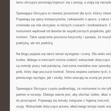
temu skrzypce przestają kojarzyć się z presją, a stają się narzęd
Śpiewające Skrzypce to również przestrzeń dla tych, którzy intere
Pojawiają się opisy kompozytorów, ciekawostki o epoce, a także s
zmieniała się rola skrzypiec w różnych czasach i środowiskach. 
instrument wędrował od dworów do współczesnych projektów, gdzi
rockiem. Takie spojrzenie poszerza horyzonty i sprawia, że muzyka
praktyką, ale też podróżą.
Na blogu pojawia się także temat występów i sceny. Dla wielu os
trudne, dlatego w treściach można znaleźć wskazówki dotycząc
są metody pracy nad pamięcią, ćwiczenia mentalne oraz sposoby 
prób, który daje poczucie kontroli. Strona wspiera zarówno tych, k
pierwszego występu, jak i osoby, które wracają na scenę po przer
Śpiewające Skrzypce często podkreślają, że instrument to nie tyl
partner w rozwoju. Dlatego ważne jest, aby słuchać siebie, dbać 
do przeciążeń. Pojawiają się tematy związane z higieną ćwiczeń, 
szyję. Wskazówki dotyczące przerw, właściwego tempa nauki ora