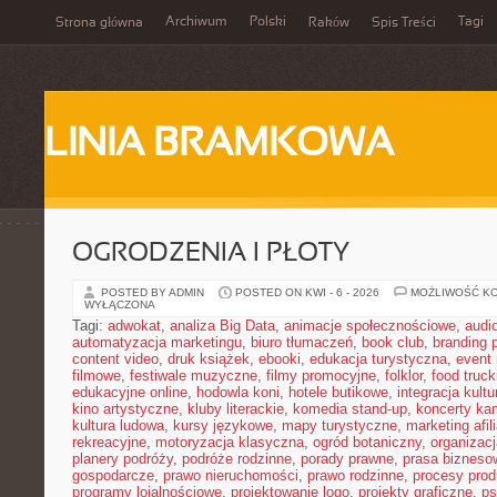
Archiwum
Polski
Tagi
Strona główna
Raków
Spis Treści
LINIA BRAMKOWA
OGRODZENIA I PŁOTY
POSTED BY ADMIN
POSTED ON KWI - 6 - 2026
MOŻLIWOŚĆ K
WYŁĄCZONA
Tagi:
adwokat
,
analiza Big Data
,
animacje społecznościowe
,
audi
automatyzacja marketingu
,
biuro tłumaczeń
,
book club
,
branding 
content video
,
druk książek
,
ebooki
,
edukacja turystyczna
,
event
filmowe
,
festiwale muzyczne
,
filmy promocyjne
,
folklor
,
food truck
edukacyjne online
,
hodowla koni
,
hotele butikowe
,
integracja kult
kino artystyczne
,
kluby literackie
,
komedia stand-up
,
koncerty ka
kultura ludowa
,
kursy językowe
,
mapy turystyczne
,
marketing afil
rekreacyjne
,
motoryzacja klasyczna
,
ogród botaniczny
,
organizac
planery podróży
,
podróże rodzinne
,
porady prawne
,
prasa bizneso
gospodarcze
,
prawo nieruchomości
,
prawo rodzinne
,
procesy prod
programy lojalnościowe
,
projektowanie logo
,
projekty graficzne
,
ps