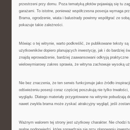
przestrzeni przy domu. Poza tematyką płotów pojawiają się tu za
garażami. To istotne, ponieważ współczesna posesja wymaga prze
Brama, ogrodzenie, wiata i balustrady powinny współgrać ze sobą 
pokazuje takie zależności.
Mówiąc o tej witrynie, warto podkreślić, że publikowane teksty s
użytkowników dopiero planujących inwestycję, jak i do bardziej 
znajdą wprowadzenie, bardziej zaawansowani odkryją praktyczne 
wielowymiarowy zakres sprawia, że witryna zachowuje wysoką u
Nie bez znaczenia, że ten serwis funkcjonuje jako źródło inspirac
odświeżeniu posesji coraz częściej poszukują nie tylko trwałości,
wyglądu. Dlatego materiały przygotowane na witrynie pobudzają do
nawet zwykła brama może zyskać atrakcyjny wygląd, jeśli zostan
Ważnym walorem tej strony jest użytkowy charakter. Nie chodzi tu 
realne podpowiedzi, które sprawdzają się przy planowaniu inwestyc