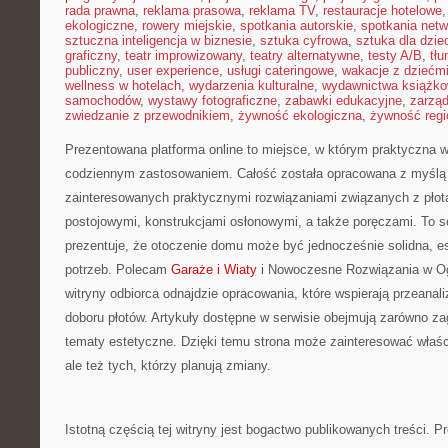
rada prawna
,
reklama prasowa
,
reklama TV
,
restauracje hotelowe
ekologiczne
,
rowery miejskie
,
spotkania autorskie
,
spotkania net
sztuczna inteligencja w biznesie
,
sztuka cyfrowa
,
sztuka dla dzie
graficzny
,
teatr improwizowany
,
teatry alternatywne
,
testy A/B
,
tł
publiczny
,
user experience
,
usługi cateringowe
,
wakacje z dziećm
wellness w hotelach
,
wydarzenia kulturalne
,
wydawnictwa książk
samochodów
,
wystawy fotograficzne
,
zabawki edukacyjne
,
zarzą
zwiedzanie z przewodnikiem
,
żywność ekologiczna
,
żywność regi
Prezentowana platforma online to miejsce, w którym praktyczna w
codziennym zastosowaniem. Całość została opracowana z myślą
zainteresowanych praktycznymi rozwiązaniami związanych z płota
postojowymi, konstrukcjami osłonowymi, a także poręczami. To s
prezentuje, że otoczenie domu może być jednocześnie solidna, e
potrzeb. Polecam
Garaże i Wiaty
i Nowoczesne Rozwiązania w Ogr
witryny odbiorca odnajdzie opracowania, które wspierają przeanal
doboru płotów. Artykuły dostępne w serwisie obejmują zarówno za
tematy estetyczne. Dzięki temu strona może zainteresować właśc
ale też tych, którzy planują zmiany.
Istotną częścią tej witryny jest bogactwo publikowanych treści. Pr