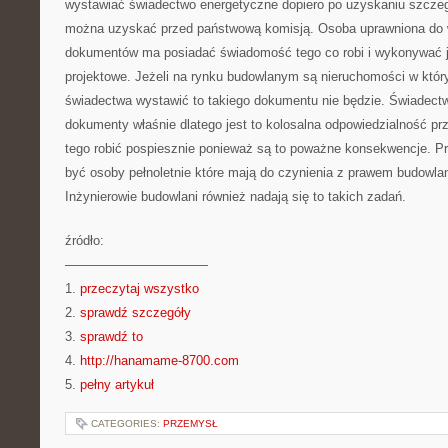
wystawiać świadectwo energetyczne dopiero po uzyskaniu szczeg
można uzyskać przed państwową komisją. Osoba uprawniona do
dokumentów ma posiadać świadomość tego co robi i wykonywać je
projektowe. Jeżeli na rynku budowlanym są nieruchomości w któr
świadectwa wystawić to takiego dokumentu nie będzie. Świadect
dokumenty właśnie dlatego jest to kolosalna odpowiedzialność pr
tego robić pospiesznie ponieważ są to poważne konsekwencje. P
być osoby pełnoletnie które mają do czynienia z prawem budowlan
Inżynierowie budowlani również nadają się to takich zadań.
źródło:
———————————
1.
przeczytaj wszystko
2.
sprawdź szczegóły
3.
sprawdź to
4.
http://hanamame-8700.com
5.
pełny artykuł
CATEGORIES:
PRZEMYSŁ