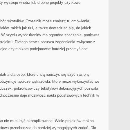
ty wystroju wnętrz lub drobne projekty użytkowe.
ór tekstyliów. Czytelnik może znaleźć tu omówienia
łów, takich jak tiul, a także dowiedzieć się, do jakich
ać. W szyciu wybór tkaniny ma ogromne znaczenie, ponieważ
rojektu. Dlatego serwis porusza zagadnienia związane z
gając czytelnikom podejmować bardziej przemyślane
datna dla osób, które chcą nauczyć się szyć zasłony.
 otrzymuje twórcze wskazówki, które może wykorzystać we
duszek, pokrowców czy tekstyliów dekoracyjnych pozwala
jednocześnie daje możliwość nauki podstawowych technik w
two nie musi być skomplikowane. Wiele projektów można
niowo przechodząc do bardziej wymagających zadań. Dla