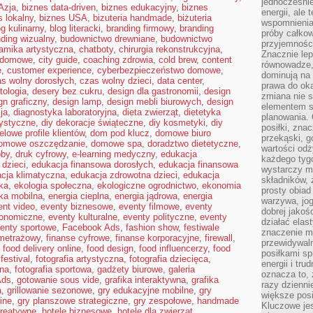
jednocześnie
Azja
,
biznes data-driven
,
biznes edukacyjny
,
biznes
energii, ale 
s lokalny
,
biznes USA
,
bizuteria handmade
,
biżuteria
wspomnieniam
og kulinarny
,
blog literacki
,
branding firmowy
,
branding
próby całkow
ding wizualny
,
budownictwo drewniane
,
budownictwo
przyjemnośc
amika artystyczna
,
chatboty
,
chirurgia rekonstrukcyjna
,
Znacznie lep
a domowe
,
city guide
,
coaching zdrowia
,
cold brew
,
content
równowadze,
e
,
customer experience
,
cyberbezpieczeństwo domowe
,
dominują na 
s wolny dorosłych
,
czas wolny dzieci
,
data center
,
prawa do ok
tologia
,
desery bez cukru
,
design dla gastronomii
,
design
zmiana nie s
gn graficzny
,
design lamp
,
design mebli biurowych
,
design
elementem st
ja
,
diagnostyka laboratoryjna
,
dieta zwierząt
,
dietetyka
planowania. 
tystyczne
,
diy dekoracje świąteczne
,
diy kosmetyki
,
diy
posiłki, zna
elowe profile klientów
,
dom pod klucz
,
domowe biuro
przekąski, g
omowe oszczędzanie
,
domowe spa
,
doradztwo dietetyczne
,
wartości odż
bby
,
druk cyfrowy
,
e-learning medyczny
,
edukacja
każdego tyg
 dzieci
,
edukacja finansowa dorosłych
,
edukacja finansowa
wystarczy m
cja klimatyczna
,
edukacja zdrowotna dzieci
,
edukacja
składników,
ka
,
ekologia społeczna
,
ekologiczne ogrodnictwo
,
ekonomia
prosty obiad 
ika mobilna
,
energia cieplna
,
energia jądrowa
,
energia
warzywa, jog
ent video
,
eventy biznesowe
,
eventy filmowe
,
eventy
dobrej jakoś
ronomiczne
,
eventy kulturalne
,
eventy polityczne
,
eventy
działać elas
enty sportowe
,
Facebook Ads
,
fashion show
,
festiwale
znaczenie ma
ometrażowy
,
finanse cyfrowe
,
finanse korporacyjne
,
firewall
,
przewidywaln
,
food delivery online
,
food design
,
food influencerzy
,
food
posiłkami s
festival
,
fotografia artystyczna
,
fotografia dziecięca
,
energii i tr
bna
,
fotografia sportowa
,
gadżety biurowe
,
galeria
oznacza to, 
Ads
,
gotowanie sous vide
,
grafika interaktywna
,
grafika
razy dzienni
a
,
grillowanie sezonowe
,
gry edukacyjne mobilne
,
gry
większe posi
ine
,
gry planszowe strategiczne
,
gry zespołowe
,
handmade
Kluczowe je
reatywne
,
hotele biznesowe
,
hotele dla zwierząt
,