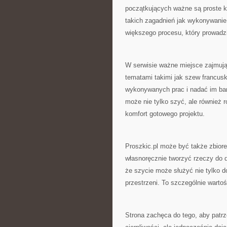
początkujących ważne są proste kr
takich zagadnień jak wykonywanie 
większego procesu, który prowadzi
W serwisie ważne miejsce zajmują 
tematami takimi jak szew francusk
wykonywanych prac i nadać im bard
może nie tylko szyć, ale również 
komfort gotowego projektu.
Proszkic.pl może być także zbiore
własnoręcznie tworzyć rzeczy do do
że szycie może służyć nie tylko d
przestrzeni. To szczególnie wartoś
Strona zachęca do tego, aby patr