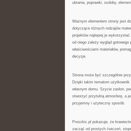
ubrania, poprawki, ozdoby, elemen
Ważnym elementem strony jest dob
dotyczące różnych rodzajów materia
projektów najlepiej je wykorzyst
od niego zależy wygląd gotowego p
właściwościami materiałów, poma
decyzje.
Strona może być szczególnie przy
Dzięki takim tematom użytkownik
własnym domu. Szycie zasłon, po
stworzyć przytulną atmosferę, a 
przyjemny i użyteczny sposób.
Proszkic.pl pokazuje, że krawiec
zacząć od prostych ćwiczeń, stop