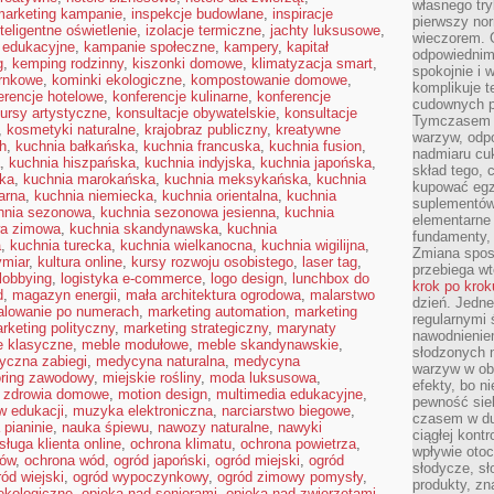
własnego tryb
 marketing kampanie
,
inspekcje budowlane
,
inspiracje
pierwszy nor
nteligentne oświetlenie
,
izolacje termiczne
,
jachty luksusowe
,
wieczorem. G
 edukacyjne
,
kampanie społeczne
,
kampery
,
kapitał
odpowiednim 
g
,
kemping rodzinny
,
kiszonki domowe
,
klimatyzacja smart
,
spokojnie i 
arnkowe
,
kominki ekologiczne
,
kompostowanie domowe
,
komplikuje 
erencje hotelowe
,
konferencje kulinarne
,
konferencje
cudownych pr
ursy artystyczne
,
konsultacje obywatelskie
,
konsultacje
Tymczasem p
,
kosmetyki naturalne
,
krajobraz publiczny
,
kreatywne
warzyw, odpo
h
,
kuchnia bałkańska
,
kuchnia francuska
,
kuchnia fusion
,
nadmiaru cuk
,
kuchnia hiszpańska
,
kuchnia indyjska
,
kuchnia japońska
,
skład tego, c
ska
,
kuchnia marokańska
,
kuchnia meksykańska
,
kuchnia
kupować egz
arna
,
kuchnia niemiecka
,
kuchnia orientalna
,
kuchnia
suplementów,
hnia sezonowa
,
kuchnia sezonowa jesienna
,
kuchnia
elementarne 
wa zimowa
,
kuchnia skandynawska
,
kuchnia
fundamenty, 
a
,
kuchnia turecka
,
kuchnia wielkanocna
,
kuchnia wigilijna
,
Zmiana sposo
ymiar
,
kultura online
,
kursy rozwoju osobistego
,
laser tag
,
przebiega wt
lobbying
,
logistyka e-commerce
,
logo design
,
lunchbox do
krok po krok
d
,
magazyn energii
,
mała architektura ogrodowa
,
malarstwo
dzień. Jedn
lowanie po numerach
,
marketing automation
,
marketing
regularnymi 
rketing polityczny
,
marketing strategiczny
,
marynaty
nawodnienie
e klasyczne
,
meble modułowe
,
meble skandynawskie
,
słodzonych 
yczna zabiegi
,
medycyna naturalna
,
medycyna
warzyw w obi
ring zawodowy
,
miejskie rośliny
,
moda luksusowa
,
efekty, bo n
e zdrowia domowe
,
motion design
,
multimedia edukacyjne
,
pewność sie
w edukacji
,
muzyka elektroniczna
,
narciarstwo biegowe
,
czasem w du
 pianinie
,
nauka śpiewu
,
nawozy naturalne
,
nawyki
ciągłej kont
sługa klienta online
,
ochrona klimatu
,
ochrona powietrza
,
wpływie otoc
mów
,
ochrona wód
,
ogród japoński
,
ogród miejski
,
ogród
słodycze, sł
ród wiejski
,
ogród wypoczynkowy
,
ogród zimowy pomysły
,
produkty, zn
ekologiczne
,
opieka nad seniorami
,
opieka nad zwierzętami