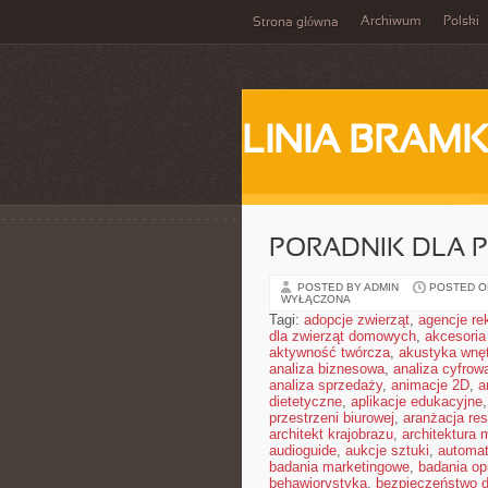
Archiwum
Polski
Strona główna
LINIA BRAM
PORADNIK DLA 
POSTED BY ADMIN
POSTED ON
WYŁĄCZONA
Tagi:
adopcje zwierząt
,
agencje r
dla zwierząt domowych
,
akcesoria
aktywność twórcza
,
akustyka wnę
analiza biznesowa
,
analiza cyfrow
analiza sprzedaży
,
animacje 2D
,
a
dietetyczne
,
aplikacje edukacyjne
przestrzeni biurowej
,
aranżacja res
architekt krajobrazu
,
architektura
audioguide
,
aukcje sztuki
,
automa
badania marketingowe
,
badania opi
behawiorystyka
,
bezpieczeństwo