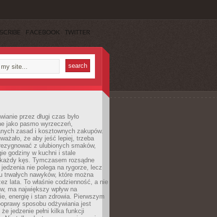
SCRIBE
FACEBOOK
TWITTER
ianie przez długi czas było
ne jako pasmo wyrzeczeń,
nych zasad i kosztownych zakupów.
ważało, że aby jeść lepiej, trzeba
zrezygnować z ulubionych smaków,
ie godziny w kuchni i stale
 każdy kęs. Tymczasem rozsądne
 jedzenia nie polega na rygorze, lecz
u trwałych nawyków, które można
ez lata. To właśnie codzienność, a nie
yw, ma największy wpływ na
e, energię i stan zdrowia. Pierwszym
poprawy sposobu odżywiania jest
że jedzenie pełni kilka funkcji