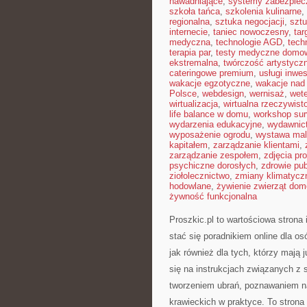
nawadniające
,
systemy zabezpie
szkoła tańca
,
szkolenia kulinarne
,
regionalna
,
sztuka negocjacji
,
sztu
internecie
,
taniec nowoczesny
,
tar
medyczna
,
technologie AGD
,
tech
terapia par
,
testy medyczne domo
ekstremalna
,
twórczość artystycz
cateringowe premium
,
usługi inwe
wakacje egzotyczne
,
wakacje na
Polsce
,
webdesign
,
wernisaż
,
wete
wirtualizacja
,
wirtualna rzeczywist
life balance w domu
,
workshop sur
wydarzenia edukacyjne
,
wydawnict
wyposażenie ogrodu
,
wystawa mal
kapitałem
,
zarządzanie klientami
,
zarządzanie zespołem
,
zdjęcia p
psychiczne dorosłych
,
zdrowie pub
ziołolecznictwo
,
zmiany klimatycz
hodowlane
,
żywienie zwierząt do
żywność funkcjonalna
Proszkic.pl to wartościowa strona
stać się poradnikiem online dla o
jak również dla tych, którzy mają 
się na instrukcjach związanych z
tworzeniem ubrań, poznawaniem n
krawieckich w praktyce. To strona