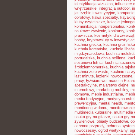
identyfikacja wizualna
,
influencer
wnętrzarskie
,
integracja outdoor
,
i
jastrzębie inwestycyjne
,
kampanie
obrotowy
,
kawa specialty
,
kayakin
kluby czytelnicze
,
kolacje jednog
komunikacja interpersonalna
,
konf
naukowe żywienie
,
konkursy
,
konk
prawnicze
,
kosmetyki dla zwierząt
hobby
,
kryptowaluty w inwestycjac
kuchnia grecka
,
kuchnia gruzińska
kuchnia koreańska
,
kuchnia libań
międzynarodowa
,
kuchnia molekul
portugalska
,
kuchnia roślinna
,
kuc
sezonowa letnia
,
kuchnia sezono
śródziemnomorska
,
kuchnia tajsk
kuchnia zero waste
,
kuchnie na w
last minute
,
łazienki nowoczesne
,
pracy
,
łyżwiarstwo
,
made in Polan
abstrakcyjne
,
malarstwo olejne
,
ma
internetowy
,
marketing mobilny
,
ma
domowe
,
meble industrialne
,
mebl
media tradycyjne
,
medycyna estet
prewencyjna
,
mental health
,
mento
monitoring w domu
,
monitorowani
multimedia kulturalne
,
multimedia 
nauka gry na gitarze
,
nauka gry na
żywieniowe
,
obiady budżetowe
,
ob
ochrona przyrody
,
ochrona syste
nowoczesny
,
ogród wertykalny
,
og
ogrodnictwo miejskie
,
ogrzewanie 