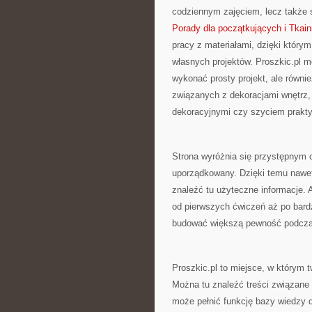
codziennym zajęciem, lecz także
Porady dla początkujących i Tkain
pracy z materiałami, dzięki który
własnych projektów. Proszkic.pl m
wykonać prosty projekt, ale równi
związanych z dekoracjami wnętrz,
dekoracyjnymi czy szyciem prakt
Strona wyróżnia się przystępnym
uporządkowany. Dzięki temu nawet
znaleźć tu użyteczne informacje. 
od pierwszych ćwiczeń aż po bardzi
budować większą pewność podczas
Proszkic.pl to miejsce, w którym 
Można tu znaleźć treści związane 
może pełnić funkcję bazy wiedzy 