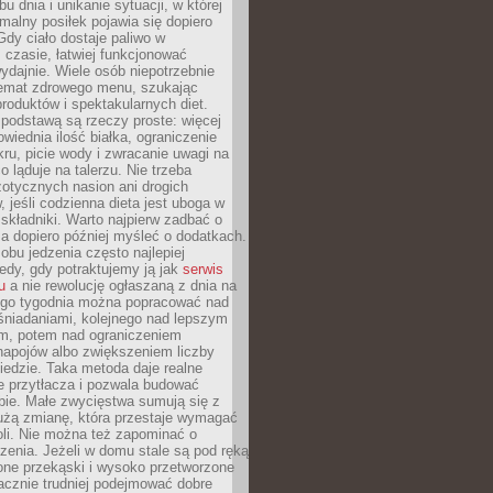
u dnia i unikanie sytuacji, w której
malny posiłek pojawia się dopiero
dy ciało dostaje paliwo w
czasie, łatwiej funkcjonować
wydajnie. Wiele osób niepotrzebnie
temat zdrowego menu, szukając
oduktów i spektakularnych diet.
odstawą są rzeczy proste: więcej
wiednia ilość białka, ograniczenie
ru, picie wody i zwracanie uwagi na
o ląduje na talerzu. Nie trzeba
otycznych nasion ani drogich
 jeśli codzienna dieta jest uboga w
składniki. Warto najpierw zadbać o
a dopiero później myśleć o dodatkach.
bu jedzenia często najlepiej
edy, gdy potraktujemy ją jak
serwis
u
a nie rewolucję ogłaszaną z dnia na
ego tygodnia można popracować nad
śniadaniami, kolejnego nad lepszym
m, potem nad ograniczeniem
napojów albo zwiększeniem liczby
edzie. Taka metoda daje realne
ie przytłacza i pozwala budować
bie. Małe zwycięstwa sumują się z
żą zmianę, która przestaje wymagać
roli. Nie można też zapominać o
zenia. Jeżeli w domu stale są pod ręką
one przekąski i wysoko przetworzone
acznie trudniej podejmować dobre