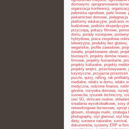
domowymi
,
oprogramowanie bizn
organizacja konferencji
,
organizac
paleniska ogrodowe
,
parki linowe
,
piekarnictwo domowe
,
pielęgnacja
platformy edukacyjne
,
podcasts m
budżetowe
,
podróże ekspedycyjne
przyczepą
,
pokazy filmowe
,
pomoc
domu
,
porady rozwojowe
,
porówny
hybrydowa
,
praca zespołowa onlin
telewizyjna
,
produkty bez glutenu
,
wegańskie
,
profile zawodowe
,
proj
światła
,
projektowanie ubrań
,
proje
biurowych
,
projekty domów nowoc
firmowe
,
projekty humanitarne
,
pro
projekty kulturalne
,
projekty mebl
projekty wnętrz
,
przechowywanie
,
turystyczne
,
przyjazna przestrzeń
puzzle
,
quizy
,
rafting
,
rak profilakt
medialne
,
relaks w domu
,
relaks w
medyczna
,
rodzinne finanse
,
rośli
górskie
,
rozrywka domowa
,
rozwój
surowców
,
rysunek techniczny
,
rz
sieć 5G
,
skincare routine
,
składan
śniadania wysokobiałkowe
,
sosy 
networkingowe biznesowe
,
sprzęt
głosem
,
strategia marki
,
strategia
photography
,
styl glamour
,
styl kl
diety
,
surowce naturalne
,
survival
,
dokumentów
,
systemy ERP w firm