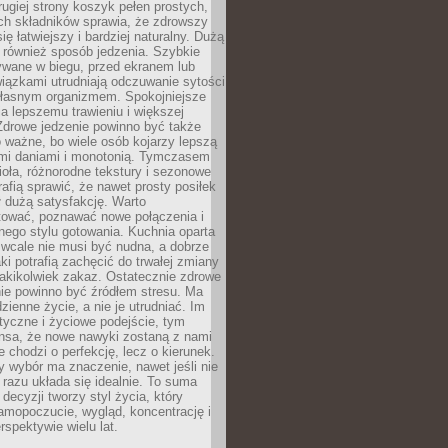
rugiej strony koszyk pełen prostych,
ch składników sprawia, że zdrowszy
ię łatwiejszy i bardziej naturalny. Dużą
 również sposób jedzenia. Szybkie
ywane w biegu, przed ekranem lub
iązkami utrudniają odczuwanie sytości
 własnym organizmem. Spokojniejsze
a lepszemu trawieniu i większej
Zdrowe jedzenie powinno być także
 ważne, bo wiele osób kojarzy lepszą
ymi daniami i monotonią. Tymczasem
ioła, różnorodne tekstury i sezonowe
rafią sprawić, że nawet prosty posiłek
 dużą satysfakcję. Warto
ować, poznawać nowe połączenia i
ego stylu gotowania. Kuchnia oparta
 wcale nie musi być nudna, a dobrze
i potrafią zachęcić do trwałej zmiany
 jakikolwiek zakaz. Ostatecznie zdrowe
ie powinno być źródłem stresu. Ma
zienne życie, a nie je utrudniać. Im
styczne i życiowe podejście, tym
nsa, że nowe nawyki zostaną z nami
e chodzi o perfekcję, lecz o kierunek.
 wybór ma znaczenie, nawet jeśli nie
razu układa się idealnie. To suma
decyzji tworzy styl życia, który
amopoczucie, wygląd, koncentrację i
rspektywie wielu lat.