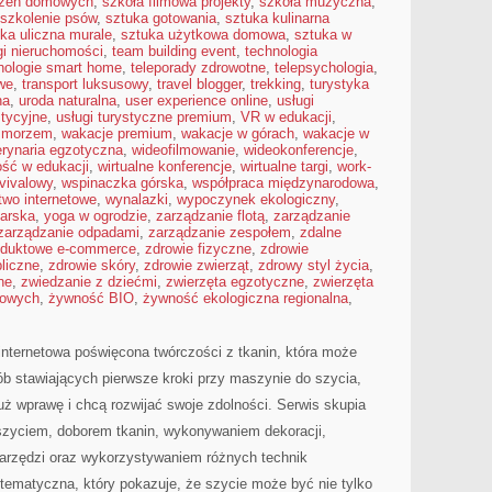
czeń domowych
,
szkoła filmowa projekty
,
szkoła muzyczna
,
szkolenie psów
,
sztuka gotowania
,
sztuka kulinarna
ka uliczna murale
,
sztuka użytkowa domowa
,
sztuka w
gi nieruchomości
,
team building event
,
technologia
nologie smart home
,
teleporady zdrowotne
,
telepsychologia
,
we
,
transport luksusowy
,
travel blogger
,
trekking
,
turystyka
na
,
uroda naturalna
,
user experience online
,
usługi
stycyjne
,
usługi turystyczne premium
,
VR w edukacji
,
d morzem
,
wakacje premium
,
wakacje w górach
,
wakacje w
rynaria egzotyczna
,
wideofilmowanie
,
wideokonferencje
,
ość w edukacji
,
wirtualne konferencje
,
wirtualne targi
,
work-
vivalowy
,
wspinaczka górska
,
współpraca międzynarodowa
,
wo internetowe
,
wynalazki
,
wypoczynek ekologiczny
,
arska
,
yoga w ogrodzie
,
zarządzanie flotą
,
zarządzanie
zarządzanie odpadami
,
zarządzanie zespołem
,
zdalne
roduktowe e-commerce
,
zdrowie fizyczne
,
zdrowie
liczne
,
zdrowie skóry
,
zdrowie zwierząt
,
zdrowy styl życia
,
ne
,
zwiedzanie z dziećmi
,
zwierzęta egzotyczne
,
zwierzęta
mowych
,
żywność BIO
,
żywność ekologiczna regionalna
,
 internetowa poświęcona twórczości z tkanin, która może
sób stawiających pierwsze kroki przy maszynie do szycia,
już wprawę i chcą rozwijać swoje zdolności. Serwis skupia
 szyciem, doborem tkanin, wykonywaniem dekoracji,
arzędzi oraz wykorzystywaniem różnych technik
 tematyczna, który pokazuje, że szycie może być nie tylko