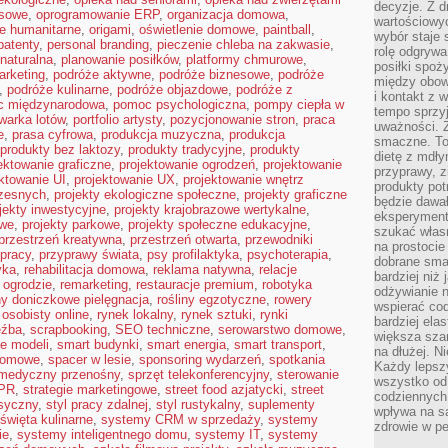
decyzje. Z d
esowe
,
oprogramowanie ERP
,
organizacja domowa
,
wartościowy
je humanitarne
,
origami
,
oświetlenie domowe
,
paintball
,
wybór staje s
patenty
,
personal branding
,
pieczenie chleba na zakwasie
,
rolę odgrywa
 naturalna
,
planowanie posiłków
,
platformy chmurowe
,
posiłki spoż
arketing
,
podróże aktywne
,
podróże biznesowe
,
podróże
między obow
,
podróże kulinarne
,
podróże objazdowe
,
podróże z
i kontakt z
 międzynarodowa
,
pomoc psychologiczna
,
pompy ciepła w
tempo sprzyj
warka lotów
,
portfolio artysty
,
pozycjonowanie stron
,
praca
uważności. 
e
,
prasa cyfrowa
,
produkcja muzyczna
,
produkcja
smaczne. To
produkty bez laktozy
,
produkty tradycyjne
,
produkty
dietę z mdł
ektowanie graficzne
,
projektowanie ogrodzeń
,
projektowanie
przyprawy, z
ktowanie UI
,
projektowanie UX
,
projektowanie wnętrz
produkty pot
zesnych
,
projekty ekologiczne społeczne
,
projekty graficzne
będzie dawał
jekty inwestycyjne
,
projekty krajobrazowe wertykalne
,
eksperyment
owe
,
projekty parkowe
,
projekty społeczne edukacyjne
,
szukać własn
przestrzeń kreatywna
,
przestrzeń otwarta
,
przewodniki
na prostocie
 pracy
,
przyprawy świata
,
psy profilaktyka
,
psychoterapia
,
dobrane smak
yka
,
rehabilitacja domowa
,
reklama natywna
,
relacje
bardziej niż
 ogrodzie
,
remarketing
,
restauracje premium
,
robotyka
odżywianie n
ny doniczkowe pielęgnacja
,
rośliny egzotyczne
,
rowery
wspierać cod
 osobisty online
,
rynek lokalny
,
rynek sztuki
,
rynki
bardziej ela
eźba
,
scrapbooking
,
SEO techniczne
,
serowarstwo domowe
,
większa sza
ie modeli
,
smart budynki
,
smart energia
,
smart transport
,
na dłużej. Ni
domowe
,
spacer w lesie
,
sponsoring wydarzeń
,
spotkania
Każdy lepszy
 medyczny przenośny
,
sprzęt telekonferencyjny
,
sterowanie
wszystko od 
 PR
,
strategie marketingowe
,
street food azjatycki
,
street
codziennych 
asyczny
,
styl pracy zdalnej
,
styl rustykalny
,
suplementy
wpływa na s
święta kulinarne
,
systemy CRM w sprzedaży
,
systemy
zdrowie w pe
ie
,
systemy inteligentnego domu
,
systemy IT
,
systemy