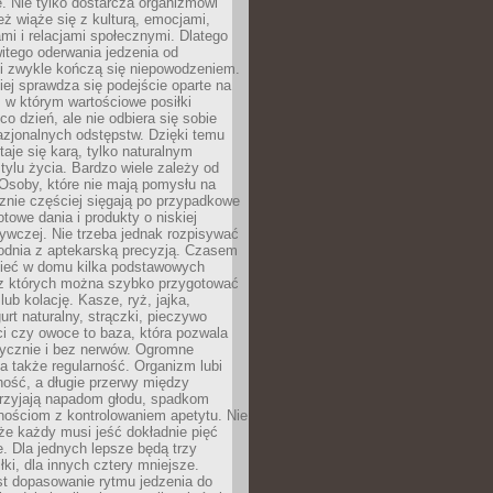
. Nie tylko dostarcza organizmowi
też wiąże się z kulturą, emocjami,
i i relacjami społecznymi. Dlatego
itego oderwania jedzenia od
i zwykle kończą się niepowodzeniem.
iej sprawdza się podejście oparte na
 w którym wartościowe posiłki
co dzień, ale nie odbiera się sobie
azjonalnych odstępstw. Dzięki temu
taje się karą, tylko naturalnym
ylu życia. Bardzo wiele zależy od
Osoby, które nie mają pomysłu na
cznie częściej sięgają po przypadkowe
otowe dania i produkty o niskiej
ywczej. Nie trzeba jednak rozpisywać
odnia z aptekarską precyzją. Czasem
ieć w domu kilka podstawowych
 z których można szybko przygotować
lub kolację. Kasze, ryż, jajka,
urt naturalny, strączki, pieczywo
ci czy owoce to baza, która pozwala
tycznie i bez nerwów. Ogromne
 także regularność. Organizm lubi
ość, a długie przerwy między
przyjają napadom głodu, spadkom
udnościom z kontrolowaniem apetytu. Nie
że każdy musi jeść dokładnie pięć
e. Dla jednych lepsze będą trzy
łki, dla innych cztery mniejsze.
st dopasowanie rytmu jedzenia do