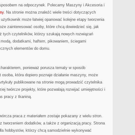
 sposobem na odpoczynek. Polecamy Maszyny i Akcesoria i
ny
. Na stronie można znaleźć wiele treści dotyczących
m użytkownik może łatwiej opanować kolejne etapy tworzenia
oże zainteresować osoby, które chcą dowiedzieć się, jak
eż tych czytelników, którzy szukają nowych rozwiązań
 modą, dodatkami, haftem, pikowaniem, ściegami
ycznych elementów do domu.
 charakterem, ponieważ porusza tematy w sposób
 osoba, która dopiero poznaje działanie maszyny, może
Artykuły publikowane na stronie mogą prowadzić czytelnika
ej twórcze projekty, które pozwalają rozwijać umiejętności i
 pracy z tkaniną.
twórcza praca z materiałem zostaje pokazany z wielu stron.
z tworzeniem dodatków, a także z organizacją pracy. Strona
dla hobbystów, którzy chcą samodzielnie wykonywać