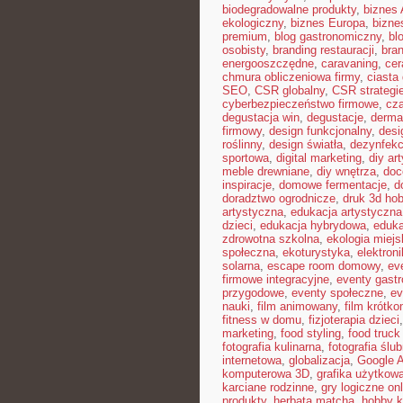
biodegradowalne produkty
,
biznes 
ekologiczny
,
biznes Europa
,
bizne
premium
,
blog gastronomiczny
,
bl
osobisty
,
branding restauracji
,
bran
energooszczędne
,
caravaning
,
cer
chmura obliczeniowa firmy
,
ciast
SEO
,
CSR globalny
,
CSR strategi
cyberbezpieczeństwo firmowe
,
cza
degustacja win
,
degustacje
,
derma
firmowy
,
design funkcjonalny
,
desi
roślinny
,
design światła
,
dezynfekc
sportowa
,
digital marketing
,
diy ar
meble drewniane
,
diy wnętrza
,
doc
inspiracje
,
domowe fermentacje
,
d
doradztwo ogrodnicze
,
druk 3d ho
artystyczna
,
edukacja artystyczna
dzieci
,
edukacja hybrydowa
,
eduka
zdrowotna szkolna
,
ekologia miejs
społeczna
,
ekoturystyka
,
elektron
solarna
,
escape room domowy
,
ev
firmowe integracyjne
,
eventy gast
przygodowe
,
eventy społeczne
,
ev
nauki
,
film animowany
,
film krótk
fitness w domu
,
fizjoterapia dzieci
marketing
,
food styling
,
food truck 
fotografia kulinarna
,
fotografia ślu
internetowa
,
globalizacja
,
Google 
komputerowa 3D
,
grafika użytkow
karciane rodzinne
,
gry logiczne onl
produkty
,
herbata matcha
,
hobby k