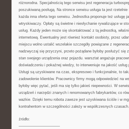
różnorodna. Specjalnością tego serwisu jest regeneracja turbosprę
poszukiwaną posługą. Na stronce serwisu usługa ta jest rzetelnie 
każda inna oferta tego serwisu. Jednostka proponuje też usługę ja
wtryskiwaczy. Opłaty są świetne i niesłychanie rywalizujące w s
usług. Każdy jeden może się skontaktować z tą jednostką, właśnie
internetową. Ewentualny jest również kontakt osobisty, przez udan
miejscu wolno ustalić wszelakie szczegóły powiązane z regenerac
nadzwyczaj się przyczyni, przeto pożądane byłoby posłużyć się z t
stan swojego urządzenia oraz pojazdu. warsztat angażuje praco
doświadczeniu i pokaźnej wiedzy, to interweniuje na jakość usłu
Usługi są uzyskiwane na czas, ekspresowo i funkcjonalnie, to tak
zadowolenie klientów. Pracownicy firmy mogą odpowiedzieć na ws
byłoby więc pytać, jeśli ma się tylko jakieś niepewności. W serwi
urządzeń i narzędzi znanych i renomowanych fabrykantów, co równ
ważkie. Dzięki temu robota zawsze jest uzyskiwana ściśle i w m
kontrahentom w szczególności zależy w współczesnych czasach
źródło:
———————————