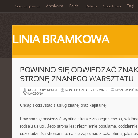
Archiwum
Polski
Tagi
Strona główna
Raków
Spis Treści
LINIA BRAMKOWA
POWINNO SIĘ ODWIEDZAĆ ZNA
STRONĘ ZNANEGO WARSZTATU
POSTED BY ADMIN
POSTED ON SIE - 16 - 2025
MOŻLIWOŚĆ 
WYŁĄCZONA
Chcąc skorzystać z usług znanej oraz kapitalnej
Powinno się odwiedzać wybitną stronkę znanego serwisu, w którym
rodzaju usługi. Jego strona jest niezmiernie popularna, codzienni
dużo ludzi. Na stronce można się zapoznać z całą ofertą, jaka jes