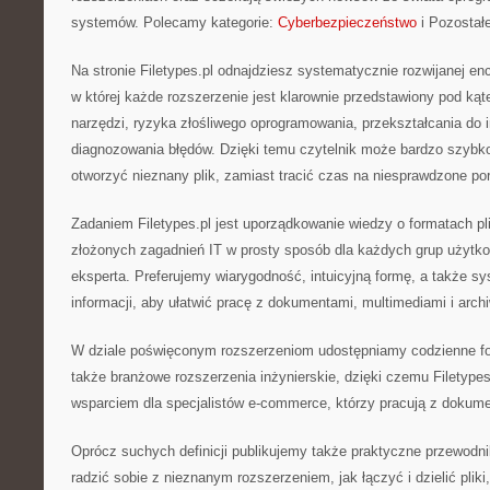
systemów. Polecamy kategorie:
Cyberbezpieczeństwo
i Pozostałe
Na stronie Filetypes.pl odnajdziesz systematycznie rozwijanej enc
w której każde rozszerzenie jest klarownie przedstawiony pod kąt
narzędzi, ryzyka złośliwego oprogramowania, przekształcania do 
diagnozowania błędów. Dzięki temu czytelnik może bardzo szybko
otworzyć nieznany plik, zamiast tracić czas na niesprawdzone po
Zadaniem Filetypes.pl jest uporządkowanie wiedzy o formatach pl
złożonych zagadnień IT w prosty sposób dla każdych grup użytko
eksperta. Preferujemy wiarygodność, intuicyjną formę, a także 
informacji, aby ułatwić pracę z dokumentami, multimediami i arch
W dziale poświęconym rozszerzeniom udostępniamy codzienne for
także branżowe rozszerzenia inżynierskie, dzięki czemu Filetypes
wsparciem dla specjalistów e-commerce, którzy pracują z dokume
Oprócz suchych definicji publikujemy także praktyczne przewodni
radzić sobie z nieznanym rozszerzeniem, jak łączyć i dzielić pliki,