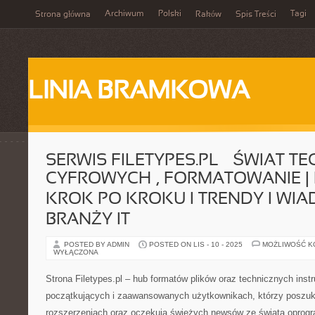
Archiwum
Polski
Tagi
Strona główna
Raków
Spis Treści
LINIA BRAMKOWA
SERWIS FILETYPES.PL – ŚWIAT T
CYFROWYCH , FORMATOWANIE | 
KROK PO KROKU I TRENDY I WI
BRANŻY IT
POSTED BY ADMIN
POSTED ON LIS - 10 - 2025
MOŻLIWOŚĆ 
WYŁĄCZONA
Strona Filetypes.pl – hub formatów plików oraz technicznych instr
początkujących i zaawansowanych użytkownikach, którzy poszukuj
rozszerzeniach oraz oczekują świeżych newsów ze świata oprogr