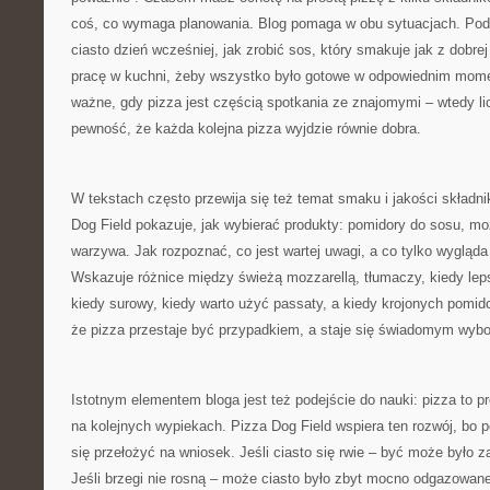
coś, co wymaga planowania. Blog pomaga w obu sytuacjach. Pod
ciasto dzień wcześniej, jak zrobić sos, który smakuje jak z dobrej
pracę w kuchni, żeby wszystko było gotowe w odpowiednim mome
ważne, gdy pizza jest częścią spotkania ze znajomymi – wtedy li
pewność, że każda kolejna pizza wyjdzie równie dobra.
W tekstach często przewija się też temat smaku i jakości składni
Dog Field pokazuje, jak wybierać produkty: pomidory do sosu, mozz
warzywa. Jak rozpoznać, co jest wartej uwagi, a co tylko wygląda
Wskazuje różnice między świeżą mozzarellą, tłumaczy, kiedy lep
kiedy surowy, kiedy warto użyć passaty, a kiedy krojonych pomid
że pizza przestaje być przypadkiem, a staje się świadomym wyb
Istotnym elementem bloga jest też podejście do nauki: pizza to p
na kolejnych wypiekach. Pizza Dog Field wspiera ten rozwój, bo 
się przełożyć na wniosek. Jeśli ciasto się rwie – być może było z
Jeśli brzegi nie rosną – może ciasto było zbyt mocno odgazowane