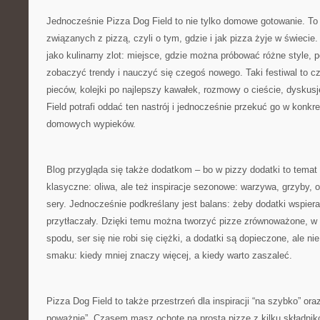
Jednocześnie Pizza Dog Field to nie tylko domowe gotowanie. To
związanych z pizzą, czyli o tym, gdzie i jak pizza żyje w świecie
jako kulinarny zlot: miejsce, gdzie można próbować różne style, 
zobaczyć trendy i nauczyć się czegoś nowego. Taki festiwal to c
pieców, kolejki po najlepszy kawałek, rozmowy o cieście, dyskusj
Field potrafi oddać ten nastrój i jednocześnie przekuć go w konkr
domowych wypieków.
Blog przygląda się także dodatkom – bo w pizzy dodatki to temat
klasyczne: oliwa, ale też inspiracje sezonowe: warzywa, grzyby, 
sery. Jednocześnie podkreślany jest balans: żeby dodatki wspierał
przytłaczały. Dzięki temu można tworzyć pizze zrównoważone, w 
spodu, ser się nie robi się ciężki, a dodatki są dopieczone, ale n
smaku: kiedy mniej znaczy więcej, a kiedy warto zaszaleć.
Pizza Dog Field to także przestrzeń dla inspiracji “na szybko” ora
poważnie”. Czasem masz ochotę na prostą pizzę z kilku składni