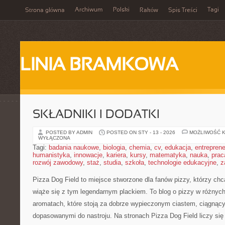
Archiwum
Polski
Tagi
Strona główna
Raków
Spis Treści
LINIA BRAMKOWA
SKŁADNIKI I DODATKI
POSTED BY ADMIN
POSTED ON STY - 13 - 2026
MOŻLIWOŚĆ 
WYŁĄCZONA
Tagi:
badania naukowe
,
biologia
,
chemia
,
cv
,
edukacja
,
entreprene
humanistyka
,
innowacje
,
kariera
,
kursy
,
matematyka
,
nauka
,
prac
rozwój zawodowy
,
staż
,
studia
,
szkoła
,
technologie edukacyjne
,
z
Pizza Dog Field to miejsce stworzone dla fanów pizzy, którzy c
wiąże się z tym legendarnym plackiem. To blog o pizzy w różnych 
aromatach, które stoją za dobrze wypieczonym ciastem, ciągnąc
dopasowanymi do nastroju. Na stronach Pizza Dog Field liczy się