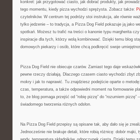
konkret: jak przygotować ciasto, jak dobrać produkty, jak prowadzi
tego momentu, kiedy pizza wychodzi sprężysta. Zobacz także:
Pi
czytelników. W centrum tej podróży stoi instrukcja, ale równie waż
tylko jedzenie – to tradycja, a Pizza Dog Field pokazuje ją jako 
spotkań. Możesz tu trafić na treści o kanonie typu margherita czy
inspiracje dla tych, którzy wolą kombinować. Dzięki temu blog st
domowych piekarzy i osób, które chcą podkręcić swoje umiejętnoś
Pizza Dog Field nie obiecuje czarów. Zamiast tego daje wskazówk
pewne rzeczy działają. Dlaczego czasem ciasto wychodzi zbyt z
mokry i jak to naprawić. Tu znajdziesz podejście oparte o metodę:
czas, temperatura, a także odpowiedni moment na formowanie pl
to, że blog pomaga przejść od “robię pizzę” do “rozumiem pizzę”
świadomego tworzenia różnych odsłon.
Na Pizza Dog Field przepisy są opisane tak, aby dało się je zrea
Jednocześnie nie brakuje detali, które robią różnicę: dobór mąki, ty
wody, temperatura składników, odpoczynek ciasta. Dzięki temu za