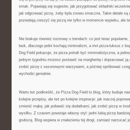
smak. Pojawiają się sugestie, jak przygotować składniki wcześnie
jak odgrzewać pizzę, żeby była znowu smaczna. Takie detale są 
pozwalają cieszyć się pizzą nie tylko w momencie wypieku, ale te
Nie brakuje również rozmowy o trendach: co jest teraz popularne, 
łask, dlaczego jedni kochają minimalizm, a inni pizza-luksus z b
Dog Field pokazuje, że pizza potrafi być minimalistyczna, a jed
jednym tygodniu możesz postawić na margheritę i dopracować ją 
zrobić pizzę z sezonowymi warzywami, a później spróbować czego
wychodzi genialnie.
Warto też podkreślić, że Pizza Dog Field to blog, który buduje na
kolejne przepisy, ale też po kolejne inspiracje: jak inaczej poprow
zmienić mąkę, jak pobawić się dodatkami, jak zrobić pizzę w środ
wysiłku. Z czasem powstaje własny styl: jedni lubią pizzę bardziej 
grubszą. Blog wspiera w znalezieniu tej drogi, zamiast narzucać 