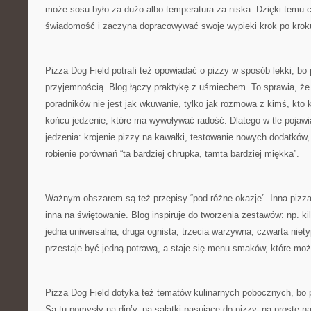
może sosu było za dużo albo temperatura za niska. Dzięki temu c
świadomość i zaczyna dopracowywać swoje wypieki krok po krok
Pizza Dog Field potrafi też opowiadać o pizzy w sposób lekki, bo 
przyjemnością. Blog łączy praktykę z uśmiechem. To sprawia, że 
poradników nie jest jak wkuwanie, tylko jak rozmowa z kimś, kto 
końcu jedzenie, które ma wywoływać radość. Dlatego w tle pojawi
jedzenia: krojenie pizzy na kawałki, testowanie nowych dodatków, 
robienie porównań “ta bardziej chrupka, tamta bardziej miękka”.
Ważnym obszarem są też przepisy “pod różne okazje”. Inna pizza
inna na świętowanie. Blog inspiruje do tworzenia zestawów: np. kil
jedna uniwersalna, druga ognista, trzecia warzywna, czwarta niet
przestaje być jedną potrawą, a staje się menu smaków, które możn
Pizza Dog Field dotyka też tematów kulinarnych pobocznych, bo 
Są tu pomysły na dip’y, na sałatki pasujące do pizzy, na proste 