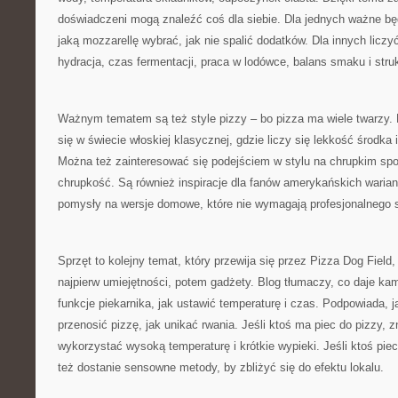
doświadczeni mogą znaleźć coś dla siebie. Dla jednych ważne bę
jaką mozzarellę wybrać, jak nie spalić dodatków. Dla innych liczy
hydracja, czas fermentacji, praca w lodówce, balans smaku i struk
Ważnym tematem są też style pizzy – bo pizza ma wiele twarzy.
się w świecie włoskiej klasycznej, gdzie liczy się lekkość środka
Można też zainteresować się podejściem w stylu na chrupkim spo
chrupkość. Są również inspiracje dla fanów amerykańskich warian
pomysły na wersje domowe, które nie wymagają profesjonalnego s
Sprzęt to kolejny temat, który przewija się przez Pizza Dog Field
najpierw umiejętności, potem gadżety. Blog tłumaczy, co daje ka
funkcje piekarnika, jak ustawić temperaturę i czas. Podpowiada, j
przenosić pizzę, jak unikać rwania. Jeśli ktoś ma piec do pizzy, zn
wykorzystać wysoką temperaturę i krótkie wypieki. Jeśli ktoś pie
też dostanie sensowne metody, by zbliżyć się do efektu lokalu.