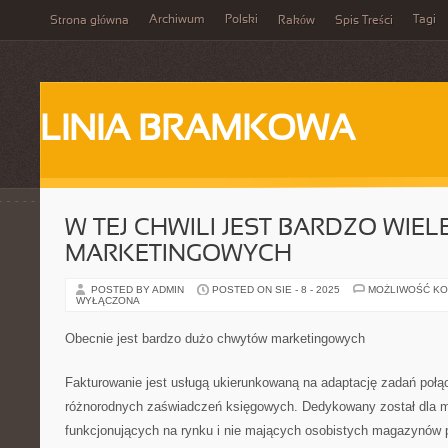
Archiwum
Polski
Tagi
Strona główna
Raków
Spis Treści
LINIA BRAMKOWA
W TEJ CHWILI JEST BARDZO WIE
MARKETINGOWYCH
POSTED BY ADMIN
POSTED ON SIE - 8 - 2025
MOŻLIWOŚĆ K
WYŁĄCZONA
Obecnie jest bardzo dużo chwytów marketingowych
Fakturowanie jest usługą ukierunkowaną na adaptację zadań poł
różnorodnych zaświadczeń księgowych. Dedykowany został dla mi
funkcjonujących na rynku i nie mających osobistych magazynów