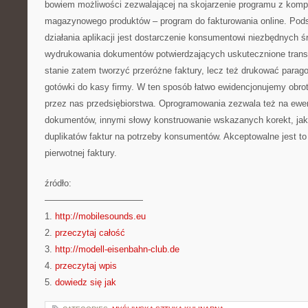
bowiem możliwości zezwalającej na skojarzenie programu z komp
magazynowego produktów – program do fakturowania online. P
działania aplikacji jest dostarczenie konsumentowi niezbędnych ś
wydrukowania dokumentów potwierdzających uskutecznione tran
stanie zatem tworzyć przeróżne faktury, lecz też drukować parago
gotówki do kasy firmy. W ten sposób łatwo ewidencjonujemy obro
przez nas przedsiębiorstwa. Oprogramowania zezwala też na ewe
dokumentów, innymi słowy konstruowanie wskazanych korekt, jak
duplikatów faktur na potrzeby konsumentów. Akceptowalne jest t
pierwotnej faktury.
źródło:
———————————
1.
http://mobilesounds.eu
2.
przeczytaj całość
3.
http://modell-eisenbahn-club.de
4.
przeczytaj wpis
5.
dowiedz się jak