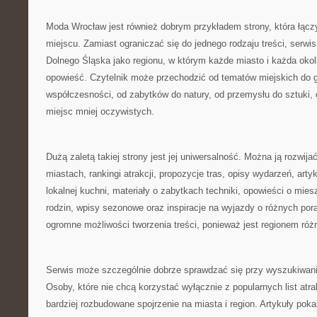
Moda Wrocław jest również dobrym przykładem strony, która łącz
miejscu. Zamiast ograniczać się do jednego rodzaju treści, serwis
Dolnego Śląska jako regionu, w którym każde miasto i każda oko
opowieść. Czytelnik może przechodzić od tematów miejskich do gó
współczesności, od zabytków do natury, od przemysłu do sztuki, 
miejsc mniej oczywistych.
Dużą zaletą takiej strony jest jej uniwersalność. Można ją rozwija
miastach, rankingi atrakcji, propozycje tras, opisy wydarzeń, arty
lokalnej kuchni, materiały o zabytkach techniki, opowieści o mies
rodzin, wpisy sezonowe oraz inspiracje na wyjazdy o różnych por
ogromne możliwości tworzenia treści, ponieważ jest regionem ró
Serwis może szczególnie dobrze sprawdzać się przy wyszukiwa
Osoby, które nie chcą korzystać wyłącznie z popularnych list atra
bardziej rozbudowane spojrzenie na miasta i region. Artykuły pok