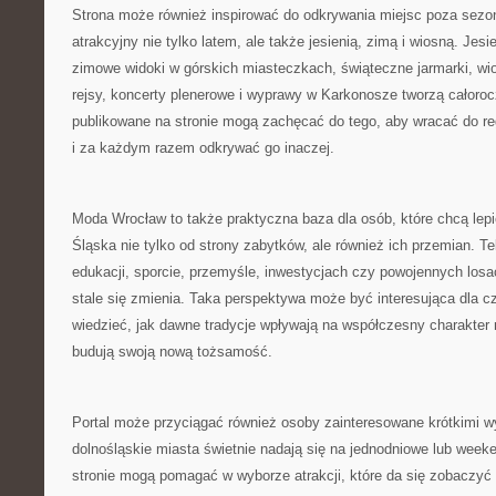
Strona może również inspirować do odkrywania miejsc poza sezo
atrakcyjny nie tylko latem, ale także jesienią, zimą i wiosną. Jes
zimowe widoki w górskich miasteczkach, świąteczne jarmarki, wio
rejsy, koncerty plenerowe i wyprawy w Karkonosze tworzą całorocz
publikowane na stronie mogą zachęcać do tego, aby wracać do re
i za każdym razem odkrywać go inaczej.
Moda Wrocław to także praktyczna baza dla osób, które chcą lep
Śląska nie tylko od strony zabytków, ale również ich przemian. Te
edukacji, sporcie, przemyśle, inwestycjach czy powojennych losa
stale się zmienia. Taka perspektywa może być interesująca dla cz
wiedzieć, jak dawne tradycje wpływają na współczesny charakter 
budują swoją nową tożsamość.
Portal może przyciągać również osoby zainteresowane krótkimi w
dolnośląskie miasta świetnie nadają się na jednodniowe lub week
stronie mogą pomagać w wyborze atrakcji, które da się zobaczyć p