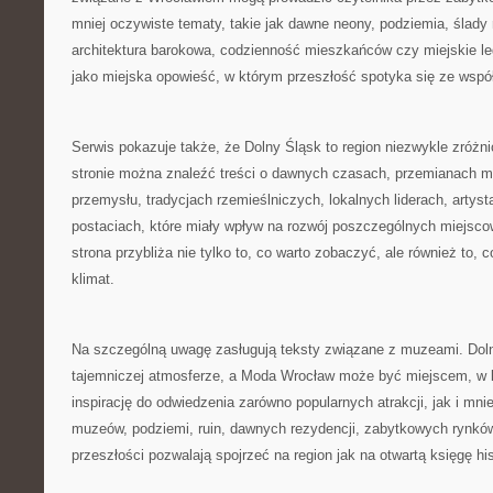
mniej oczywiste tematy, takie jak dawne neony, podziemia, ślady
architektura barokowa, codzienność mieszkańców czy miejskie leg
jako miejska opowieść, w którym przeszłość spotyka się ze wspó
Serwis pokazuje także, że Dolny Śląsk to region niezwykle zróżn
stronie można znaleźć treści o dawnych czasach, przemianach mia
przemysłu, tradycjach rzemieślniczych, lokalnych liderach, artys
postaciach, które miały wpływ na rozwój poszczególnych miejsco
strona przybliża nie tylko to, co warto zobaczyć, ale również to, 
klimat.
Na szczególną uwagę zasługują teksty związane z muzeami. Doln
tajemniczej atmosferze, a Moda Wrocław może być miejscem, w k
inspirację do odwiedzenia zarówno popularnych atrakcji, jak i mni
muzeów, podziemi, ruin, dawnych rezydencji, zabytkowych rynkó
przeszłości pozwalają spojrzeć na region jak na otwartą księgę hist