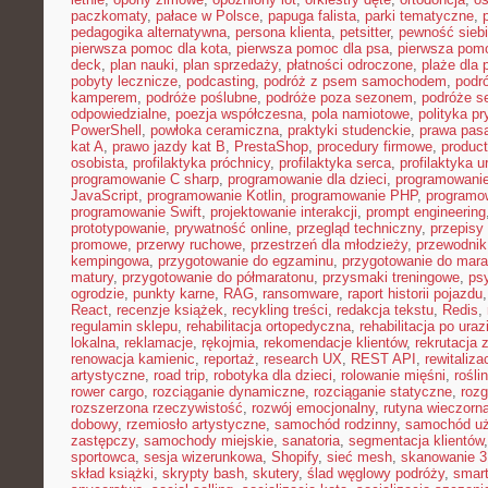
paczkomaty
,
pałace w Polsce
,
papuga falista
,
parki tematyczne
,
pedagogika alternatywna
,
persona klienta
,
petsitter
,
pewność sieb
pierwsza pomoc dla kota
,
pierwsza pomoc dla psa
,
pierwsza pom
deck
,
plan nauki
,
plan sprzedaży
,
płatności odroczone
,
plaże dla 
pobyty lecznicze
,
podcasting
,
podróż z psem samochodem
,
podr
kamperem
,
podróże poślubne
,
podróże poza sezonem
,
podróże se
odpowiedzialne
,
poezja współczesna
,
pola namiotowe
,
polityka p
PowerShell
,
powłoka ceramiczna
,
praktyki studenckie
,
prawa pas
kat A
,
prawo jazdy kat B
,
PrestaShop
,
procedury firmowe
,
product
osobista
,
profilaktyka próchnicy
,
profilaktyka serca
,
profilaktyka 
programowanie C sharp
,
programowanie dla dzieci
,
programowani
JavaScript
,
programowanie Kotlin
,
programowanie PHP
,
programo
programowanie Swift
,
projektowanie interakcji
,
prompt engineering
prototypowanie
,
prywatność online
,
przegląd techniczny
,
przepisy
promowe
,
przerwy ruchowe
,
przestrzeń dla młodzieży
,
przewodnik
kempingowa
,
przygotowanie do egzaminu
,
przygotowanie do mara
matury
,
przygotowanie do półmaratonu
,
przysmaki treningowe
,
ps
ogrodzie
,
punkty karne
,
RAG
,
ransomware
,
raport historii pojazdu
React
,
recenzje książek
,
recykling treści
,
redakcja tekstu
,
Redis
,
regulamin sklepu
,
rehabilitacja ortopedyczna
,
rehabilitacja po uraz
lokalna
,
reklamacje
,
rękojmia
,
rekomendacje klientów
,
rekrutacja 
renowacja kamienic
,
reportaż
,
research UX
,
REST API
,
rewitaliza
artystyczne
,
road trip
,
robotyka dla dzieci
,
rolowanie mięśni
,
rośli
rower cargo
,
rozciąganie dynamiczne
,
rozciąganie statyczne
,
roz
rozszerzona rzeczywistość
,
rozwój emocjonalny
,
rutyna wieczorn
dobowy
,
rzemiosło artystyczne
,
samochód rodzinny
,
samochód u
zastępczy
,
samochody miejskie
,
sanatoria
,
segmentacja klientów
sportowca
,
sesja wizerunkowa
,
Shopify
,
sieć mesh
,
skanowanie 
skład książki
,
skrypty bash
,
skutery
,
ślad węglowy podróży
,
smar