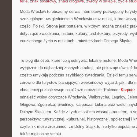
ferie
,
znak towarowy
,
znaki drogowe
,
zwroty w sklepie
,
życie stud
Moda Wrocław to obszerny serwis internetowy poświęcony turyst
szczególnym uwzględnieniem Wrocławia oraz miast, które tworzą
części Polski. Strona jest portalem, w którym można znaleźć pra
dotyczące zwiedzania, historii, kultury, architektury, przyrody, wyd
codziennego życia w miastach i miasteczkach Dolnego Śląska.
To blog dla osób, które lubią odkrywać lokalne historie. Moda Wro
wyłącznie do najbardziej znanych atrakcji, ale pokazuje również l
często umykają podczas szybkiego zwiedzania. Dzięki temu ser
zarówno dla turystów planujących weekendowy wyjazd, jak i dla 
chcą lepiej poznać swoje najbliższe otoczenie. Polecam
Karpacz
odnaleźć wpisy dotyczące Wrocławia, Wałbrzycha, Legnicy, Jelen
Głogowa, Zgorzelca, Świdnicy, Karpacza, Lubina oraz wielu inny
Dolnym Śląskiem. Każde z tych miast ma własną atmosferę, a se
perspektyw: turystycznej, kulturalnej, historycznej, społecznej i 
czytelnik może zrozumieć, że Dolny Śląsk to nie tylko popularne z
także regionalne smaki.