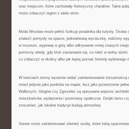
oraz miejscom, które zachowały historyczny charakter. Takie połą
może zobaczyć region z wielu stron.
Moda Wrocław może pełnić funkcję poradnika dla turysty. Osoba
znaleźć pomysły na spacer, jednodniową wycieczkę, rodzinny wyp
w muzeum, wyprawę w góry albo odkrywanie mniej znanych miejs
pomocny wtedy, gdy ktoś zastanawia się, co robić w wolny dzień,
co zobaczyć w okolicy albo jak lepiej poznać historię wybranego 
W treściach strony wyraźnie widać zainteresowanie tożsamością mi
miast jedynie jako punktów na mapie, lecz jako przestrzenie pełn
Wałbrzych, Głogów czy Zgorzelec są opisywane poprzez architektur
mieszkańców, wydarzenia i przemiany społeczne. Dzięki temu czy
zrozumieć, jak lokalne tradycje budują atmosferę.
Serwis może zainteresować również osoby, które lubią spacerować