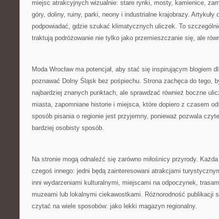
miejsc atrakcyjnych wizualnie: stare rynki, mosty, kamienice, za
góry, doliny, ruiny, parki, neony i industrialne krajobrazy. Artykuł
podpowiadać, gdzie szukać klimatycznych uliczek. To szczególni
traktują podróżowanie nie tylko jako przemieszczanie się, ale rów
Moda Wrocław ma potencjał, aby stać się inspirującym blogiem d
poznawać Dolny Śląsk bez pośpiechu. Strona zachęca do tego, b
najbardziej znanych punktach, ale sprawdzać również boczne ulic
miasta, zapomniane historie i miejsca, które dopiero z czasem ods
sposób pisania o regionie jest przyjemny, ponieważ pozwala czyt
bardziej osobisty sposób.
Na stronie mogą odnaleźć się zarówno miłośnicy przyrody. Każd
czegoś innego: jedni będą zainteresowani atrakcjami turystycznym
inni wydarzeniami kulturalnymi, miejscami na odpoczynek, trasa
muzeami lub lokalnymi ciekawostkami. Różnorodność publikacji 
czytać na wiele sposobów: jako lekki magazyn regionalny.