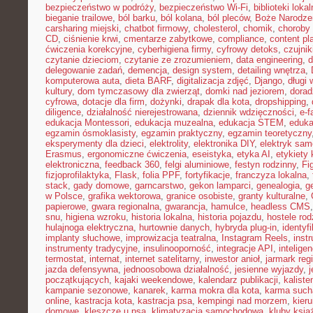
bezpieczeństwo w podróży
,
bezpieczeństwo Wi-Fi
,
biblioteki loka
bieganie trailowe
,
ból barku
,
ból kolana
,
ból pleców
,
Boże Narodze
carsharing miejski
,
chatbot firmowy
,
cholesterol
,
chomik
,
choroby
CD
,
ciśnienie krwi
,
cmentarze zabytkowe
,
compliance
,
content pl
ćwiczenia korekcyjne
,
cyberhigiena firmy
,
cyfrowy detoks
,
czujnik
czytanie dzieciom
,
czytanie ze zrozumieniem
,
data engineering
,
d
delegowanie zadań
,
demencja
,
design system
,
detailing wnętrza
,
komputerowa auta
,
dieta BARF
,
digitalizacja zdjęć
,
Django
,
długi
kultury
,
dom tymczasowy dla zwierząt
,
domki nad jeziorem
,
dora
cyfrowa
,
dotacje dla firm
,
dożynki
,
drapak dla kota
,
dropshipping
,
diligence
,
działalność nierejestrowana
,
dziennik wdzięczności
,
e-f
edukacja Montessori
,
edukacja muzealna
,
edukacja STEM
,
eduka
egzamin ósmoklasisty
,
egzamin praktyczny
,
egzamin teoretyczny
eksperymenty dla dzieci
,
elektrolity
,
elektronika DIY
,
elektryk sa
Erasmus
,
ergonomiczne ćwiczenia
,
eseistyka
,
etyka AI
,
etykiety 
elektroniczna
,
feedback 360
,
felgi aluminiowe
,
festyn rodzinny
,
Fi
fizjoprofilaktyka
,
Flask
,
folia PPF
,
fortyfikacje
,
franczyza lokalna
,
stack
,
gady domowe
,
garncarstwo
,
gekon lamparci
,
genealogia
,
g
w Polsce
,
grafika wektorowa
,
granice osobiste
,
granty kulturalne
,
papierowe
,
gwara regionalna
,
gwarancja
,
hamulce
,
headless CMS
snu
,
higiena wzroku
,
historia lokalna
,
historia pojazdu
,
hostele rod
hulajnoga elektryczna
,
hurtownie danych
,
hybryda plug-in
,
identyf
implanty słuchowe
,
improwizacja teatralna
,
Instagram Reels
,
inst
instrumenty tradycyjne
,
insulinooporność
,
integracje API
,
intelige
termostat
,
internat
,
internet satelitarny
,
inwestor anioł
,
jarmark reg
jazda defensywna
,
jednoosobowa działalność
,
jesienne wyjazdy
,
j
początkujących
,
kajaki weekendowe
,
kalendarz publikacji
,
kaliste
kampanie sezonowe
,
kanarek
,
karma mokra dla kota
,
karma such
online
,
kastracja kota
,
kastracja psa
,
kempingi nad morzem
,
kieru
domowe
,
kleszcze u psa
,
klimatyzacja samochodowa
,
kluby ksią