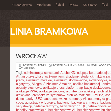
Archiwum
Polski
Tagi
Strona główna
Raków
Spis Treści
LINIA BRAMKOWA
WROCŁAW
POSTED BY ADMIN
POSTED ON LIP - 2 - 2026
MOŻLIWOŚĆ K
WYŁĄCZONA
Tagi:
administracja serwerami
,
Adobe XD
,
adopcja kota
,
adopcja 
AI
,
agroturystyka z wyżywieniem
,
akademik studencki
,
aktywizac
pracy
,
akwarium morskie
,
akwarium słodkowodne
,
akwarystyka
,
a
algorytmy
,
Allegro
,
Alzheimer
,
Amazon
,
analiza konkurencji
,
andro
aparaty słuchowe
,
aplikacje cross-platform
,
aplikacje desktopowe
aplikacje PWA
,
aplikacje webowe
,
architektura aplikacji
,
architekt
drewniana
,
architektura systemów
,
archiwa rodzinne
,
Arduino
,
ass
dzieci
,
audyt SEO
,
auta dostawcze
,
automaty AI
,
automatyka ga
code
,
autostrady w Europie
,
backend
,
backup w chmurze
,
badania
satysfakcji
,
badanie tarczycy
,
bazy danych SQL
,
behawiorysta k
benefity pracownicze
,
bezpieczeństwo AI
,
bezpieczeństwo hulajno