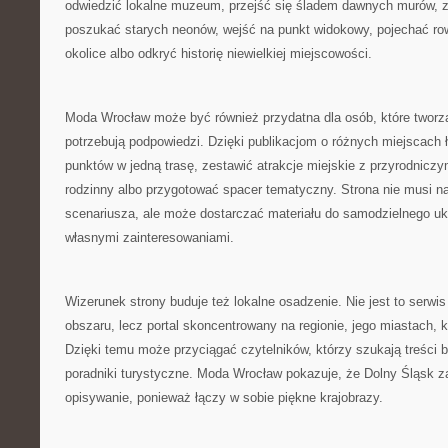
odwiedzić lokalne muzeum, przejść się śladem dawnych murów, 
poszukać starych neonów, wejść na punkt widokowy, pojechać ro
okolice albo odkryć historię niewielkiej miejscowości.
Moda Wrocław może być również przydatna dla osób, które tworzą
potrzebują podpowiedzi. Dzięki publikacjom o różnych miejscach ł
punktów w jedną trasę, zestawić atrakcje miejskie z przyrodnicz
rodzinny albo przygotować spacer tematyczny. Strona nie musi 
scenariusza, ale może dostarczać materiału do samodzielnego uk
własnymi zainteresowaniami.
Wizerunek strony buduje też lokalne osadzenie. Nie jest to serw
obszaru, lecz portal skoncentrowany na regionie, jego miastach, kult
Dzięki temu może przyciągać czytelników, którzy szukają treści b
poradniki turystyczne. Moda Wrocław pokazuje, że Dolny Śląsk 
opisywanie, ponieważ łączy w sobie piękne krajobrazy.