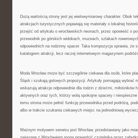
Dużą wartością strony jest jej wielowymiarowy charakter. Obok te
atrakcjach turystycznych pojawiają się materiały o lokalnej histor
przejść od artykułu o wrocławskich neonach, przez opowieść o p
przewodnik po górskich widokach, muzeach, szlakach rowerowyc
odpowiednich na rodzinny spacer. Taka kompozycja sprawia, że s
katalogiem atrakcji, lecz raczej internetowym magazynem podróż
Moda Wrocław może być szczególnie ciekawa dla osób, które plan
Śląsk i szukają gotowych propozycji. Artykuły pomagają wybrać m
wskazują atrakcje odpowiednie dla rodzin z dziećmi, miłośników his
aktywnych oraz tych, którzy wolą spokojne spacery i niespieszne
temu strona może pełnić funkcję przewodnika przed podróżą, po
albo w trakcie szukania ciekawych miejsc na jednodniową wyciec
Ważnym motywem serwisu jest Wrocław, przedstawiany jako miasto
związane z Wrocławiem mogą prowadzić czytelnika przez zabytkow