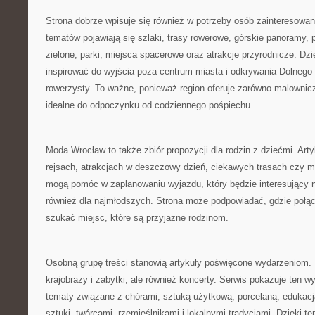
Strona dobrze wpisuje się również w potrzeby osób zainteresowa
tematów pojawiają się szlaki, trasy rowerowe, górskie panoramy,
zielone, parki, miejsca spacerowe oraz atrakcje przyrodnicze. Dz
inspirować do wyjścia poza centrum miasta i odkrywania Dolnego
rowerzysty. To ważne, ponieważ region oferuje zarówno malownicze
idealne do odpoczynku od codziennego pośpiechu.
Moda Wrocław to także zbiór propozycji dla rodzin z dziećmi. Art
rejsach, atrakcjach w deszczowy dzień, ciekawych trasach czy 
mogą pomóc w zaplanowaniu wyjazdu, który będzie interesujący ni
również dla najmłodszych. Strona może podpowiadać, gdzie połąc
szukać miejsc, które są przyjazne rodzinom.
Osobną grupę treści stanowią artykuły poświęcone wydarzeniom. D
krajobrazy i zabytki, ale również koncerty. Serwis pokazuje ten wy
tematy związane z chórami, sztuką użytkową, porcelaną, edukac
sztuki, twórcami, rzemieślnikami i lokalnymi tradycjami. Dzięki t