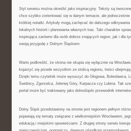
Styl serwisu można określić jako inspiracyjny. Teksty są tworzone
chce szybko zorientować się w danym temacie, ale jednocześnie 
krótkiej notatki. Artykuły mogą zachęcać do dalszego odkrywania
lokalnych historii i planowania własnych tras. Taki charakter spr
inspirująca zarówno dla osób dobrze znających region, jak i dla t
swoją przygodę z Dolnym Śląskiem.
Warto podkreślić, że strona nie skupia się wyłącznie na Wrocła
kojarzyć się przede wszystkim ze stolicą regionu, treści obejmuj
Dzięki temu czytelnik może wyruszyć do Głogowa, Bolesławca, L
Świdnicy, Zgorzelca, Jeleniej Góry, Karpacza czy Lubina. Tak sze
portal może być traktowany jako dolnośląski przewodnik interneto
Dolny Śląsk przedstawiony na stronie jest regionem pełnym różnor
pojawiają się tematy związane z wielkomiejskim Wrocławiem, jego 
edukacją i miejskimi opowieściami. Z drugiej strony serwis kier
miejscowościom, pograniczu, dawnym ośrodkom przemysłowym