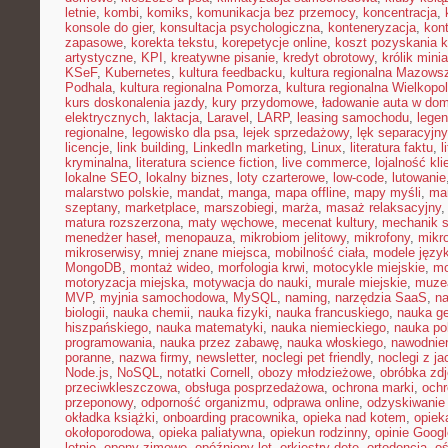
letnie
,
kombi
,
komiks
,
komunikacja bez przemocy
,
koncentracja
,
konsole do gier
,
konsultacja psychologiczna
,
konteneryzacja
,
kon
zapasowe
,
korekta tekstu
,
korepetycje online
,
koszt pozyskania k
artystyczne
,
KPI
,
kreatywne pisanie
,
kredyt obrotowy
,
królik mini
KSeF
,
Kubernetes
,
kultura feedbacku
,
kultura regionalna Mazows
Podhala
,
kultura regionalna Pomorza
,
kultura regionalna Wielkopol
kurs doskonalenia jazdy
,
kury przydomowe
,
ładowanie auta w do
elektrycznych
,
laktacja
,
Laravel
,
LARP
,
leasing samochodu
,
legen
regionalne
,
legowisko dla psa
,
lejek sprzedażowy
,
lęk separacyjn
licencje
,
link building
,
LinkedIn marketing
,
Linux
,
literatura faktu
,
l
kryminalna
,
literatura science fiction
,
live commerce
,
lojalność kli
lokalne SEO
,
lokalny biznes
,
loty czarterowe
,
low-code
,
lutowanie
malarstwo polskie
,
mandat
,
manga
,
mapa offline
,
mapy myśli
,
mar
szeptany
,
marketplace
,
marszobiegi
,
marża
,
masaż relaksacyjny
matura rozszerzona
,
maty węchowe
,
mecenat kultury
,
mechanik 
menedżer haseł
,
menopauza
,
mikrobiom jelitowy
,
mikrofony
,
mikr
mikroserwisy
,
mniej znane miejsca
,
mobilność ciała
,
modele języ
MongoDB
,
montaż wideo
,
morfologia krwi
,
motocykle miejskie
,
mo
motoryzacja miejska
,
motywacja do nauki
,
murale miejskie
,
muzea
MVP
,
myjnia samochodowa
,
MySQL
,
naming
,
narzędzia SaaS
,
na
biologii
,
nauka chemii
,
nauka fizyki
,
nauka francuskiego
,
nauka ge
hiszpańskiego
,
nauka matematyki
,
nauka niemieckiego
,
nauka po
programowania
,
nauka przez zabawę
,
nauka włoskiego
,
nawodnie
poranne
,
nazwa firmy
,
newsletter
,
noclegi pet friendly
,
noclegi z ja
Node.js
,
NoSQL
,
notatki Cornell
,
obozy młodzieżowe
,
obróbka zd
przeciwkleszczowa
,
obsługa posprzedażowa
,
ochrona marki
,
ochr
przeponowy
,
odporność organizmu
,
odprawa online
,
odzyskiwanie
okładka książki
,
onboarding pracownika
,
opieka nad kotem
,
opiek
okołoporodowa
,
opieka paliatywna
,
opiekun rodzinny
,
opinie Googl
letnie
,
opony zimowe
,
opóźniony lot
,
orkiestry dęte
,
ortodoncja
,
oś