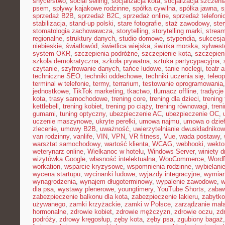
snycerstwo
,
social selling
,
socjalizacja kota
,
socjalizacja szczeni
psem
,
spływy kajakowe rodzinne
,
spółka cywilna
,
spółka jawna
,
s
sprzedaż B2B
,
sprzedaż B2C
,
sprzedaż online
,
sprzedaż telefoni
stabilizacja
,
stand-up polski
,
stare fotografie
,
staż zawodowy
,
ster
stomatologia zachowawcza
,
storytelling
,
storytelling marki
,
stream
regionalne
,
struktury danych
,
studio domowe
,
stypendia
,
sukcesja
niebieskie
,
światłowód
,
świetlica wiejska
,
świnka morska
,
sylwest
system OKR
,
szczepienia podróżne
,
szczepienie kota
,
szczepien
szkoła demokratyczna
,
szkoła prywatna
,
sztuka partycypacyjna
,
czytanie
,
szyfrowanie danych
,
tańce ludowe
,
tanie noclegi
,
teatr 
techniczne SEO
,
techniki oddechowe
,
techniki uczenia się
,
teleo
terminal w telefonie
,
termy
,
terrarium
,
testowanie oprogramowania
jednostkowe
,
TikTok marketing
,
tkactwo
,
tłumacz offline
,
tradycje
kota
,
trasy samochodowe
,
trening core
,
trening dla dzieci
,
trening
kettlebell
,
trening kobiet
,
trening po ciąży
,
trening równowagi
,
tren
gumami
,
tuning optyczny
,
ubezpieczenie AC
,
ubezpieczenie OC
,
uczenie maszynowe
,
ukryte perełki
,
umowa najmu
,
umowa o dzie
zlecenie
,
umowy B2B
,
uważność
,
uwierzytelnianie dwuskładniko
van rodzinny
,
vanlife
,
VIN
,
VPN
,
VR fitness
,
Vue
,
wada postawy
,
warsztat samochodowy
,
wartość klienta
,
WCAG
,
webhooki
,
wekto
weterynarz online
,
Wielkanoc w hotelu
,
Windows Server
,
winiety 
wizytówka Google
,
własność intelektualna
,
WooCommerce
,
WordP
workation
,
wsparcie kryzysowe
,
wspomnienia rodzinne
,
wybielani
wycena startupu
,
wycinanki ludowe
,
wyjazdy integracyjne
,
wymian
wynagrodzenia
,
wynajem długoterminowy
,
wypalenie zawodowe
,
w
dla psa
,
wystawy plenerowe
,
youngtimery
,
YouTube Shorts
,
zaba
zabezpieczenie balkonu dla kota
,
zabezpieczenie lakieru
,
zabytko
używanego
,
zamki krzyżackie
,
zamki w Polsce
,
zarządzanie małą
hormonalne
,
zdrowie kobiet
,
zdrowie mężczyzn
,
zdrowie oczu
,
zd
podróży
,
zdrowy kręgosłup
,
zęby kota
,
zęby psa
,
zgubiony bagaż