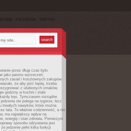
SCRIBE
FACEBOOK
TWITTER
ianie przez długi czas było
ne jako pasmo wyrzeczeń,
nych zasad i kosztownych zakupów.
ważało, że aby jeść lepiej, trzeba
zrezygnować z ulubionych smaków,
ie godziny w kuchni i stale
 każdy kęs. Tymczasem rozsądne
 jedzenia nie polega na rygorze, lecz
u trwałych nawyków, które można
ez lata. To właśnie codzienność, a nie
yw, ma największy wpływ na
e, energię i stan zdrowia. Pierwszym
poprawy sposobu odżywiania jest
że jedzenie pełni kilka funkcji