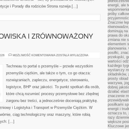
jednocześnie
energii, ale 
tycje i Porady dla rodziców Strona rozwija […]
wspomnieniam
próby całkow
przyjemnośc
Znacznie lep
równowadze,
dominują na 
prawa do ok
OWISKA I ZRÓWNOWAŻONY
zmiana nie s
elementem st
planowania. 
posiłki, zna
OCHRONA
2026
MOŻLIWOŚĆ KOMENTOWANIA
ZOSTAŁA WYŁĄCZONA
przekąski, g
ŚRODOWISKA
wartości odż
I
ZRÓWNOWAŻONY
każdego tyg
Techneau to portal o przemyśle – przede wszystkim
ROZWÓJ
wystarczy m
przemyśle ciężkim, ale także o tym, co go otacza:
składników,
prosty obiad 
rozwiązaniach, zapleczu, energetyce, sterowaniu,
warzywa, jog
logistyce, BHP oraz jakości. To punkt spotkań dla osób,
dobrej jakoś
działać elas
które chcą rozumieć procesy przemysłowe bez zbędnej
znaczenie ma
przewidywaln
żargonu bez treści, a jednocześnie doceniają praktykę.
posiłkami s
niowy i Logistyka i Transport w Przemyśle Ciężkim. W
energii i tr
oznacza to, 
wórnie, ciąg technologiczny oraz maszyny, które robią
razy dzienni
ych: […]
większe posi
Kluczowe je