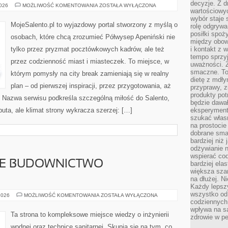
decyzje. Z d
SYCYLIA
2026
MOŻLIWOŚĆ KOMENTOWANIA
ZOSTAŁA WYŁĄCZONA
wartościowy
wybór staje s
MojeSalento.pl to wyjazdowy portal stworzony z myślą o
rolę odgrywa
posiłki spoż
osobach, które chcą zrozumieć Półwysep Apeniński nie
między obow
tylko przez pryzmat pocztówkowych kadrów, ale też
i kontakt z
tempo sprzyj
przez codzienność miast i miasteczek. To miejsce, w
uważności. 
smaczne. To
którym pomysły na city break zamieniają się w realny
dietę z mdł
plan – od pierwszej inspiracji, przez przygotowania, aż
przyprawy, z
produkty pot
 Nazwa serwisu podkreśla szczególną miłość do Salento,
będzie dawał
buta, ale klimat strony wykracza szerzej: […]
eksperyment
szukać własn
na prostocie
dobrane smak
bardziej niż
odżywianie n
wspierać cod
E BUDOWNICTWO
bardziej ela
większa sza
na dłużej. Ni
Każdy lepszy
wszystko od 
ZRÓWNOWAŻONE
2026
MOŻLIWOŚĆ KOMENTOWANIA
ZOSTAŁA WYŁĄCZONA
BUDOWNICTWO
codziennych 
ENERGETYCZNE
wpływa na s
Ta strona to kompleksowe miejsce wiedzy o inżynierii
zdrowie w pe
wodnej oraz technice sanitarnej. Skupia się na tym, co