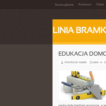
Archiwum
Polski
Strona główna
LINIA BRAM
EDUKACJA DOMO
POSTED BY ADMIN
MAR - 8 - 
nauka była bardziej przyjazna, a 