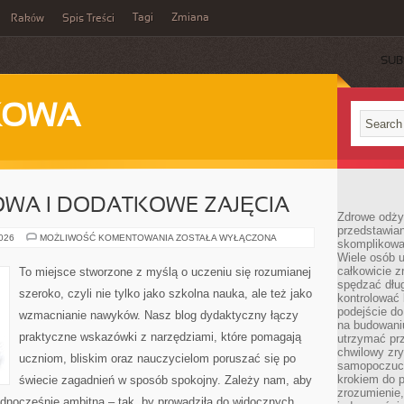
Tagi
Zmiana
Raków
Spis Treści
SUB
KOWA
WA I DODATKOWE ZAJĘCIA
Zdrowe odżyw
przedstawia
EDUKACJA
2026
MOŻLIWOŚĆ KOMENTOWANIA
ZOSTAŁA WYŁĄCZONA
skomplikowa
DOMOWA
Wiele osób u
I
DODATKOWE
całkowicie 
To miejsce stworzone z myślą o uczeniu się rozumianej
ZAJĘCIA
spędzać dług
szeroko, czyli nie tylko jako szkolna nauka, ale też jako
kontrolować
podejście do
wzmacnianie nawyków. Nasz blog dydaktyczny łączy
na budowani
praktyczne wskazówki z narzędziami, które pomagają
utrzymać prz
chwilowy zr
uczniom, bliskim oraz nauczycielom poruszać się po
samopoczuci
krokiem do 
świecie zagadnień w sposób spokojny. Zależy nam, aby
zrozumienie, 
jednocześnie ambitna – tak, by prowadziła do widocznych