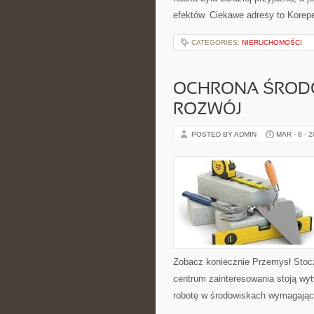
efektów. Ciekawe adresy to Korepe
CATEGORIES:
NIERUCHOMOŚCI
OCHRONA ŚROD
ROZWÓJ
POSTED BY ADMIN
MAR - 8 - 
Zobacz koniecznie Przemysł Stocz
centrum zainteresowania stoją wyt
robotę w środowiskach wymagając