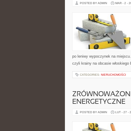
POSTED BY ADMIN
MAR - 2 - 
po leniwy wypoczynek na miejscu.
czyli krainy na obcasie włoskiego 
CATEGORIES:
NIERUCHOMOŚCI
ZRÓWNOWAŻON
ENERGETYCZNE
POSTED BY ADMIN
LUT - 27 - 