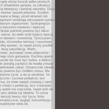
rugiej strony koszyk pełen prostych,
ch składników sprawia, że zdrowszy
ię łatwiejszy i bardziej naturalny. Dużą
 również sposób jedzenia. Szybkie
ywane w biegu, przed ekranem lub
iązkami utrudniają odczuwanie sytości
 własnym organizmem. Spokojniejsze
a lepszemu trawieniu i większej
Zdrowe jedzenie powinno być także
 ważne, bo wiele osób kojarzy lepszą
ymi daniami i monotonią. Tymczasem
ioła, różnorodne tekstury i sezonowe
rafią sprawić, że nawet prosty posiłek
 dużą satysfakcję. Warto
ować, poznawać nowe połączenia i
ego stylu gotowania. Kuchnia oparta
 wcale nie musi być nudna, a dobrze
i potrafią zachęcić do trwałej zmiany
 jakikolwiek zakaz. Ostatecznie zdrowe
ie powinno być źródłem stresu. Ma
zienne życie, a nie je utrudniać. Im
styczne i życiowe podejście, tym
nsa, że nowe nawyki zostaną z nami
e chodzi o perfekcję, lecz o kierunek.
 wybór ma znaczenie, nawet jeśli nie
razu układa się idealnie. To suma
decyzji tworzy styl życia, który
amopoczucie, wygląd, koncentrację i
rspektywie wielu lat.