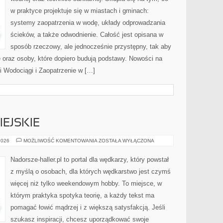
w praktyce projektuje się w miastach i gminach:
systemy zaopatrzenia w wodę, układy odprowadzania
ścieków, a także odwodnienie. Całość jest opisana w
sposób rzeczowy, ale jednocześnie przystępny, tak aby
ie oraz osoby, które dopiero budują podstawy. Nowości na
 i Wodociągi i Zaopatrzenie w […]
EJSKIE
WĘDKARSTWO
2026
MOŻLIWOŚĆ KOMENTOWANIA
ZOSTAŁA WYŁĄCZONA
MIEJSKIE
Nadorsze-haller.pl to portal dla wędkarzy, który powstał
z myślą o osobach, dla których wędkarstwo jest czymś
więcej niż tylko weekendowym hobby. To miejsce, w
którym praktyka spotyka teorię, a każdy tekst ma
pomagać łowić mądrzej i z większą satysfakcją. Jeśli
szukasz inspiracji, chcesz uporządkować swoje