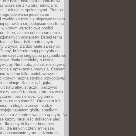
. Nie tylko dostarcza organizmowi
też wiąże się z kulturą, emocjami,
i i relacjami społecznymi. Dlatego
itego oderwania jedzenia od
i zwykle kończą się niepowodzeniem.
iej sprawdza się podejście oparte na
 w którym wartościowe posiłki
co dzień, ale nie odbiera się sobie
azjonalnych odstępstw. Dzięki temu
taje się karą, tylko naturalnym
ylu życia. Bardzo wiele zależy od
Osoby, które nie mają pomysłu na
cznie częściej sięgają po przypadkowe
otowe dania i produkty o niskiej
ywczej. Nie trzeba jednak rozpisywać
odnia z aptekarską precyzją. Czasem
ieć w domu kilka podstawowych
 z których można szybko przygotować
lub kolację. Kasze, ryż, jajka,
urt naturalny, strączki, pieczywo
ci czy owoce to baza, która pozwala
tycznie i bez nerwów. Ogromne
 także regularność. Organizm lubi
ość, a długie przerwy między
przyjają napadom głodu, spadkom
udnościom z kontrolowaniem apetytu. Nie
że każdy musi jeść dokładnie pięć
e. Dla jednych lepsze będą trzy
łki, dla innych cztery mniejsze.
st dopasowanie rytmu jedzenia do