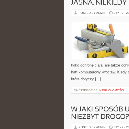
JASNA. NIEKIEDY
POSTED BY ADMIN
STY - 2 - 2
tylko ochronę ciała, ale także oc
haft komputerowy wrocław. Kiedy o
które dotyczy […]
CATEGORIES:
NIERUCHOMOŚCI
W JAKI SPOSÓB U
NIEZBYT DROGO
POSTED BY ADMIN
STY - 2 - 2