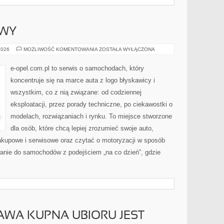
AWY
USTERKI
2026
MOŻLIWOŚĆ KOMENTOWANIA
ZOSTAŁA WYŁĄCZONA
I
NAPRAWY
e-opel.com.pl to serwis o samochodach, który
koncentruje się na marce auta z logo błyskawicy i
wszystkim, co z nią związane: od codziennej
eksploatacji, przez porady techniczne, po ciekawostki o
modelach, rozwiązaniach i rynku. To miejsce stworzone
dla osób, które chcą lepiej zrozumieć swoje auto,
akupowe i serwisowe oraz czytać o motoryzacji w sposób
wanie do samochodów z podejściem „na co dzień”, gdzie
AWA KUPNA UBIORU JEST