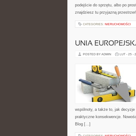
podejście do sprzętu, albo po pros
znajdziesz tu przyjazną przestrze
CATEGORIES:
NIERUCHOMOŚCI
UNIA EUROPEJSK
POSTED BY ADMIN
LUT - 25 - 
wspólnoty, a także to, jak decyzj
praktyczne konsekwencje. Nowości
Blog […]
CATEGORIES:
NIERUCHOMOŚCI