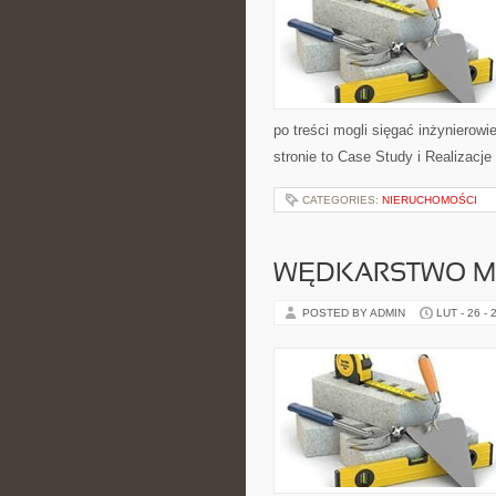
po treści mogli sięgać inżynierow
stronie to Case Study i Realizacje
CATEGORIES:
NIERUCHOMOŚCI
WĘDKARSTWO MI
POSTED BY ADMIN
LUT - 26 - 