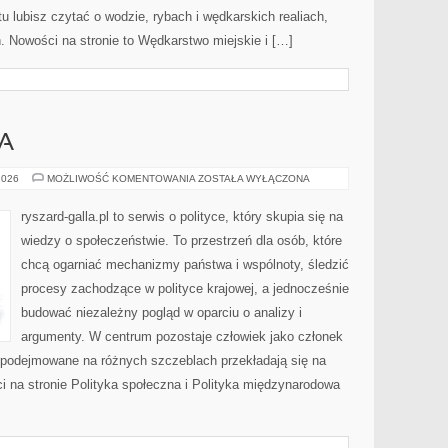
tu lubisz czytać o wodzie, rybach i wędkarskich realiach,
ń. Nowości na stronie to Wędkarstwo miejskie i […]
A
UNIA
2026
MOŻLIWOŚĆ KOMENTOWANIA
ZOSTAŁA WYŁĄCZONA
EUROPEJSKA
ryszard-galla.pl to serwis o polityce, który skupia się na
wiedzy o społeczeństwie. To przestrzeń dla osób, które
chcą ogarniać mechanizmy państwa i wspólnoty, śledzić
procesy zachodzące w polityce krajowej, a jednocześnie
budować niezależny pogląd w oparciu o analizy i
argumenty. W centrum pozostaje człowiek jako członek
e podejmowane na różnych szczeblach przekładają się na
 na stronie Polityka społeczna i Polityka międzynarodowa