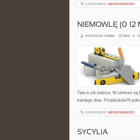
CATEGORIES:
NIERUCHOMOŚCI
NIEMOWLĘ (0–12 
POSTED BY ADMIN
MAR - 6 - 
Tata w roli rodzica. W centrum są 
każdego dnia. Przedszkole76 pokaz
CATEGORIES:
NIERUCHOMOŚCI
SYCYLIA