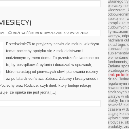
własnego tryb
pierwszy nor
wieczorem. G
odpowiednim 
spokojnie i 
MIESIĘCY)
komplikuje 
cudownych pr
Tymczasem p
NIEMOWLĘ
2026
MOŻLIWOŚĆ KOMENTOWANIA
ZOSTAŁA WYŁĄCZONA
warzyw, odpo
(0–
12
nadmiaru cuk
MIESIĘCY)
Przedszkole76 to przyjazny serwis dla rodzin, w którym
skład tego, c
kupować egz
temat pociechy spotyka się z rodzicielstwem i
suplementów,
elementarne 
codziennym rytmem domu. To przestrzeń stworzone po
fundamenty, 
to, by porządkować pytania i doradzać w sprawach,
Zmiana sposo
przebiega wt
które narastają od pierwszych chwil planowania rodziny
krok po krok
aż po lata dzieciństwa. Zobacz Zabawy i kreatywność i
dzień. Jedn
regularnymi 
Pociechy oraz Rodzice, czyli duet, który buduje relację
nawodnienie
słodzonych 
uje, że opieka nie jest jedną […]
warzyw w obi
efekty, bo n
pewność sie
czasem w du
ciągłej kont
wpływie otoc
słodycze, sł
produkty, zn