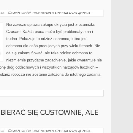
NIE
026
MOŻLIWOŚĆ KOMENTOWANIA
ZOSTAŁA WYŁĄCZONA
ZAWSZE
SPRAWA
KUPNA
Nie zawsze sprawa zakupu okrycia jest zrozumiała.
UBIORU
JEST
Czasami Każda praca może być problematyczna i
JASNA.
NIEKIEDY
trudna. Pokazuje to odzież ochronna, która jest
ochronna dla osób pracujących przy wielu firmach. Nie
da się zakamuflować, ale taka odzież ochronna to
niezmiernie przydatne zagadnienie, jakie gwarantuje nie
hronę dróg oddechowych i wszystkich narządów ludzkich –
dzież robocza nie zostanie założona do istotnego zadania,
BIERAĆ SIĘ GUSTOWNIE, ALE
?
W
026
MOŻLIWOŚĆ KOMENTOWANIA
ZOSTAŁA WYŁĄCZONA