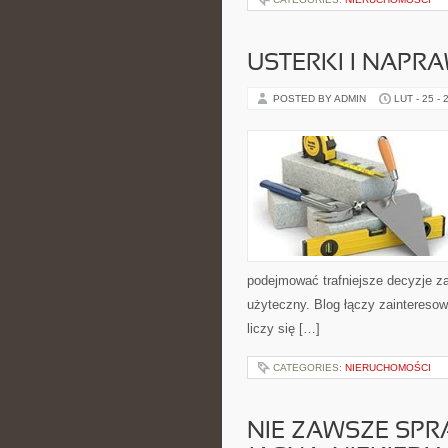
USTERKI I NAPR
POSTED BY ADMIN
LUT - 25 - 
podejmować trafniejsze decyzje z
użyteczny. Blog łączy zaintereso
liczy się […]
CATEGORIES:
NIERUCHOMOŚCI
NIE ZAWSZE SPR