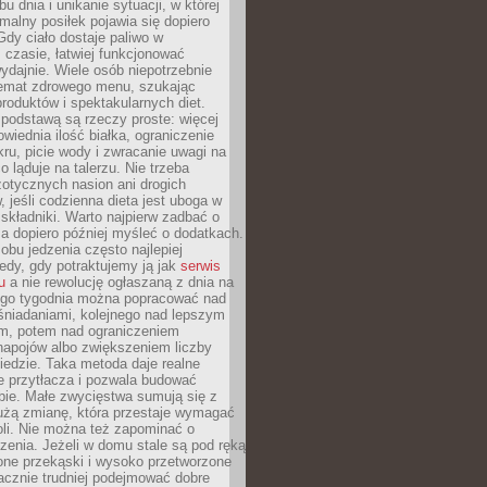
u dnia i unikanie sytuacji, w której
malny posiłek pojawia się dopiero
dy ciało dostaje paliwo w
czasie, łatwiej funkcjonować
wydajnie. Wiele osób niepotrzebnie
temat zdrowego menu, szukając
oduktów i spektakularnych diet.
odstawą są rzeczy proste: więcej
wiednia ilość białka, ograniczenie
ru, picie wody i zwracanie uwagi na
o ląduje na talerzu. Nie trzeba
otycznych nasion ani drogich
 jeśli codzienna dieta jest uboga w
składniki. Warto najpierw zadbać o
a dopiero później myśleć o dodatkach.
bu jedzenia często najlepiej
edy, gdy potraktujemy ją jak
serwis
u
a nie rewolucję ogłaszaną z dnia na
ego tygodnia można popracować nad
śniadaniami, kolejnego nad lepszym
m, potem nad ograniczeniem
napojów albo zwiększeniem liczby
edzie. Taka metoda daje realne
ie przytłacza i pozwala budować
bie. Małe zwycięstwa sumują się z
żą zmianę, która przestaje wymagać
roli. Nie można też zapominać o
zenia. Jeżeli w domu stale są pod ręką
one przekąski i wysoko przetworzone
acznie trudniej podejmować dobre