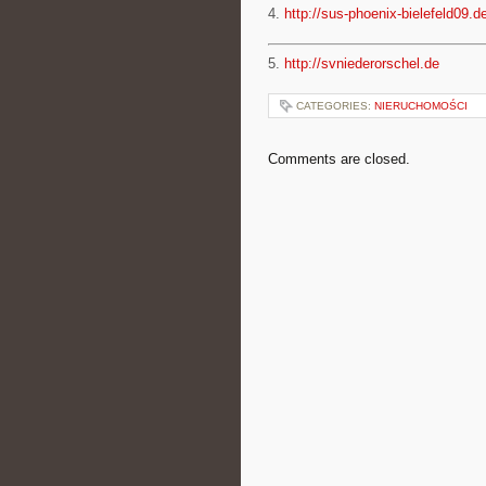
4.
http://sus-phoenix-bielefeld09.d
5.
http://svniederorschel.de
CATEGORIES:
NIERUCHOMOŚCI
Comments are closed.