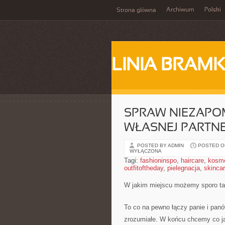
Archiwum
Polski
Strona główna
LINIA BRAM
SPRAW NIEZAPO
WŁASNEJ PARTNE
POSTED BY ADMIN
POSTED ON
WYŁĄCZONA
Tagi:
fashioninspo
,
haircare
,
kosme
outfitoftheday
,
pielegnacja
,
skinca
W jakim miejscu możemy sporo tan
To co na pewno łączy panie i panów
zrozumiałe. W końcu chcemy co jak