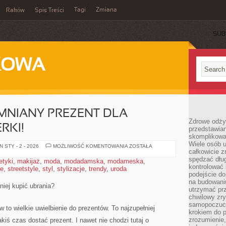
Tagi
Zmiana
Raków
Spis Treści
SUB
KOWA
MNIANY PREZENT DLA
Zdrowe odżyw
RKI!
przedstawia
skomplikowa
Wiele osób u
SPRAW
 STY - 2 - 2026
MOŻLIWOŚĆ KOMENTOWANIA
ZOSTAŁA
całkowicie 
NIEZAPOMNIANY
PREZENT
spędzać dług
tyki
,
makijaż
,
moda
,
modadamska
,
modameska
,
DLA
kontrolować
re
,
streetstyle
,
styl
,
stylizacje
,
trendy
,
uroda
WŁASNEJ
PARTNERKI!
podejście do
na budowani
iej kupić ubrania?
utrzymać prz
chwilowy zr
samopoczuci
 to wielkie uwielbienie do prezentów. To najzupełniej
krokiem do 
zrozumienie, 
iś czas dostać prezent. I nawet nie chodzi tutaj o