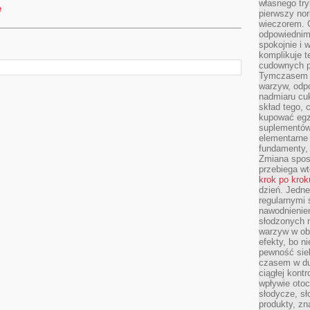
własnego tryb
e
pierwszy nor
wieczorem. G
odpowiednim 
spokojnie i 
komplikuje 
cudownych pr
Tymczasem p
warzyw, odpo
nadmiaru cuk
skład tego, c
kupować egz
suplementów,
elementarne 
fundamenty, 
Zmiana sposo
przebiega wt
krok po krok
dzień. Jedn
regularnymi 
nawodnienie
słodzonych 
warzyw w obi
efekty, bo n
pewność sie
czasem w du
ciągłej kont
wpływie otoc
słodycze, sł
produkty, zn