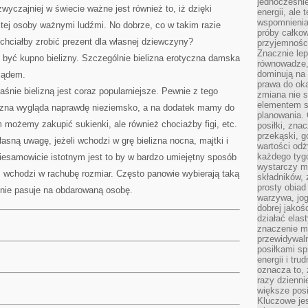
jednocześnie
zwyczajniej w świecie ważne jest również to, iż dzięki
energii, ale 
wspomnieniam
 tej osoby ważnymi ludźmi. No dobrze, co w takim razie
próby całkow
chciałby zrobić prezent dla własnej dziewczyny?
przyjemnośc
Znacznie lep
yć kupno bielizny. Szczególnie bielizna erotyczna damska
równowadze,
dominują na 
lądem.
prawa do ok
śnie bielizną jest coraz popularniejsze. Pewnie z tego
zmiana nie s
elementem st
lizna wygląda naprawdę nieziemsko, a na dodatek mamy do
planowania. 
m możemy zakupić sukienki, ale również chociażby figi, etc.
posiłki, zna
przekąski, g
asną uwagę, jeżeli wchodzi w grę bielizna nocna, majtki i
wartości odż
każdego tyg
iesamowicie istotnym jest to by w bardzo umiejętny sposób
wystarczy m
m wchodzi w rachubę rozmiar. Często panowie wybierają taką
składników,
prosty obiad 
e nie pasuje na obdarowaną osobę.
warzywa, jog
dobrej jakoś
działać elas
znaczenie ma
przewidywaln
posiłkami s
energii i tr
oznacza to, 
razy dzienni
większe posi
Kluczowe je