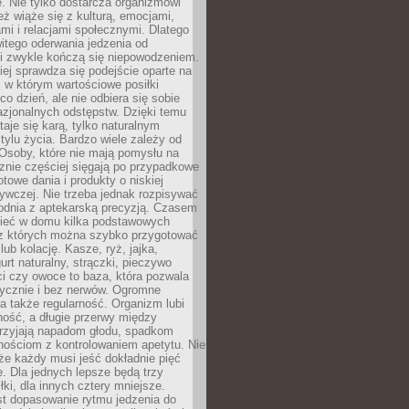
. Nie tylko dostarcza organizmowi
też wiąże się z kulturą, emocjami,
i i relacjami społecznymi. Dlatego
itego oderwania jedzenia od
i zwykle kończą się niepowodzeniem.
iej sprawdza się podejście oparte na
 w którym wartościowe posiłki
co dzień, ale nie odbiera się sobie
azjonalnych odstępstw. Dzięki temu
taje się karą, tylko naturalnym
ylu życia. Bardzo wiele zależy od
Osoby, które nie mają pomysłu na
cznie częściej sięgają po przypadkowe
otowe dania i produkty o niskiej
ywczej. Nie trzeba jednak rozpisywać
odnia z aptekarską precyzją. Czasem
ieć w domu kilka podstawowych
 z których można szybko przygotować
lub kolację. Kasze, ryż, jajka,
urt naturalny, strączki, pieczywo
ci czy owoce to baza, która pozwala
tycznie i bez nerwów. Ogromne
 także regularność. Organizm lubi
ość, a długie przerwy między
przyjają napadom głodu, spadkom
udnościom z kontrolowaniem apetytu. Nie
że każdy musi jeść dokładnie pięć
e. Dla jednych lepsze będą trzy
łki, dla innych cztery mniejsze.
st dopasowanie rytmu jedzenia do