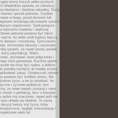
rugiej strony koszyk pełen prostych,
ch składników sprawia, że zdrowszy
ię łatwiejszy i bardziej naturalny. Dużą
 również sposób jedzenia. Szybkie
ywane w biegu, przed ekranem lub
iązkami utrudniają odczuwanie sytości
 własnym organizmem. Spokojniejsze
a lepszemu trawieniu i większej
Zdrowe jedzenie powinno być także
 ważne, bo wiele osób kojarzy lepszą
ymi daniami i monotonią. Tymczasem
ioła, różnorodne tekstury i sezonowe
rafią sprawić, że nawet prosty posiłek
 dużą satysfakcję. Warto
ować, poznawać nowe połączenia i
ego stylu gotowania. Kuchnia oparta
 wcale nie musi być nudna, a dobrze
i potrafią zachęcić do trwałej zmiany
 jakikolwiek zakaz. Ostatecznie zdrowe
ie powinno być źródłem stresu. Ma
zienne życie, a nie je utrudniać. Im
styczne i życiowe podejście, tym
nsa, że nowe nawyki zostaną z nami
e chodzi o perfekcję, lecz o kierunek.
 wybór ma znaczenie, nawet jeśli nie
razu układa się idealnie. To suma
decyzji tworzy styl życia, który
amopoczucie, wygląd, koncentrację i
rspektywie wielu lat.