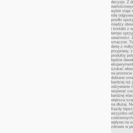
decyzje. Z d
wartościowy
wybór staje s
rolę odgrywa
posiłki spoż
między obow
i kontakt z
tempo sprzyj
uważności. 
smaczne. To
dietę z mdł
przyprawy, z
produkty pot
będzie dawał
eksperyment
szukać własn
na prostocie
dobrane smak
bardziej niż
odżywianie n
wspierać cod
bardziej ela
większa sza
na dłużej. Ni
Każdy lepszy
wszystko od 
codziennych 
wpływa na s
zdrowie w pe