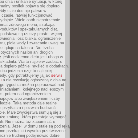
u dnia i unikanie sytuacji, w której
malny posiłek pojawia się dopiero
dy ciało dostaje paliwo w
czasie, łatwiej funkcjonować
wydajnie. Wiele osób niepotrzebnie
temat zdrowego menu, szukając
oduktów i spektakularnych diet.
odstawą są rzeczy proste: więcej
wiednia ilość białka, ograniczenie
ru, picie wody i zwracanie uwagi na
o ląduje na talerzu. Nie trzeba
otycznych nasion ani drogich
 jeśli codzienna dieta jest uboga w
składniki. Warto najpierw zadbać o
a dopiero później myśleć o dodatkach.
bu jedzenia często najlepiej
edy, gdy potraktujemy ją jak
serwis
u
a nie rewolucję ogłaszaną z dnia na
ego tygodnia można popracować nad
śniadaniami, kolejnego nad lepszym
m, potem nad ograniczeniem
napojów albo zwiększeniem liczby
edzie. Taka metoda daje realne
ie przytłacza i pozwala budować
bie. Małe zwycięstwa sumują się z
żą zmianę, która przestaje wymagać
roli. Nie można też zapominać o
zenia. Jeżeli w domu stale są pod ręką
one przekąski i wysoko przetworzone
acznie trudniej podejmować dobre