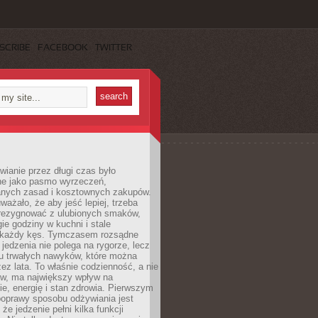
SCRIBE
FACEBOOK
TWITTER
ianie przez długi czas było
ne jako pasmo wyrzeczeń,
nych zasad i kosztownych zakupów.
ważało, że aby jeść lepiej, trzeba
zrezygnować z ulubionych smaków,
ie godziny w kuchni i stale
 każdy kęs. Tymczasem rozsądne
 jedzenia nie polega na rygorze, lecz
u trwałych nawyków, które można
ez lata. To właśnie codzienność, a nie
yw, ma największy wpływ na
e, energię i stan zdrowia. Pierwszym
poprawy sposobu odżywiania jest
że jedzenie pełni kilka funkcji