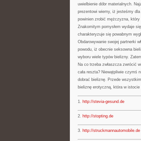
uwielbienie dóbr materialnych. Naj
prezentowi wiemy, iż jesteśmy dla
powinien zrobić mężczyzna, który 
Znakomitym pomysłem wydaje się b
charakteryzuje się powabnym wyg
Obdarowywanie swojej partnerki wła
powodu, iż obecnie seksowna bie
wyboru wiele typów bielizny. Zate
Na co trzeba zwłaszcza zwrócić wł
cała reszta? Niewątpliwie czymś n
dobrać bieliznę. Przede wszystki
bieliznę erotyczną, która w istoci
1.
http://stevia-gesund.de
2.
http://stopting.de
3.
http://struckmannautomobile.de